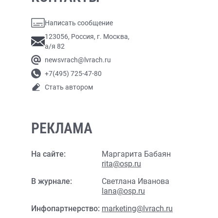
Написать сообщение
123056, Россия, г. Москва,
а/я 82
newsvrach@lvrach.ru
+7(495) 725-47-80
Стать автором
РЕКЛАМА
На сайте:
Маргарита Бабаян
rita@osp.ru
В журнале:
Светлана Иванова
lana@osp.ru
Инфопартнерство:
marketing@lvrach.ru