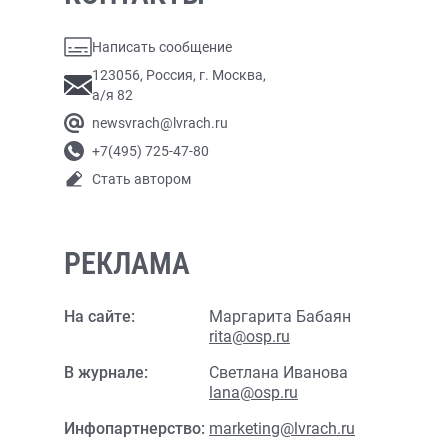
Написать сообщение
123056, Россия, г. Москва,
а/я 82
newsvrach@lvrach.ru
+7(495) 725-47-80
Стать автором
РЕКЛАМА
На сайте:
Маргарита Бабаян
rita@osp.ru
В журнале:
Светлана Иванова
lana@osp.ru
Инфопартнерство:
marketing@lvrach.ru