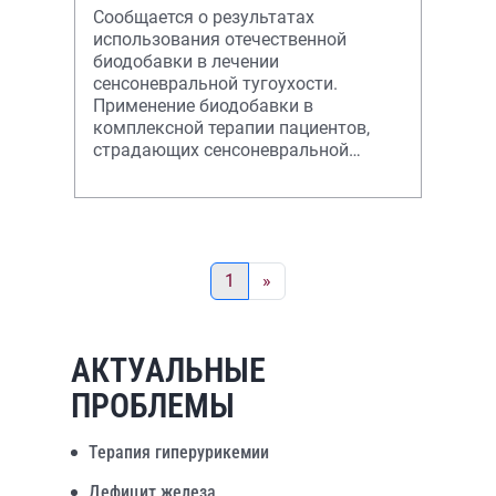
Сообщается о результатах
использования отечественной
биодобавки в лечении
сенсоневральной тугоухости.
Применение биодобавки в
комплексной терапии пациентов,
страдающих сенсоневральной
тугоухостью различной этиологии,
снижает частоту характерных для
заболе
1
»
АКТУАЛЬНЫЕ
ПРОБЛЕМЫ
Терапия гиперурикемии
Дефицит железа