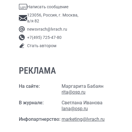
Написать сообщение
123056, Россия, г. Москва,
а/я 82
newsvrach@lvrach.ru
+7(495) 725-47-80
Стать автором
РЕКЛАМА
На сайте:
Маргарита Бабаян
rita@osp.ru
В журнале:
Светлана Иванова
lana@osp.ru
Инфопартнерство:
marketing@lvrach.ru