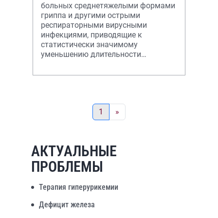
больных среднетяжелыми формами
гриппа и другими острыми
респираторными вирусными
инфекциями, приводящие к
статистически значимому
уменьшению длительности
объективных признаков синдрома
общей инфекционной интоксикации,
кашля и
1
»
АКТУАЛЬНЫЕ
ПРОБЛЕМЫ
Терапия гиперурикемии
Дефицит железа