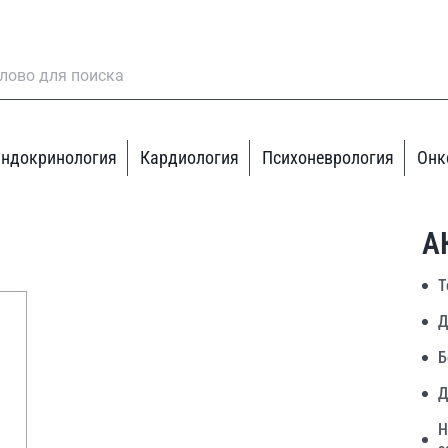
ндокринология
Кардиология
Психоневрология
Онк
А
Т
Д
Б
Д
Н