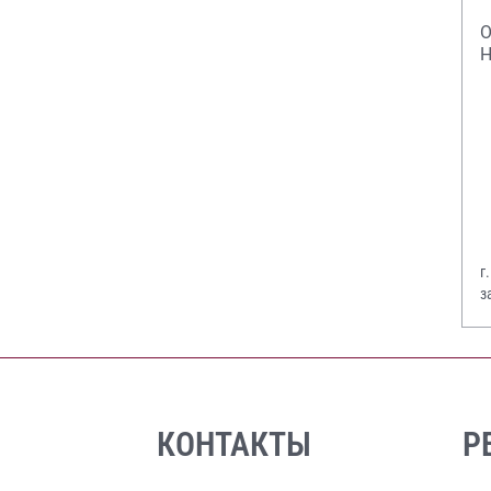
О
Н
г
з
В
КОНТАКТЫ
Р