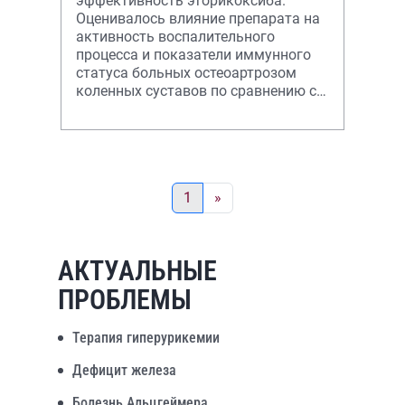
эффективность эторикоксиба.
Оценивалось влияние препарата на
активность воспалительного
процесса и показатели иммунного
статуса больных остеоартрозом
коленных суставов по сравнению с
другими широко применяемыми
нестероидными противовос
1
»
АКТУАЛЬНЫЕ
ПРОБЛЕМЫ
Терапия гиперурикемии
Дефицит железа
Болезнь Альцгеймера