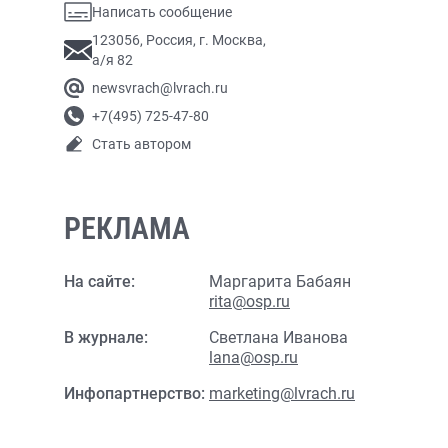
Написать сообщение
123056, Россия, г. Москва,
а/я 82
newsvrach@lvrach.ru
+7(495) 725-47-80
Стать автором
РЕКЛАМА
На сайте:
Маргарита Бабаян
rita@osp.ru
В журнале:
Светлана Иванова
lana@osp.ru
Инфопартнерство:
marketing@lvrach.ru