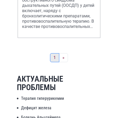
обструктивного синдрома
дыхательных путей (ООСДП) у детей
включает, наряду с
бронхолитическими препаратами,
противовоспалительную терапию. В
качестве противовоспалительных
препаратов выбора при ООСДП у
детей являются глюкокорти
1
»
АКТУАЛЬНЫЕ
ПРОБЛЕМЫ
Терапия гиперурикемии
Дефицит железа
Болезнь Альцгеймера