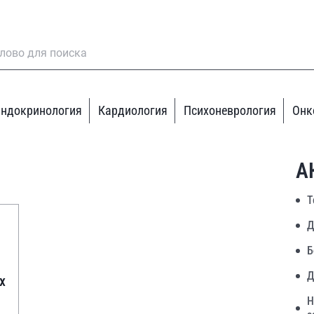
ндокринология
Кардиология
Психоневрология
Онк
А
Т
Д
Б
Д
х
Н