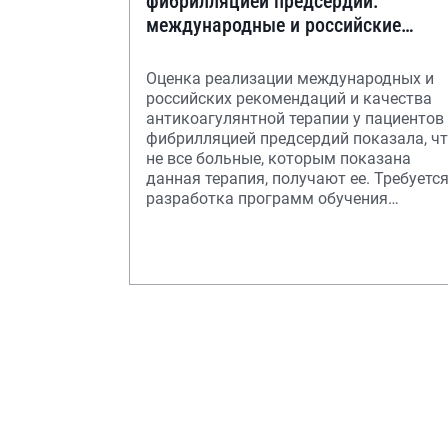
фибрилляцией предсердий:
международные и российские
рекомендации и их реализация в
реальной к
Оценка реализации международных и
российских рекомендаций и качества
антикоагулянтной терапии у пациентов 
фибрилляцией предсердий показала, ч
не все больные, которым показана
данная терапия, получают ее. Требуетс
разработка программ обучения
пациенто