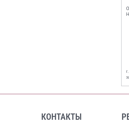
О
Н
г
з
В
КОНТАКТЫ
Р