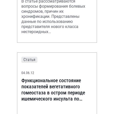
В статье расссматриваются
вопросы формирования болевых
синдромов, причин их
хронификации. Представлены
данные по использованию
представителя нового класса
нестероидных
противовоспалительных препаратов
— амтолметин гуацила, который
рассматривается как преп
Статья
04.06.12
Функциональное состояние
показателей вегетативного
гомеостаза в остром периоде
ишемического инсульта по
данным
кардиоинтервалографии на фоне