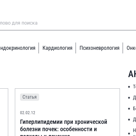
ндокринология
Кардиология
Психоневрология
Онк
А
Т
Статья
Д
Б
02.02.12
Д
Гиперлипидемии при хронической
болезни почек: особенности и
Н