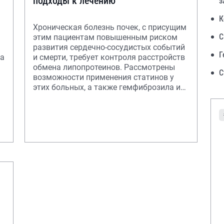
подходы к лечению
з
К
Хроническая болезнь почек, с присущим
С
этим пациентам повышенным риском
развития сердечно-сосудистых событий
Г
та
и смерти, требует контроля расстройств
обмена липопротеинов. Рассмотрены
С
возможности применения статинов у
этих больных, а также гемфиброзила и
оме