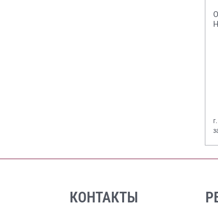
О
Н
г
з
В
КОНТАКТЫ
Р