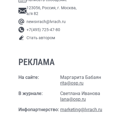
123056, Россия, г. Москва,
а/я 82
newsvrach@lvrach.ru
+7(495) 725-47-80
Стать автором
РЕКЛАМА
На сайте:
Маргарита Бабаян
rita@osp.ru
В журнале:
Светлана Иванова
lana@osp.ru
Инфопартнерство:
marketing@lvrach.ru