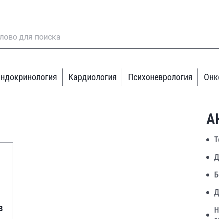
ндокринология
Кардиология
Психоневрология
Онк
А
Т
Д
Б
Д
в
Н