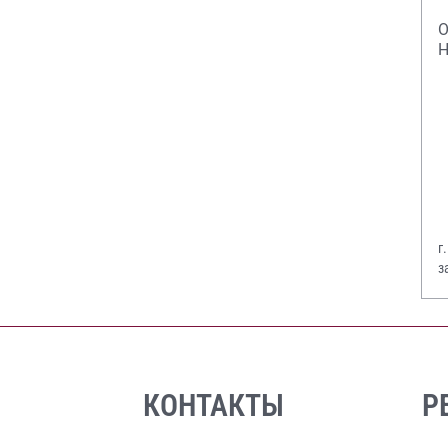
О
Н
г
з
В
КОНТАКТЫ
Р