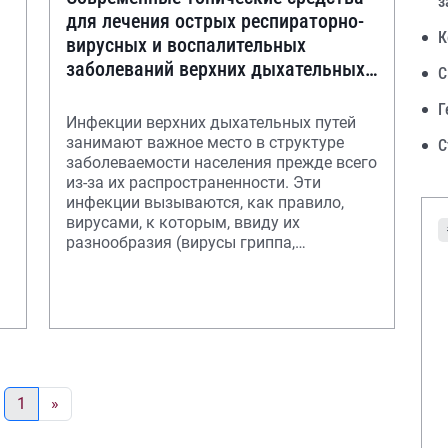
з
для лечения острых респираторно-
К
вирусных и воспалительных
заболеваний верхних дыхательных
С
путей
Г
Инфекции верхних дыхательных путей
занимают важное место в структуре
С
заболеваемости населения прежде всего
из-за их распространенности. Эти
инфекции вызываются, как правило,
вирусами, к которым, ввиду их
разнообразия (вирусы гриппа,
парагриппа
1
»