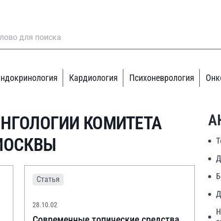
ндокринология
Кардиология
Психоневрология
Онк
А
НГОЛОГИИ КОМИТЕТА
МОСКВЫ
Т
Д
Б
Статья
Д
28.10.02
Н
Современные топические средства