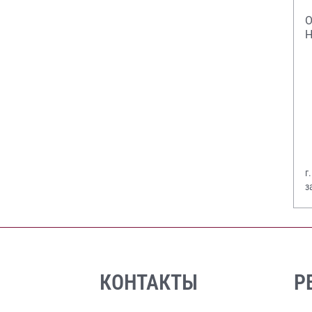
О
Н
г
з
В
КОНТАКТЫ
Р