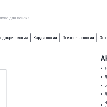
ндокринология
Кардиология
Психоневрология
Онк
А
Т
Д
Б
Д
Н