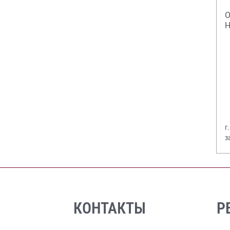
О
Н
г
з
В
КОНТАКТЫ
Р