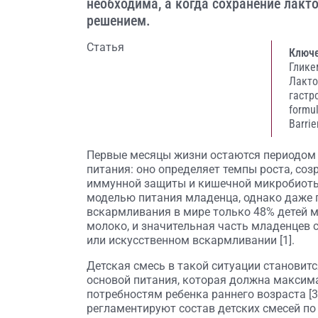
необходима, а когда сохранение лак
решением.
Статья
Ключе
Глике
Лакто
гастр
formu
Barrie
Первые месяцы жизни остаются периодом 
питания: оно определяет темпы роста, соз
иммунной защиты и кишечной микробиоты 
моделью питания младенца, однако даже п
вскармливания в мире только 48% детей 
молоко, и значительная часть младенцев 
или искусственном вскармливании [1].
Детская смесь в такой ситуации становит
основой питания, которая должна максим
потребностям ребенка раннего возраста [
регламентируют состав детских смесей п