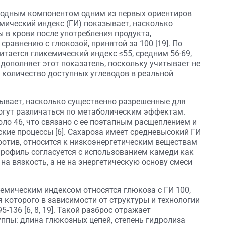
водным компонентом одним из первых ориентиров
мический индекс (ГИ) показывает, насколько
 в крови после употребления продукта,
сравнению с глюкозой, принятой за 100 [19]. По
ается гликемический индекс ≤55, средним 56-69,
 дополняет этот показатель, поскольку учитывает не
 количество доступных углеводов в реальной
ывает, насколько существенно разрешенные для
огут различаться по метаболическим эффектам.
оло 46, что связано с ее поэтапным расщеплением и
ие процессы [6]. Сахароза имеет средневысокий ГИ
против, относится к низкоэнергетическим веществам
ой профиль согласуется с использованием камеди как
а вязкость, а не на энергетическую основу смеси
емическим индексом относятся глюкоза с ГИ 100,
я которого в зависимости от структуры и технологии
136 [6, 8, 19]. Такой разброс отражает
ппы: длина глюкозных цепей, степень гидролиза