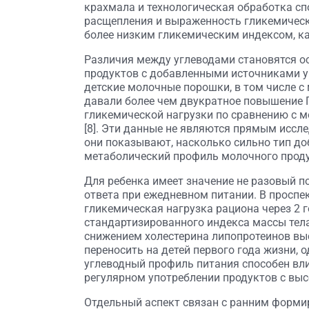
крахмала и технологическая обработка с
расщепления и выраженность гликемическо
более низким гликемическим индексом, как
Различия между углеводами становятся о
продуктов с добавленными источниками угл
детские молочные порошки, в том числе с
давали более чем двукратное повышение 
гликемической нагрузки по сравнению с 
[8]. Эти данные не являются прямым иссл
они показывают, насколько сильно тип до
метаболический профиль молочного проду
Для ребенка имеет значение не разовый п
ответа при ежедневном питании. В проспе
гликемическая нагрузка рациона через 2 
стандартизированного индекса массы тела
снижением холестерина липопротеинов выс
переносить на детей первого года жизни,
углеводный профиль питания способен вли
регулярном употреблении продуктов с выс
Отдельный аспект связан с ранним форми