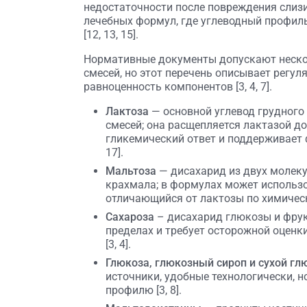
недостаточности после повреждения слизи
лечебных формул, где углеводный профил
[12, 13, 15].
Нормативные документы допускают нескол
смесей, но этот перечень описывает регул
равноценность компонентов [3, 4, 7].
Лактоза
— основной углевод грудного
смесей; она расщепляется лактазой д
гликемический ответ и поддерживает ф
17].
Мальтоза
— дисахарид из двух молек
крахмала; в формулах может использ
отличающийся от лактозы по химическ
Сахароза
– дисахарид глюкозы и фрук
пределах и требует осторожной оценки
[3, 4].
Глюкоза, глюкозный сироп и сухой гл
источники, удобные технологически, 
профилю [3, 8].