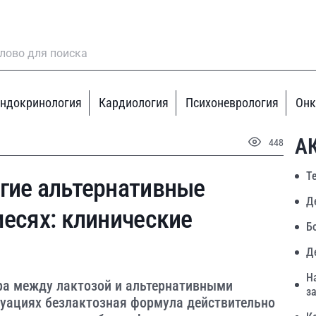
ндокринология
Кардиология
Психоневрология
Онк
А
448
Т
гие альтернативные
Д
месях: клинические
Б
Д
Н
ора между лактозой и альтернативными
з
туациях безлактозная формула действительно