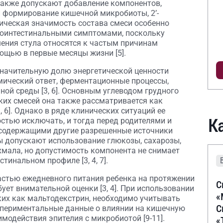
также допускают добавление компонентов,
 формирование кишечной микробиоты, 2’-
ническая значимость состава смеси особенно
роинтестинальными симптомами, поскольку
ения стула относятся к частым причинам
ощью в первые месяцы жизни [5].
начительную долю энергетической ценности
мический ответ, ферментационные процессы,
ной среды [3, 6]. Основным углеводом грудного
ских смесей она также рассматривается как
 6]. Однако в ряде клинических ситуаций ее
К
стью исключать, и тогда перед родителями и
 содержащими другие разрешенные источники
ты допускают использование глюкозы, сахарозы,
хмала, но допустимость компонента не снимает
тинальном профиле [3, 4, 7].
астью ежедневного питания ребенка на протяжении
С
бует внимательной оценки [3, 4]. При использовании
«
ких как мальтодекстрин, необходимо учитывать
С
спериментальные данные о влиянии на кишечную
модействия эпителия с микробиотой [9-11].
«