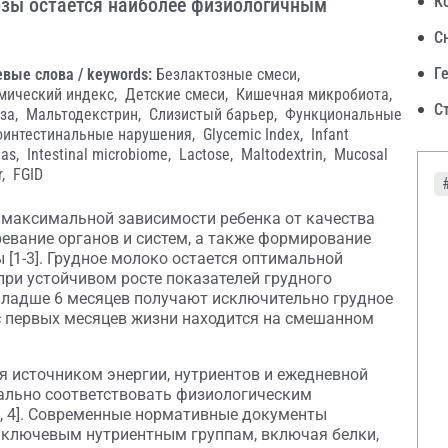
К
тозы остается наиболее физиологичным
С
Г
вые слова / keywords:
Безлактозные смеси,
мический индекс,
Детские смеси,
Кишечная микробиота,
С
за,
Мальтодекстрин,
Слизистый барьер,
Функциональные
оинтестинальные нарушения,
Glycemic Index,
Infant
las,
Intestinal microbiome,
Lactose,
Maltodextrin,
Mucosal
r,
FGID
максимальной зависимости ребенка от качества
ревание органов и систем, а также формирование
[1-3]. Грудное молоко остается оптимальной
ри устойчивом росте показателей грудного
младше 6 месяцев получают исключительно грудное
с первых месяцев жизни находится на смешанном
ся источником энергии, нутриентов и ежедневной
ально соответствовать физиологическим
3, 4]. Современные нормативные документы
о ключевым нутриентным группам, включая белки,