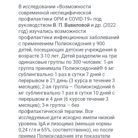
В исследовании «Возможности
современной неспецифической
профилактики ОРИ и COVID-19» под
руководством
В. П. Вавиловой
и др. (2022
год) изучались возможности
профилактики инфекционных заболеваний
с применением Полиоксидония у 900
детей, посещающих детские учреждения в
возрасте 3-10 лет. Детей разделили на три
одинаковые группы по 300 человек: 1-ая
группа принимала Полиоксидоний® 6 мг
сублингвально 1 раз в сутки 7 дней с
перерывом в 21 день (3 курса в течение 3
месяцев); 2-ая группа – Полиоксидоний 6
мг сублингвально 1 раз в сутки 10 дней с
перерывом в 4 дня (6 курсов течение 3
месяцев); 3-я группа – без
профилактической терапии. Все
исследуемые дети исходно имели низкий
уровень IgA и лизоцима (меньше нормы
0,24 г/л и 65%, соответственно), но после
приема Полиоксидония эти показатели