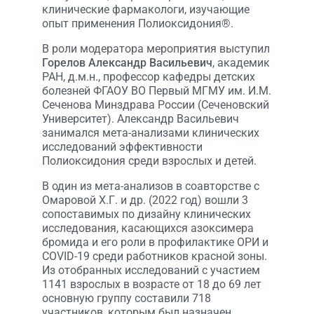
клинические фармакологи, изучающие
опыт применения Полиоксидония®.
В роли модератора мероприятия выступил
Горелов Александр Васильевич
, академик
РАН, д.м.н., профессор кафедры детских
болезней ФГАОУ ВО Первый МГМУ им. И.М.
Сеченова Минздрава России (Сеченовский
Университет). Александр Васильевич
занимался мета-анализами клинических
исследований эффективности
Полиоксидония среди взрослых и детей.
В один из мета-анализов в соавторстве с
Омаровой Х.Г. и др. (2022 год) вошли 3
сопоставимых по дизайну клинических
исследования, касающихся азоксимера
бромида и его роли в профилактике ОРИ и
COVID-19 среди работников красной зоны.
Из отобранных исследований с участием
1141 взрослых в возрасте от 18 до 69 лет
основную группу составили 718
участников, которым был назначен