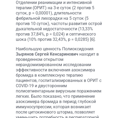
Отделении реанимации и интенсивной
терапии (ОРИТ) на 3-е суток (2 против 5
суток, р = 0,00001), длительности
фебрильной лихорадки на 5 суток (5
против 10 суток), частоты развития острой
дыхательной недостаточности (13,33%
против 37,84%, р = 0,024) и септического
шока (10% против 32,43%, р = 0,0285) [6].
Наибольшую ценность Полиоксидония
Зырянов Сергей Кенсаринович
находит в
проведенном открытом
нерандомизированном исследовании
эффективности включения азоксимера
бромида в комплексную терапию
пациентов, госпитализированных в ОРИТ с
COVID-19 и двусторонним
полисегментарным вирусным поражением
легких. Было показано, что применение
азоксимера бромида в период глубокой
иммуносупрессии, которая возникает
после цитокинового шторма, позволяет
уменьшить потребность в респираторной