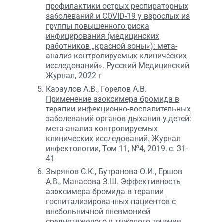
профилактики острых респираторных
заболеваний и COVID-19 у взрослых из
группы повышенного риска
инфицирования (медицинских
работников „красной зоны«): мета-
анализ контролируемых клинических
исследований».
Русский Медицинский
Журнал, 2022 г
Караулов А.В., Горелов А.В.
Применение азоксимера бромида в
терапии инфекционно-воспалительных
заболеваний органов дыхания у детей:
мета-анализ контролируемых
клинических исследований.
Журнал
инфектологии, Том 11, №4, 2019. с. 31-
41
Зырянов С.К., Бутранова О.И., Ершов
А.В., Манасова З.Ш.
Эффективность
азоксимера бромида в терапии
госпитализированных пациентов с
внебольничной пневмонией
среднетяжелого и тяжелого течения.