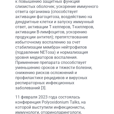
к повышению защитных функций
слизистых оболочек; ускорение иммунного
ответа организма (способствует
активации фагоцитоза, воздействию на
дендритные клетки и запуску иммунный
ответ, активации Т-хелперов, T-киллеров,
активации B-лимфоцитов, ускорению
продукции антител); препятствование
избыточному воспалению за счет
стабилизации мембран нейтрофилов
(подавление NETоза) и нормализация
уровня медиаторов воспаления.
Применение препарата способствует
уменьшению сроков и тяжести болезни,
снижению рисков осложнений и
профилактике рецидивов и вирусных
респираторных инфекционных
заболеваний [3].
11 февраля 2023 года состоялась
конференция Polyoxidonium Talks, на
которой выступили инфекционисты,
иммунологи, оториноларингологи,