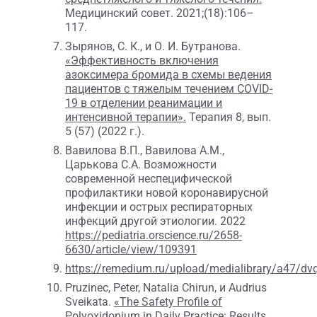
Медицинский совет. 2021;(18):106–
117.
Зырянов, С. К., и О. И. Бутранова.
«Эффективность включения
азоксимера бромида в схемы ведения
пациентов с тяжелым течением COVID-
19 в отделении реанимации и
интенсивной терапии».
Терапия 8, вып.
5 (57) (2022 г.).
Вавилова В.П., Вавилова А.М.,
Царькова С.А. Возможности
современной неспецифической
профилактики новой коронавирусной
инфекции и острых респираторных
инфекций другой этиологии. 2022
https://pediatria.orscience.ru/2658-
6630/article/view/109391
https://remedium.ru/upload/medialibrary/a47/dv
Pruzinec, Peter, Natalia Chirun, и Audrius
Sveikata.
«The Safety Profile of
Polyoxidonium in Daily Practice: Results