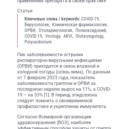
применения препарата в своей практике
Статья
Ключевые слова / keywords:
COVID-19,
Вирусология,
Клиническая фармакология,
ОРВИ,
Отоларингология,
Полиоксидоний,
COVID-19,
Virology,
ARVI,
Otolaryngology,
Polyoxidonium
Пик заболеваемости острыми
респираторно-вирусными инфекциями
(ОРВИ) приходится в сезон влажной и
холодной погоды (осень-зима). По данным
от 7 февраля 2023 года, показатель
заболеваемости гриппом и ОРВИ за
последнюю неделю вырос на 11%, а COVID-
19 – на 33% [1]. В период эпидсезона
следует помнить о своевременной
профилактике и укреплении иммунитета.
Согласно Всемирной организации
здравоохранения (ВОЗ), наиболее
эффективным способом защиты от гриппа