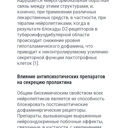
нарушается нейрогормональная обратная
связь между этими структурами; и,
конечно, при применении различных
лекарственных средств, в частности, при
терапии нейролептиками, когда в
результате блокады D2-рецепторов в
тубероинфундибулярной области
происходит снижение уровня
гипоталамического дофамина, что
приводит к неконтролируемому усилению
секреторной функции лактотрофных
клеток [1].
Влияние антипсихотических препаратов
на секрецию пролактина
Общим биохимическим свойством всех
нейролептиков является их способность
блокировать постсинаптические
дофаминергические рецепторы.
Препараты, вызывающие выраженные
нейроэндокринные побочные эффекты,
связанные, в частности, с увеличением