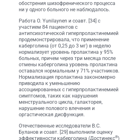
обострения шизофренического процесса
ни у одного больного не наблюдалось.
Работа O. Yunilaynen и соавт. [34] с
участием 84 пациентов с
антипсихотической гиперпролактинемией
продемонстрировала, что применение
каберголина (от 0,25 до 3 мг) в неделю
нормализует уровень пролактина у 95%
больных, причем через три месяца после
отмены каберголина уровень пролактина
оставался нормальным у 71% участников.
Нормализация пролактина закономерно
приводила к уменьшению
ассоциированных с гиперпролактинемией
симптомов, таких как нарушения
менструального цикла, галакторея,
нарушение полового влечения и
оргастическая дисфункция.
Отечественные исследователи В.С.
Буланов и соавт. [29] выполнили оценку
®
эффективности каберголина (Достинекс
)