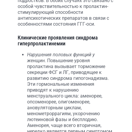
подростков. В обоих случаях это связано с
особой чувствительностью к пролактин-
стимулирующей способности
антипсихотических препаратов в связи с
особенностями состояния ГГГ-оси.
Клинические проявления синдрома
гиперпролактинемии
Нарушения половых функций у
женщин.
Повышение уровня
пролактина вызывает торможение
секреции ФСГ и ЛГ, приводящее к
развитию синдрома гипогонадизма.
Эти гормональные изменения
приводят к нарушению
менструального цикла: аменорее,
опсоменорее, олигоменорее,
ановуляторным циклам,
менометроррагиям, укорочению
лютеиновой фазы и бесплодию.
Аменорея, чаще всего вторичная,
нередко является первым симптомом