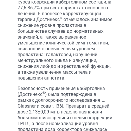
курса коррекции каберголином составила
77,6-86,7% при всех вариантах основного
лечения. В процессе корректирующей
®
терапии Достинекс
отмечалось значимое
снижение уровня пролактина в
большинстве случаев до нормативных
значений, а также выраженное
уменьшение клинической симптоматики,
связанной с повышенным уровнем
пролактина: галактореи, нарушений
менструального цикла и эякуляции,
снижения либидо и эректильной функции,
а также увеличения массы тела и
повышения аппетита.
Безопасность применения каберголина
®
(Достинекс
) была подтверждена в
рамках долгосрочного исследования L.
Glassner и соавт. [36]. Препарат в средней
дозе 2,13±0,09 мг в неделю назначали
больным шизофренией с целью коррекции
ГРПЛ, а после нормализации уровня
пролактина доза корректора снижалась