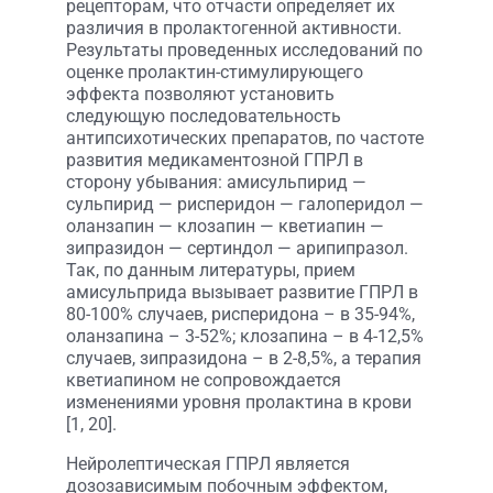
рецепторам, что отчасти определяет их
различия в пролактогенной активности.
Результаты проведенных исследований по
оценке пролактин-стимулирующего
эффекта позволяют установить
следующую последовательность
антипсихотических препаратов, по частоте
развития медикаментозной ГПРЛ в
сторону убывания: амисульпирид —
сульпирид — рисперидон — галоперидол —
оланзапин — клозапин — кветиапин —
зипразидон — сертиндол — арипипразол.
Так, по данным литературы, прием
амисульприда вызывает развитие ГПРЛ в
80-100% случаев, рисперидона – в 35-94%,
оланзапина – 3-52%; клозапина – в 4-12,5%
случаев, зипразидона – в 2-8,5%, а терапия
кветиапином не сопровождается
изменениями уровня пролактина в крови
[1, 20].
Нейролептическая ГПРЛ является
дозозависимым побочным эффектом,