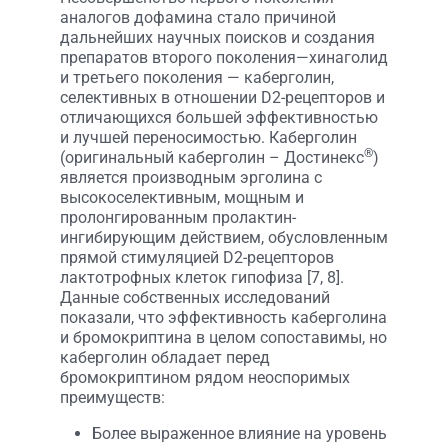
аналогов дофамина стало причиной
дальнейших научных поисков и создания
препаратов второго поколения—хинаголид
и третьего поколения — каберголин,
селективных в отношении D2-рецепторов и
отличающихся большей эффективностью
и лучшей переносимостью. Каберголин
®
(оригинальный каберголин – Достинекс
)
является производным эрголина с
высокоселективным, мощным и
пролонгированным пролактин-
ингибирующим действием, обусловленным
прямой стимуляцией D2-рецепторов
лактотрофных клеток гипофиза [7, 8].
Данные собственных исследований
показали, что эффективность каберголина
и бромокриптина в целом сопоставимы, но
каберголин обладает перед
бромокриптином рядом неоспоримых
преимуществ:
Более выраженное влияние на уровень