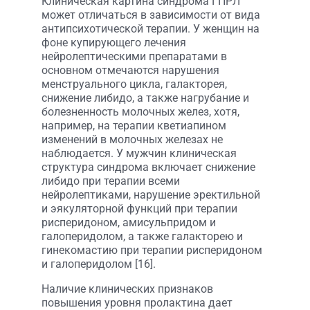
Клиническая картина синдрома ГПРЛ
может отличаться в зависимости от вида
антипсихотической терапии. У женщин на
фоне купирующего лечения
нейролептическими препаратами в
основном отмечаются нарушения
менструального цикла, галакторея,
снижение либидо, а также нагрубание и
болезненность молочных желез, хотя,
например, на терапии кветиапином
изменений в молочных железах не
наблюдается. У мужчин клиническая
структура синдрома включает снижение
либидо при терапии всеми
нейролептиками, нарушение эректильной
и эякуляторной функций при терапии
рисперидоном, амисульпридом и
галоперидолом, а также галакторею и
гинекомастию при терапии рисперидоном
и галоперидолом [16].
Наличие клинических признаков
повышения уровня пролактина дает