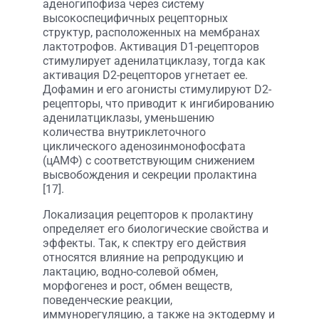
аденогипофиза через систему
высокоспецифичных рецепторных
структур, расположенных на мембранах
лактотрофов. Активация D1-рецепторов
стимулирует аденилатциклазу, тогда как
активация D2-рецепторов угнетает ее.
Дофамин и его агонисты стимулируют D2-
рецепторы, что приводит к ингибированию
аденилатциклазы, уменьшению
количества внутриклеточного
циклического аденозинмонофосфата
(цАМФ) с соответствующим снижением
высвобождения и секреции пролактина
[17].
Локализация рецепторов к пролактину
определяет его биологические свойства и
эффекты. Так, к спектру его действия
относятся влияние на репродукцию и
лактацию, водно-солевой обмен,
морфогенез и рост, обмен веществ,
поведенческие реакции,
иммунорегуляцию, а также на эктодерму и