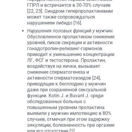
ГПРЛ и встречается в 30-70% случаев
[22, 23]. Синдром гиперпролактинемии
может также сопровождаться
нарушением либидо [16].
Нарушения половых функций у мужчин.
Обусловленное пролактином снижение
уровней, пиков секреции и активности
гонадотропин-релизинг-гормонов
приводит к уменьшению концентрации
ЛГ, ФСГ и тестостерона. Пролактин,
воздействуя на яички, вызывает
снижение сперматогенеза и
активности сперматозоидов [24],
приводящее к бесплодию у мужчин
даже при сохраненной сексуальной
функции. Kotin J. и Buvant J. среди
обследованных больных с
повышенным уровнем пролактина
выявили у мужчин импотенцию в 80%
случаев, отмечая при этом задержку
эякуляции, болезненность при оргазме
или его отсутствие [1].