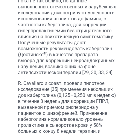
пока не так велико, но данные
выполненных отечественных и зарубежных
исследований демонстрируют успешность
использования агонистов дофамина, в
частности каберголина, для коррекции
гиперпролактинемии без отрицательного
влияния на психотическую симптоматику.
Полученные результаты дают
возможность рекомендовать каберголин
®
(Достинекс
) в качестве препарата
выбора для коррекции нейроэндокринных
нарушений, возникающих на фоне
антипсихотической терапии [29, 30, 33, 34].
R. Cavallaro и соавт. провели пилотное
исследование [35] применения небольших
доз каберголина (0,125–0,250 мг в неделю)
в течение 8 недель для коррекции ГПРЛ,
вызванной приемом рисперидона у
пациентов с шизофренией. Применение
каберголина нормализовало уровень
пролактина в сыворотке крови у 58%
больных к концу 8 недели терапии, и