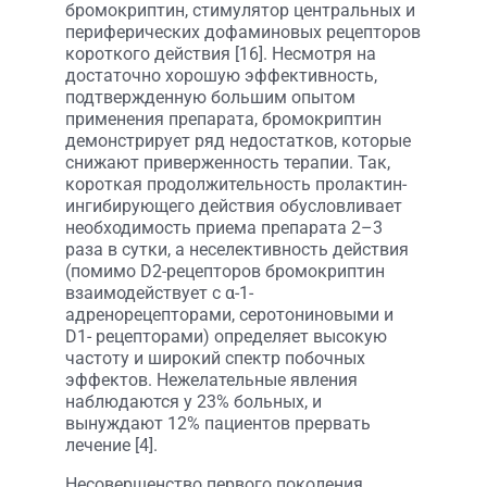
бромокриптин, стимулятор центральных и
периферических дофаминовых рецепторов
короткого действия [16]. Несмотря на
достаточно хорошую эффективность,
подтвержденную большим опытом
применения препарата, бромокриптин
демонстрирует ряд недостатков, которые
снижают приверженность терапии. Так,
короткая продолжительность пролактин-
ингибирующего действия обусловливает
необходимость приема препарата 2–3
раза в сутки, а неселективность действия
(помимо D2-рецепторов бромокриптин
взаимодействует с α-1-
адренорецепторами, серотониновыми и
D1- рецепторами) определяет высокую
частоту и широкий спектр побочных
эффектов. Нежелательные явления
наблюдаются у 23% больных, и
вынуждают 12% пациентов прервать
лечение [4].
Несовершенство первого поколения