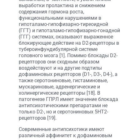
выработки пролактина и снижением
содержания гормона роста,
функциональными нарушениями в
гипоталамо-гипофизарно-тиреоидной
(ГГТ) и гипоталамо-гипофизарно-гонадной
(ГГГ) системах, оказывают выраженное
блокирующее действие на D2-рецепторы в
тубероинфундибулярной системе
головного мозга [1]. Помимо блокады D2-
рецепторов они сходным образом
воздействуют и на другие подтипы
дофаминовых рецепторов (D1-, D3-, D4-), а
также серотониновые, гистаминовые,
мускариновые, адренергические и
холинергические рецепторы [18]. В
патогенезе ГПРЛ имеет значение блокада
антипсихотическими препаратами не
только D2-, но и серотониновых 5НТ2-
рецепторов [19].
Современные антипсихотики имеют
различный аффинитет к дофаминовым