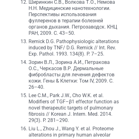
Ширинкин С.В., Волкова Т.О., Немова
Н.Н. Медицинские нанотехнологии.
Перспективы использования
фуллеренов в терапии болезней
органов дыхания. Петрозаводск. КНЦ
РАН, 2009. С. 43–50.
Remick D.G. Pathophysiologic alterations
induced by TNF/ D.G. Remick // Int. Rev.
Exp. Pathol. 1993. 134(8). P. 7–25.
Зорин В.Л., Зорина А.И., Петракова
О.С., Черкасов В.Р. Дермальные
фибробласты для лечения дефектов
кожи. Гены & Клетки: Том IV, 2009. С.
26–40.
Lee C.M., Park J.W., Cho W.K. et al.
Modifiers of TGF–β1 effector function as
novel therapeutic targets of pulmonary
fibrosis // Korean J. Intern. Med. 2014.
29(3). P. 281–290.
Liu L., Zhou J., Wang Y. et al. Proteome
alterations in primary human alveolar