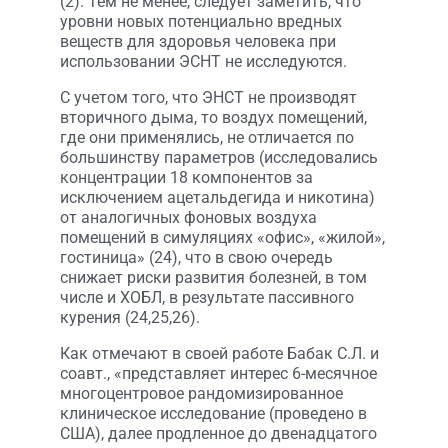
(2). Тем не менее, следует заметить, что
уровни новых потенциально вредных
веществ для здоровья человека при
использовании ЭСНТ не исследуются.
С учетом того, что ЭНСТ не производят
вторичного дыма, то воздух помещений,
где они применялись, не отличается по
большинству параметров (исследовались
концентрации 18 компонентов за
исключением ацетальдегида и никотина)
от аналогичных фоновых воздуха
помещений в симуляциях «офис», «жилой»,
гостиница» (24), что в свою очередь
снижает риски развития болезней, в том
числе и ХОБЛ, в результате пассивного
курения (24,25,26).
Как отмечают в своей работе Бабак С.Л. и
соавт., «представляет интерес 6-месячное
многоцентровое рандомизированное
клиническое исследование (проведено в
США), далее продленное до двенадцатого