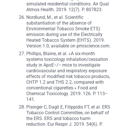
simulated residential conditions. Air Qual
Atmos Health. 2019. 12(7). P. 807823.
Nordlund, M., et al. Scientific
substantiation of the absence of
Environmental Tobacco Smoke ETS)
emission during use of the Electrically
Heated Tobacco System (EHTS). 2019.
Version 1.0, available on pmiscience.com.
Phillips, Blaine, et al. «A six-month
systems toxicology inhalation/cessation
study in ApoE−/− mice to investigate
cardiovascular and respiratory exposure
effects of modified risk tobacco products,
CHTP 1.2 and THS 2.2, compared with
conventional cigarettes.» Food and
Chemical Toxicology. 2019. 126. P. 113–
141.
Pisinger C, Dagli E, Filippidis FT, et al. ERS
Tobacco Control Committee, on behalf of
the ERS. ERS and tobacco harm
reduction. Eur Respir J. 2019. 54(6). P.