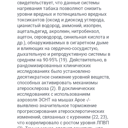
свидетельствует, что данные системы
нагревания табака позволяют снизить
уровни вредных и потенциально вредных
токсикантов (оксид и диоксид углерода,
цианистый водород, аммоний, изопрен,
ацетальдегид, акролеин, нитробензол,
ацетон, сероводород, синильная кислота и
др.), обнаруживаемых в сигаретном дыме
и влияющих на сердечно-сосудистую,
дыхательную и репродуктивную системы в
среднем на 90-95% (19). Действительно, в
рандомизированных клинических
исследованиях было установлено
десятикратное снижение уровней веществ,
способных активировать механизмы
атеросклероза (2). В доклинических
исследованиях с использованием
аэрозоля ЭСНТ на мышах Apoe -/-
выявлено значительное торможение
прогрессирования атеросклеротических
изменений, связанных с курением (22, 23),
что коррелировало с ростом уровня ЛПВП