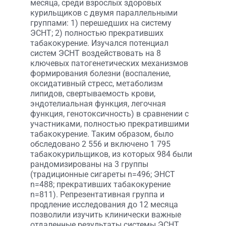
месяца, среди взрослых здоровых
курильщиков с двумя параллельными
группами: 1) перешедших на систему
ЭСНТ; 2) полностью прекративших
табакокурение. Изучался потенциал
систем ЭСНТ воздействовать на 8
ключевых патогенетических механизмов
формирования болезни (воспаление,
оксидативный стресс, метаболизм
липидов, свертываемость крови,
эндотелиальная функция, легочная
функция, генотоксичность) в сравнении с
участниками, полностью прекратившими
табакокурение. Таким образом, было
обследовано 2 556 и включено 1 795
табакокурильщиков, из которых 984 были
рандомизированы на 3 группы
(традиционные сигареты n=496; ЭНСТ
n=488; прекративших табакокурение
n=811). Репрезентативная группа и
продление исследования до 12 месяца
позволили изучить клинически важные
отдаленные результаты системы ЭСНТ.