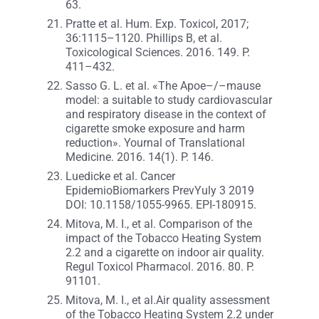
63.
Pratte et al. Hum. Exp. Toxicol, 2017;
36:1115–1120. Phillips B, et al.
Toxicological Sciences. 2016. 149. P.
411–432.
Sasso G. L. et al. «The Apoe–/–mause
model: a suitable to study cardiovascular
and respiratory disease in the context of
cigarette smoke exposure and harm
reduction». Yournal of Translational
Medicine. 2016. 14(1). P. 146.
Luedicke et al. Cancer
EpidemioBiomarkers PrevYuly 3 2019
DOI: 10.1158/1055-9965. EPI-180915.
Mitova, M. I., et al. Comparison of the
impact of the Tobacco Heating System
2.2 and a cigarette on indoor air quality.
Regul Toxicol Pharmacol. 2016. 80. P.
91101.
Mitova, M. I., et al.Air quality assessment
of the Tobacco Heating System 2.2 under