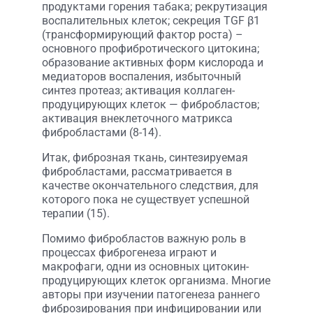
продуктами горения табака; рекрутизация
воспалительных клеток; секреция TGF β1
(трансформирующий фактор роста) –
основного профибротического цитокина;
образование активных форм кислорода и
медиаторов воспаления, избыточный
синтез протеаз; активация коллаген-
продуцирующих клеток — фибробластов;
активация внеклеточного матрикса
фибробластами (8-14).
Итак, фиброзная ткань, синтезируемая
фибробластами, рассматривается в
качестве окончательного следствия, для
которого пока не существует успешной
терапии (15).
Помимо фибробластов важную роль в
процессах фиброгенеза играют и
макрофаги, одни из основных цитокин-
продуцирующих клеток организма. Многие
авторы при изучении патогенеза раннего
фиброзирования при инфицировании или