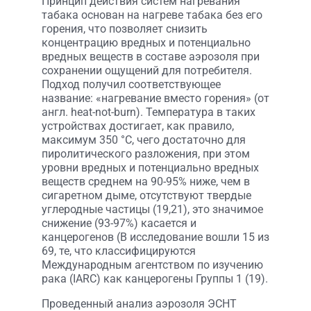
Принцип действия систем нагревания
табака основан на нагреве табака без его
горения, что позволяет снизить
концентрацию вредных и потенциально
вредных веществ в составе аэрозоля при
сохранении ощущений для потребителя.
Подход получил соответствующее
название: «нагревание вместо горения» (от
англ. heat-not-burn). Температура в таких
устройствах достигает, как правило,
максимум 350 °C, чего достаточно для
пиролитического разложения, при этом
уровни вредных и потенциально вредных
веществ среднем на 90-95% ниже, чем в
сигаретном дыме, отсутствуют твердые
углеродные частицы (19,21), это значимое
снижение (93-97%) касается и
канцерогенов (В исследование вошли 15 из
69, те, что классифицируются
Международным агентством по изучению
рака (IARC) как канцерогены Группы 1 (19).
Проведенный анализ аэрозоля ЭСНТ