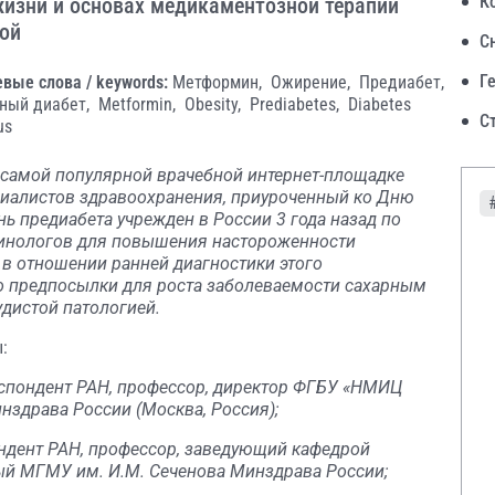
К
изни и основах медикаментозной терапии
вой
С
Г
вые слова / keywords:
Метформин,
Ожирение,
Предиабет,
ный диабет,
Metformin,
Obesity,
Prediabetes,
Diabetes
С
us
а самой популярной врачебной интернет-площадке
пециалистов здравоохранения, приуроченный ко Дню
ь предиабета учрежден в России 3 года назад по
ринологов для повышения настороженности
 в отношении ранней диагностики этого
о предпосылки для роста заболеваемости сахарным
удистой патологией.
:
спондент РАН, профессор, директор ФГБУ «НМИЦ
здрава России (Москва, Россия);
ндент РАН, профессор, заведующий кафедрой
ый МГМУ им. И.М. Сеченова Минздрава России;