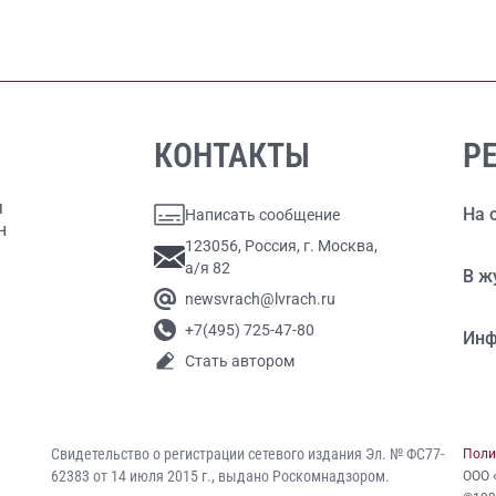
КОНТАКТЫ
Р
я
На 
Написать сообщение
н
123056, Россия, г. Москва,
а/я 82
В ж
newsvrach@lvrach.ru
+7(495) 725-47-80
Инф
Стать автором
и
Свидетельство о регистрации сетевого издания Эл. № ФС77-
Поли
62383 от 14 июля 2015 г., выдано Роскомнадзором.
ООО 