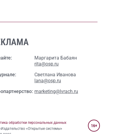
ЕКЛАМА
сайте:
Маргарита Бабаян
rita@osp.ru
урнале:
Светлана Иванова
lana@osp.ru
опартнерство:
marketing@lvrach.ru
тика обработки персональных данных
16+
«Издательство «Открытые системы»