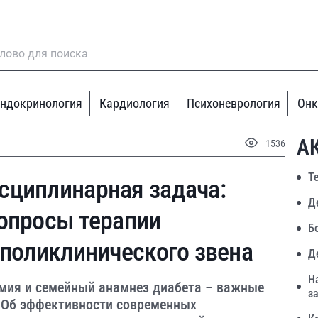
ндокринология
Кардиология
Психоневрология
Онк
А
1536
Т
сциплинарная задача:
Д
опросы терапии
Б
 поликлинического звена
Д
Н
емия и семейный анамнез диабета – важные
з
 Об эффективности современных