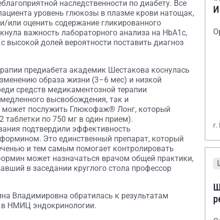
еблагоприятной наследственности по диабету. Все
И
 пациента уровень глюкозы в плазме крови натощак,
е и/или оценить содержание гликированного
О
ркнула важность лабораторного анализа на HbA1c,
с высокой долей вероятности поставить диагноз
рапии предиабета академик Шестакова коснулась
зменению образа жизни (3–6 мес) и низкой
реди средств медикаментозной терапии
емедленного высвобождения, так и
о может послужить Глюкофаж® Лонг, который
2 таблетки по 750 мг в один прием).
г.
вания подтвердили эффективность
формином. Это единственный препарат, который
еченью и тем самым помогает контролировать
формин может назначаться врачом общей практики,
вавший в заседании круглого стола профессор
Ш
ина Владимировна обратилась к результатам
р
о в НМИЦ эндокринологии.