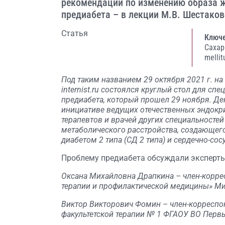
рекомендаций по изменению образа ж
предиабета – в лекции М.В. Шестако
Статья
Ключе
Сахар
mellit
Под таким названием 29 октября 2021 г. н
internist.ru состоялся круглый стол для с
предиабета, который прошел 29 ноября. Ден
инициативе ведущих отечественных эндок
терапевтов и врачей других специальностей
метаболического расстройства, создающег
диабетом 2 типа (СД 2 типа) и сердечно-сос
Проблему предиабета обсуждали эксперты
Оксана Михайловна Драпкина – член-корре
терапии и профилактической медицины» Мин
Виктор Викторович Фомин – член-корреспо
факультетской терапии № 1 ФГАОУ ВО Перв