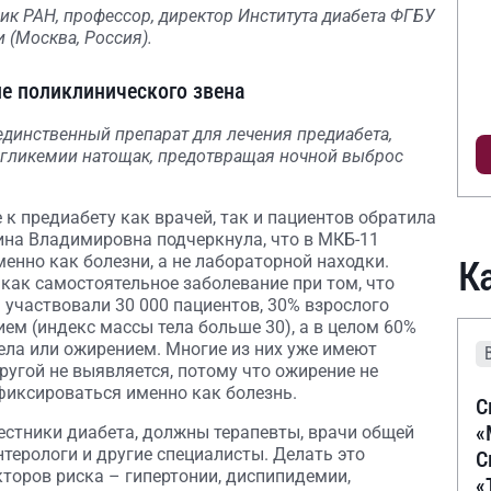
к РАН, профессор, директор Института диабета ФГБУ
(Москва, Россия).
не поликлинического звена
динственный препарат для лечения предиабета,
 гликемии натощак, предотвращая ночной выброс
к предиабету как врачей, так и пациентов обратила
ина Владимировна подчеркнула, что в МКБ-11
енно как болезни, а не лабораторной находки.
К
 как самостоятельное заболевание при том, что
 участвовали 30 000 пациентов, 30% взрослого
ем (индекс массы тела больше 30), а в целом 60%
ела или ожирением. Многие из них уже имеют
другой не выявляется, потому что ожирение не
 фиксироваться именно как болезнь.
С
«
вестники диабета, должны терапевты, врачи общей
нтерологи и другие специалисты. Делать это
С
торов риска – гипертонии, диспипидемии,
«