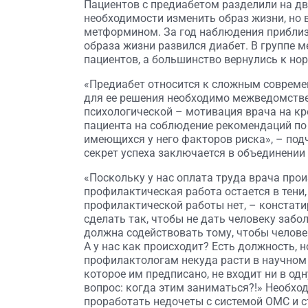
Пациентов с предиабетом разделили на дв
необходимости изменить образ жизни, но 
метформином. За год наблюдения приблиз
образа жизни развился диабет. В группе м
пациентов, а большинство вернулись к но
«Предиабет относится к сложным совреме
для ее решения необходимо межведомстве
психологической – мотивация врача на кр
пациента на соблюдение рекомендаций по
имеющихся у него факторов риска», – под
секрет успеха заключается в объединении 
«Поскольку у нас оплата труда врача про
профилактическая работа остается в тени
профилактической работы нет, – констатир
сделать так, чтобы не дать человеку забо
должна содействовать тому, чтобы человек
А у нас как происходит? Есть должность, н
профилактологам некуда расти в научном 
которое им предписано, не входит ни в од
вопрос: когда этим заниматься?!» Необх
проработать недочеты с системой ОМС и