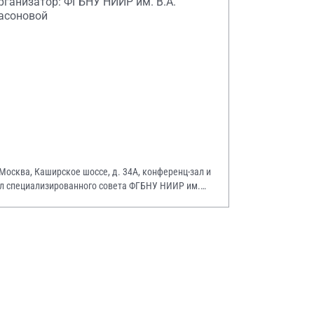
рганизатор: ФГБНУ НИИР им. В.А.
асоновой
 Москва, Каширское шоссе, д. 34А, конференц-зал и
л специализированного совета ФГБНУ НИИР им.
А. Насоновой