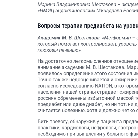
Марина Владимировна Шестакова – академи
«НМИЦ эндокринологии» Минздрава России 
Вопросы терапии предиабета на уров
Академик М. В. Шестакова:
«Метформин – е
который помогает контролировать уровень
глюкозы печенью».
На достаточно легкомысленное отношение 
внимание академик М. В. Шестакова. Мар
появилось определение этого состояния им
Точно так же недооценивается и ожирение
согласно исследованию NATION, в котором
населения нашей страны страдает ожирени
россиян обременены избыточной массой т
предиабет или даже диабет, но ни тот, ни 
считается болезнью, хотя и должно четко
Бить тревогу, обнаружив у пациента пред
практики, кардиологи, нефрологи, гастроэ
необходимо при выявлении у больного фак