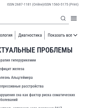
ISSN 2687-1181 (Online)
ISSN 1560-5175 (Print)
ология
Диагностика
Показать все
КТУАЛЬНЫЕ ПРОБЛЕМЫ
ерапия гиперурикемии
ефицит железа
олезнь Альцгеймера
епрессивные расстройства
арушения сна как фактор риска соматических
аболеваний