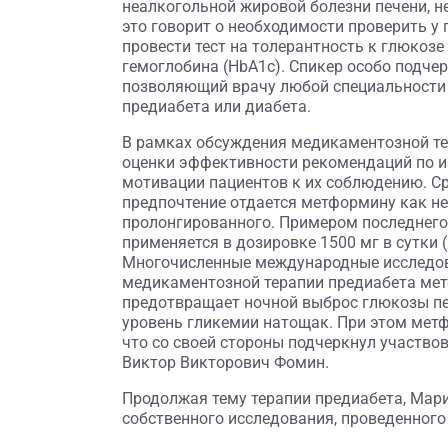
неалкогольной жировой болезни печени, н
это говорит о необходимости проверить у
провести тест на толерантность к глюкоз
гемоглобина (HbA1c). Спикер особо подче
позволяющий врачу любой специальности 
предиабета или диабета.
В рамках обсуждения медикаментозной те
оценки эффективности рекомендаций по и
мотивации пациентов к их соблюдению. С
предпочтение отдается метформину как н
пролонгированного. Примером последнег
применяется в дозировке 1500 мг в сутки (
Многочисленные международные исследо
медикаментозной терапии предиабета мет
предотвращает ночной выброс глюкозы п
уровень гликемии натощак. При этом мет
что со своей стороны подчеркнул участво
Виктор Викторович Фомин.
Продолжая тему терапии предиабета, Мар
собственного исследования, проведенног