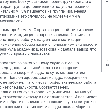
О
е группы. Всех участников проинструктировали о
Н
вторая группа дополнительно получала терапию
ительно у 15% пациентов из группы изменения
етформина это случилось не более чем у 4%
рмогликемии.
нным проблемам. С организационной точки зрения
нное и междисциплинарное взаимодействие, а с
опотливую работу с пациентом и мотивация
 изменению образа жизни с пониманием значимости
черкнула академик Шестакова и сделала вывод, что
усилий врачей и пациентов.
г.
изводится по законченному случаю, именно
за
, ведь дополнительной оплаты и поощрения
В.
овала спикер – А ведь, по сути, мы все хотим
леть. Пока он здоров, система здравоохранения
 не заболел, – это и есть профилактическая работа.
о нет специальности. Соответственно,
плане. И консультирование (минимум – 40 минут),
ну страховую систему и не оплачивается. И возникает
одимо обратить внимание на сложившуюся ситуацию,
 страховыми организациями, подытожила Марина