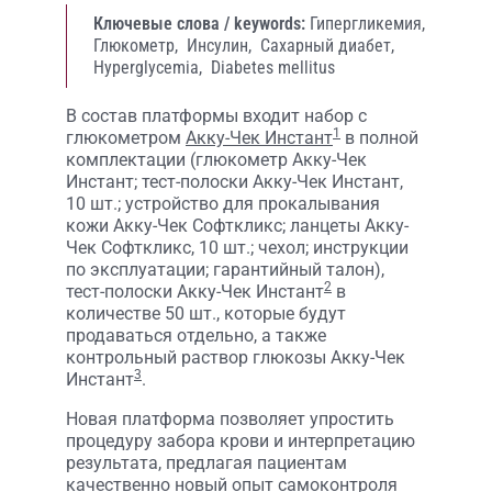
Ключевые слова / keywords:
Гипергликемия,
Глюкометр,
Инсулин,
Сахарный диабет,
Hyperglycemia,
Diabetes mellitus
В состав платформы входит набор с
1
глюкометром
Акку-Чек Инстант
в полной
комплектации (глюкометр Акку-Чек
Инстант; тест-полоски Акку-Чек Инстант,
10 шт.; устройство для прокалывания
кожи Акку-Чек Софткликс; ланцеты Акку-
Чек Софткликс, 10 шт.; чехол; инструкции
по эксплуатации; гарантийный талон),
2
тест-полоски Акку-Чек Инстант
в
количестве 50 шт., которые будут
продаваться отдельно, а также
контрольный раствор глюкозы Акку-Чек
3
Инстант
.
Новая платформа позволяет упростить
процедуру забора крови и интерпретацию
результата, предлагая пациентам
качественно новый опыт самоконтроля