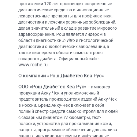
протяжении 120 лет производит современные
диагностические средства и инновационные
лекарственные препараты для профилактики,
диагностики и лечения различных заболеваний,
делая значительный вклад в развитие мирового
здравоохранения. Рош является лидером в
области диагностики
in vitro
и гистологической
диагностики онкологических заболеваний, а
также пионером в области самоконтроля
сахарного диабета. Официальный сайт:
www.roche.ru
О компании «Рош Диабетес Кеа Рус»
ООО «Рош Диабетес Кеа Рус»
– импортер
продукции Акку-Чек и уполномоченный
представитель производителя изделий Акку-Чек
в России. Бренд Акку-Чек включает в себя
полный спектр средств самоконтроля для людей
с сахарным диабетом: глюкометры, тест-
полоски, устройства для прокалывания кожи,
ланцеты, программное обеспечение для анализа
данных, инсулиновые помпы и инфузионные