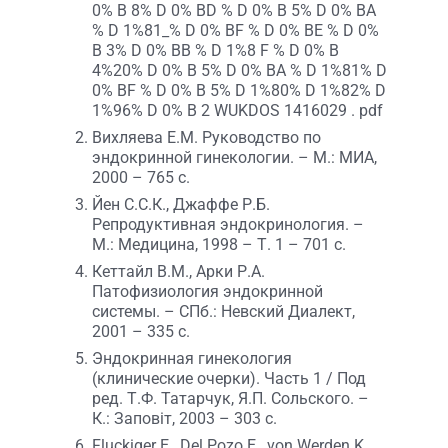
0% B 8% D 0% BD % D 0% B 5% D 0% BA
% D 1%81_% D 0% BF % D 0% BE % D 0%
B 3% D 0% BB % D 1%8 F % D 0% B
4%20% D 0% B 5% D 0% BA % D 1%81% D
0% BF % D 0% B 5% D 1%80% D 1%82% D
1%96% D 0% B 2 WUKDOS 1416029 . pdf
Вихляева Е.М. Руководство по
эндокринной гинекологии. – М.: МИА,
2000 – 765 с.
Йен С.С.К., Джаффе Р.Б.
Репродуктивная эндокринология. –
М.: Медицина, 1998 – Т. 1 – 701 с.
Кеттайл В.М., Арки Р.А.
Патофизиология эндокринной
системы. – СПб.: Невский Диалект,
2001 – 335 с.
Эндокринная гинекология
(клинические очерки). Часть 1 / Под
ред. Т.Ф. Татарчук, Я.П. Сольского. –
К.: Заповіт, 2003 – 303 с.
Fluckiger E., Del Pozo E., von Werden K.