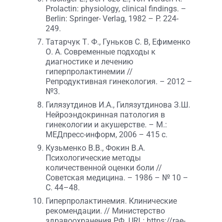
Prolactin: physiology, clinical findings. –
Berlin: Springer- Verlag, 1982 – P. 224-
249.
Татарчук Т. Ф., Гуньков С. В, Ефименко
О. А. Современные подходы к
диагностике и лечению
гиперпролактинемии //
Репродуктивная гинекология. – 2012 –
№3.
Гилязутдинов И.А., Гилязутдинова З.Ш.
Нейроэндокринная патология в
гинекологии и акушерстве. – М.:
МЕДпресс-информ, 2006 – 415 с.
Кузьменко В.В., Фокин В.А.
Психологические методы
количественной оценки боли //
Советская медицина. – 1986 – № 10 –
С. 44–48.
Гиперпролактинемия. Клинические
рекомендации. // Министерство
здравоохранения РФ. URL: https://rae-