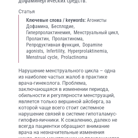
дофаминергических средств.
Статья
Ключевые слова / keywords:
Агонисты
Дофамина,
Бесплодие,
Гиперпролактинемия,
Менструальный цикл,
Пролактин,
Пролактинома,
Репродуктивная функция,
Dopamine
agonists,
Infertility,
Hyperprolaktinemia,
Menstrual cycle,
Prolactinoma
Нарушение менструального цикла – одна
из наиболее частых жалоб в практике
врача-гинеколога. Проблема,
заключающаяся в изменении периода,
обильности и регулярности менструаций,
является только вершиной айсберга, за
которой чаще всего стоит системное
нарушение связей в системе гипоталамус-
гипофиз-яичники. К сожалению, далеко не
всегда пациентки обращают внимание
врача на незначительные изменения