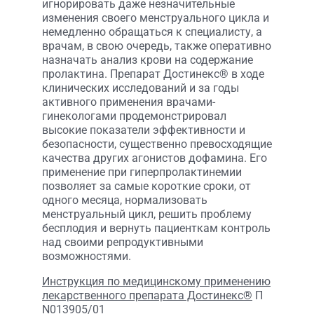
игнорировать даже незначительные
изменения своего менструального цикла и
немедленно обращаться к специалисту, а
врачам, в свою очередь, также оперативно
назначать анализ крови на содержание
пролактина. Препарат Достинекс® в ходе
клинических исследований и за годы
активного применения врачами-
гинекологами продемонстрировал
высокие показатели эффективности и
безопасности, существенно превосходящие
качества других агонистов дофамина. Его
применение при гиперпролактинемии
позволяет за самые короткие сроки, от
одного месяца, нормализовать
менструальный цикл, решить проблему
бесплодия и вернуть пациенткам контроль
над своими репродуктивными
возможностями.
Инструкция по медицинскому применению
лекарственного препарата Достинекс®
П
N013905/01