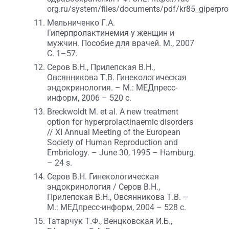
org.ru/system/files/documents/pdf/kr85_giperpro
Мельниченко Г.А.
Гиперпролактинемия у женщин и
мужчин. Пособие для врачей. М., 2007
С. 1–57.
Серов В.Н., Прилепская В.Н.,
Овсянникова Т.В. Гинекологическая
эндокринология. – М.: МЕДпресс-
информ, 2006 – 520 с.
Breckwoldt M. et al. A new treatment
option for hyperprolactinaemic disorders
// XI Annual Meeting of the European
Society of Human Reproduction and
Embriology. – June 30, 1995 – Hamburg.
– 24 s.
Серов В.Н. Гинекологическая
эндокринология / Серов В.Н.,
Прилепская В.Н., Овсянникова Т.В. –
М.: МЕДпресс-информ, 2004 – 528 с.
Татарчук Т.Ф., Венцковская И.Б.,