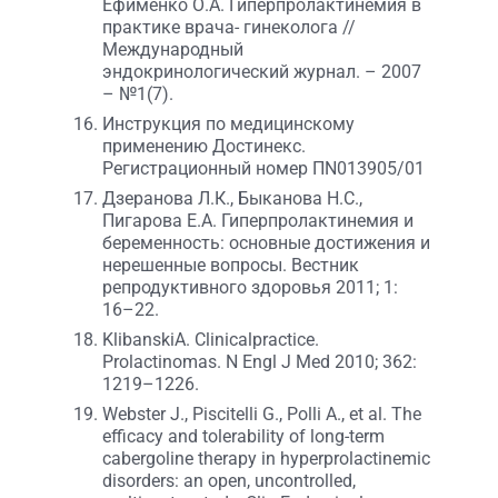
Ефименко О.А. Гиперпролактинемия в
практике врача- гинеколога //
Международный
эндокринологический журнал. – 2007
– №1(7).
Инструкция по медицинскому
применению Достинекс.
Регистрационный номер ПN013905/01
Дзеранова Л.К., Быканова Н.С.,
Пигарова Е.А. Гиперпролактинемия и
беременность: основные достижения и
нерешенные вопросы. Вестник
репродуктивного здоровья 2011; 1:
16–22.
KlibanskiA. Clinicalpractice.
Prolactinomas. N Engl J Med 2010; 362:
1219–1226.
Webster J., Piscitelli G., Polli A., et al. The
efficacy and tolerability of long-term
cabergoline therapy in hyperprolactinemic
disorders: an open, uncontrolled,