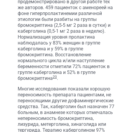
продемонстрировано в другой работе тех
же авторов. 459 пациенток с аменореей на
фоне гиперпролактинемии различной
этиологии были разбиты на группы
бромокриптина (2,5-5 мг 2 раза в сутки) и
каберголина (0,5-1 мг 2 раза в неделю).
Нормализация уровня пролактина
наблюдалась у 83% женщин в группе
каберголина и у 59% в группе
бромокриптина. Восстановление
нормального цикла и/или наступление
беременности отметили 72% пациенток в
группе каберголина и 52% в группе
20
бромокриптина
.
Многие исследования показали хорошую
переносимость препарата пациентами, не
переносящими другие дофаминергические
средства. Так, каберголин был назначен 77
больным, в анамнезе которых отмечалась
непереносимость бромокриптина,
лизурида, метерголина, хинаголида или
тергурида. Терапию каберголином 97%