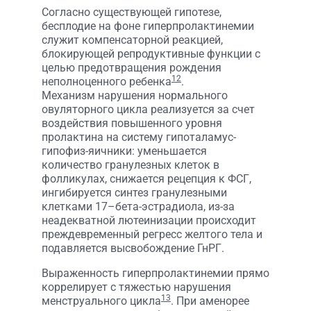
Согласно существующей гипотезе,
бесплодие на фоне гиперпролактинемии
служит компенсаторной реакцией,
блокирующей репродуктивные функции с
целью предотвращения рождения
12
неполноценного ребенка
.
Механизм нарушения нормального
овуляторного цикла реализуется за счет
воздействия повышенного уровня
пролактина на систему гипоталамус-
гипофиз-яичники: уменьшается
количество гранулезных клеток в
фолликулах, снижается рецепция к ФСГ,
ингибируется синтез гранулезными
клетками 17–бета-эстрадиола, из-за
неадекватной лютеинизации происходит
преждевременный регресс желтого тела и
подавляется высвобождение ГнРГ.
Выраженность гиперпролактинемии прямо
коррелирует с тяжестью нарушения
13
менструального цикла
. При аменорее