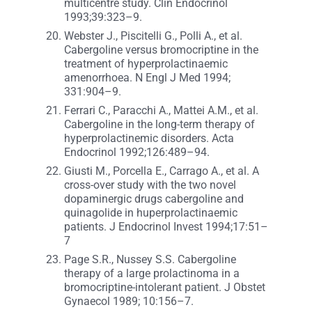
multicentre study. Clin Endocrinol
1993;39:323–9.
Webster J., Piscitelli G., Polli A., et al.
Cabergoline versus bromocriptine in the
treatment of hyperprolactinaemic
amenorrhoea. N Engl J Med 1994;
331:904–9.
Ferrari C., Paracchi A., Mattei A.M., et al.
Cabergoline in the long-term therapy of
hyperprolactinemic disorders. Acta
Endocrinol 1992;126:489–94.
Giusti M., Porcella E., Carrago A., et al. A
cross-over study with the two novel
dopaminergic drugs cabergoline and
quinagolide in huperprolactinaemic
patients. J Endocrinol Invest 1994;17:51–
7
Page S.R., Nussey S.S. Cabergoline
therapy of a large prolactinoma in a
bromocriptine-intolerant patient. J Obstet
Gynaecol 1989; 10:156–7.