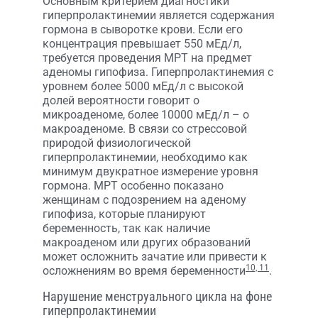
Основным критерием диагностики
гиперпролактинемии является содержания
гормона в сыворотке крови. Если его
концентрация превышает 550 мЕд/л,
требуется проведения МРТ на предмет
аденомы гипофиза. Гиперпролактинемия с
уровнем более 5000 мЕд/л с высокой
долей вероятности говорит о
микроаденоме, более 10000 мЕд/л – о
макроаденоме. В связи со стрессовой
природой физиологической
гиперпролактинемии, необходимо как
минимум двукратное измерение уровня
гормона. МРТ особенно показано
женщинам с подозрением на аденому
гипофиза, которые планируют
беременность, так как наличие
макроаденом или других образований
может осложнить зачатие или привести к
10, 11
осложнениям во время беременности
.
Нарушение менструального цикла на фоне
гиперпролактинемии