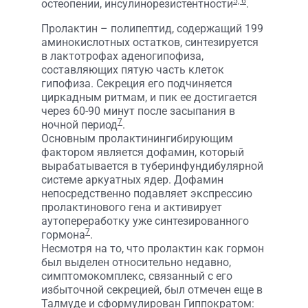
5, 6
остеопении, инсулинорезистентности
.
Пролактин – полипептид, содержащий 199
аминокислотных остатков, синтезируется
в лактотрофах аденогипофиза,
составляющих пятую часть клеток
гипофиза. Секреция его подчиняется
циркадным ритмам, и пик ее достигается
через 60-90 минут после засыпания в
7
ночной период
.
Основным пролактинингибирующим
фактором является дофамин, который
вырабатывается в туберинфундибулярной
системе аркуатных ядер. Дофамин
непосредственно подавляет экспрессию
пролактинового гена и активирует
аутопереработку уже синтезированного
7
гормона
.
Несмотря на то, что пролактин как гормон
был выделен относительно недавно,
симптомокомплекс, связанный с его
избыточной секрецией, был отмечен еще в
Талмуде и сформулирован Гиппократом: