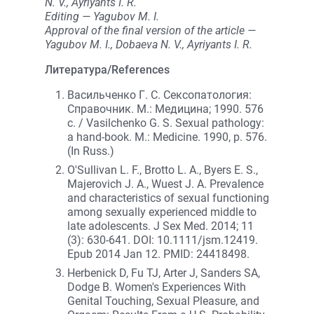
N. V., Ayriyants I. R.
Editing — Yagubov M. I.
Approval of the final version of the article —
Yagubov M. I., Dobaeva N. V., Ayriyants I. R.
Литература/References
Васильченко Г. С. Сексопатология:
Справочник. М.: Медицина; 1990. 576
с. / Vasilchenko G. S. Sexual pathology:
a hand-book. М.: Medicine. 1990, p. 576.
(In Russ.)
O'Sullivan L. F., Brotto L. A., Byers E. S.,
Majerovich J. A., Wuest J. A. Prevalence
and characteristics of sexual functioning
among sexually experienced middle to
late adolescents. J Sex Med. 2014; 11
(3): 630-641. DOI: 10.1111/jsm.12419.
Epub 2014 Jan 12. PMID: 24418498.
Herbenick D, Fu TJ, Arter J, Sanders SA,
Dodge B. Women's Experiences With
Genital Touching, Sexual Pleasure, and