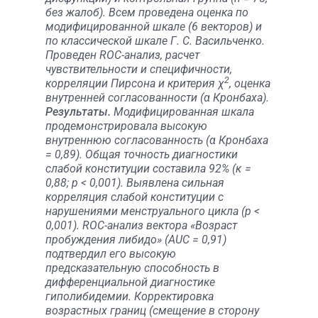
без жалоб). Всем проведена оценка по
модифицированной шкале (6 векторов) и
по классической шкале Г. С. Васильченко.
Проведен ROC-анализ, расчет
чувствительности и специфичности,
2
корреляции Пирсона и критерия χ
, оценка
внутренней согласованности (α Кронбаха).
Результаты.
Модифицированная шкала
продемонстрировала высокую
внутреннюю согласованность (α Кронбаха
= 0,89). Общая точность диагностики
слабой конституции составила 92% (κ =
0,88; p < 0,001). Выявлена сильная
корреляция слабой конституции с
нарушениями менструального цикла (p <
0,001). ROC-анализ вектора «Возраст
пробуждения либидо» (AUC = 0,91)
подтвердил его высокую
предсказательную способность в
дифференциальной диагностике
гиполибидемии. Корректировка
возрастных границ (смещение в сторону