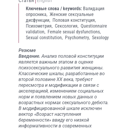
Статья
English
Ключевые слова / keywords:
Валидация
опросника,
Женские сексуальные
дисфункции,
Половая конституция,
Психометрия,
Сексология,
Questionnaire
validation,
Female sexual dysfunctions,
Sexual constitution,
Psychometry,
Sexology
Резюме
Введение.
Анализ половой конституции
является важным этапом в оценке
психосексуального развития женщины.
Классические шкалы, разработанные во
второй половине XX века, требуют
пересмотра и модификации в связи с
акселерацией, изменением социальных
норм и появлением новых данных о
возрастных нормах сексуального дебюта.
В модифицированной шкале исключен
вектор «Возраст наступления
беременности» ввиду его низкой
информативности в современных