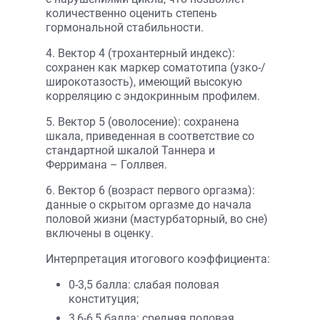
количественно оценить степень
гормональной стабильности.
4. Вектор 4 (трохантерный индекс):
сохранен как маркер соматотипа (узко-/
широкотазость), имеющий высокую
корреляцию с эндокринным профилем.
5. Вектор 5 (оволосение): сохранена
шкала, приведенная в соответствие со
стандартной шкалой Таннера и
Ферримана – Голлвея.
6. Вектор 6 (возраст первого оргазма):
данные о скрытом оргазме до начала
половой жизни (мастурбаторный, во сне)
включены в оценку.
Интерпретация итогового коэффициента:
0-3,5 балла: слабая половая
конституция;
3,6-6,5 балла: средняя половая