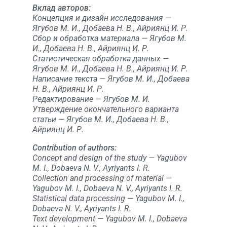
Вклад авторов:
Концепция и дизайн исследования —
Ягубов М. И., Добаева Н. В., Айриянц И. Р.
Сбор и обработка материала — Ягубов М.
И., Добаева Н. В., Айриянц И. Р.
Статистическая обработка данных —
Ягубов М. И., Добаева Н. В., Айриянц И. Р.
Написание текста — Ягубов М. И., Добаева
Н. В., Айриянц И. Р.
Редактирование — Ягубов М. И.
Утверждение окончательного варианта
статьи — Ягубов М. И., Добаева Н. В.,
Айриянц И. Р.
Contribution of authors:
Concept and design of the study — Yagubov
M. I., Dobaeva N. V., Ayriyants I. R.
Collection and processing of material —
Yagubov M. I., Dobaeva N. V., Ayriyants I. R.
Statistical data processing — Yagubov M. I.,
Dobaeva N. V., Ayriyants I. R.
Text development — Yagubov M. I., Dobaeva