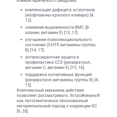
климактерического синдрома:
компенсация дефицита эстрогенов
(изофлавоны красного клевера) [4,
12];
снижение выраженности ВМС (β-
аланин, витамин E) [13, 17];
улучшение психоэмоционального
состояния (5-HTP, витамины группы
B) [14, 17];
антиоксидантная защита и
профилактика ССЗ (ресвератрол,
витамин C, витамин E) [15, 16];
поддержка когнитивных функций
(ресвератрол, витамины группы B) [4,
15].
Комплексный механизм действия
позволяет рассматривать ЭстроЖинель®
как патогенетически обоснованный
негормональный подход к коррекции КС
[9, 20].