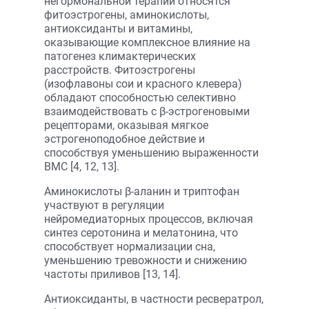
негормональной терапии относятся
фитоэстрогены, аминокислоты,
антиоксиданты и витамины,
оказывающие комплексное влияние на
патогенез климактерических
расстройств. Фитоэстрогены
(изофлавоны сои и красного клевера)
обладают способностью селективно
взаимодействовать с β-эстрогеновыми
рецепторами, оказывая мягкое
эстрогеноподобное действие и
способствуя уменьшению выраженности
ВМС [4, 12, 13].
Аминокислоты β-аланин и триптофан
участвуют в регуляции
нейромедиаторных процессов, включая
синтез серотонина и мелатонина, что
способствует нормализации сна,
уменьшению тревожности и снижению
частоты приливов [13, 14].
Антиоксиданты, в частности ресвератрол,