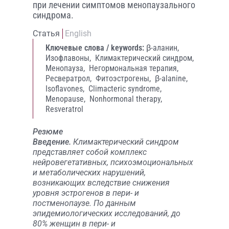
при лечении симптомов менопаузального
синдрома.
Статья
English
Ключевые слова / keywords:
β-аланин,
Изофлавоны,
Климактерический синдром,
Менопауза,
Негормональная терапия,
Ресвератрол,
Фитоэстрогены,
β-alanine,
Isoflavones,
Climacteric syndrome,
Menopause,
Nonhormonal therapy,
Resveratrol
Резюме
Введение.
Климактерический синдром
представляет собой комплекс
нейровегетативных, психоэмоциональных
и метаболических нарушений,
возникающих вследствие снижения
уровня эстрогенов в пери- и
постменопаузе. По данным
эпидемиологических исследований, до
80% женщин в пери- и