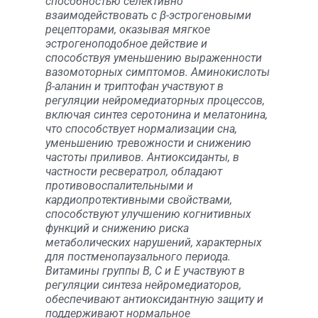
способностью селективно
взаимодействовать с β-эстрогеновыми
рецепторами, оказывая мягкое
эстрогеноподобное действие и
способствуя уменьшению выраженности
вазомоторных симптомов. Аминокислоты
β-аланин и триптофан участвуют в
регуляции нейромедиаторных процессов,
включая синтез серотонина и мелатонина,
что способствует нормализации сна,
уменьшению тревожности и снижению
частоты приливов. Антиоксиданты, в
частности ресвератрол, обладают
противовоспалительными и
кардиопротективными свойствами,
способствуют улучшению когнитивных
функций и снижению риска
метаболических нарушений, характерных
для постменопаузального периода.
Витамины группы B, C и E участвуют в
регуляции синтеза нейромедиаторов,
обеспечивают антиоксидантную защиту и
поддерживают нормальное