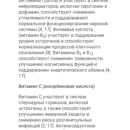
Витамины группы B участвуют в синтезе
нейромедиаторов, включая серотонин и
дофамин, способствуют снижению
утомляемости и поддерживают
нормальное функционирование нервной
системы [4, 17]. Фолиевая кислота
(витамин B
) участвует в поддержании
9
уровня эстрогенов и способствует
нормализации процессов клеточного
обновления [4]. Витамины B
и B
6
12
способствуют снижению тревожности,
улучшению когнитивных функций и
поддержанию энергетического обмена [4,
17].
Витамин C (аскорбиновая кислота)
Витамин C участвует в синтезе
стероидных гормонов, включая
эстрогены, а также способствует
улучшению иммунной защиты и
снижению риска урогенитальных
инфекций [2, 17]. Антиоксидантные