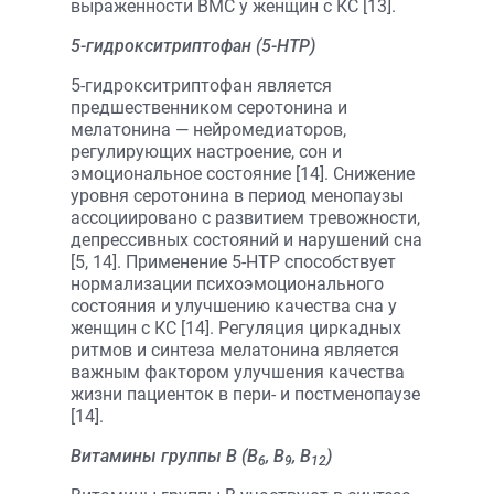
выраженности ВМС у женщин с КС [13].
5-гидрокситриптофан (5-HTP)
5-гидрокситриптофан является
предшественником серотонина и
мелатонина — нейромедиаторов,
регулирующих настроение, сон и
эмоциональное состояние [14]. Снижение
уровня серотонина в период менопаузы
ассоциировано с развитием тревожности,
депрессивных состояний и нарушений сна
[5, 14]. Применение 5-HTP способствует
нормализации психоэмоционального
состояния и улучшению качества сна у
женщин с КС [14]. Регуляция циркадных
ритмов и синтеза мелатонина является
важным фактором улучшения качества
жизни пациенток в пери- и постменопаузе
[14].
Витамины группы B (B
, B
, B
)
6
9
12