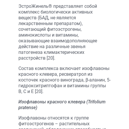
ЭстроЖинель® представляет собой
комплекс биологически активных
веществ (БАД, не является
лекарственным препаратом),
сочетающий фитоэстрогены,
аминокислоты и витамины,
оказывающие взаимодополняющее
действие на различные звенья
патогенеза климактерических
расстройств [20].
Состав комплекса включает изофлавоны
красного клевера, ресвератрол из
косточек красного винограда, β-аланин, 5-
гидрокситриптофан и витамины группы
B, C и E [20].
Изофлавоны красного клевера (Trifolium
pratense)
Изофлавоны относятся к группе
фитоэстрогенов – растительных