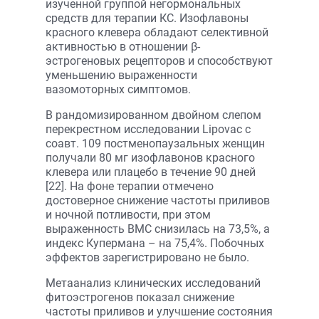
изученной группой негормональных
средств для терапии КС. Изофлавоны
красного клевера обладают селективной
активностью в отношении β-
эстрогеновых рецепторов и способствуют
уменьшению выраженности
вазомоторных симптомов.
В рандомизированном двойном слепом
перекрестном исследовании Lipovac с
соавт. 109 постменопаузальных женщин
получали 80 мг изофлавонов красного
клевера или плацебо в течение 90 дней
[22]. На фоне терапии отмечено
достоверное снижение частоты приливов
и ночной потливости, при этом
выраженность ВМС снизилась на 73,5%, а
индекс Купермана – на 75,4%. Побочных
эффектов зарегистрировано не было.
Метаанализ клинических исследований
фитоэстрогенов показал снижение
частоты приливов и улучшение состояния