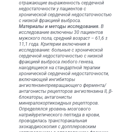
отражающие выраженность сердечной
недостаточности у пациентов с
хронической сердечной недостаточностью
с низкой фракцией выброса.
Материалы и методы исследования.
В
исследование включены 30 пациентов
мужского пола, средний возраст – 61,6 ±
11,1 года. Критерии включения в
исследование: больные с хронической
сердечной недостаточностью с низкой
фракцией выброса любого генеза,
находящиеся на стандартной терапии
хронической сердечной недостаточности,
включающей ингибиторы
ангиотензинпревращающего фермента/
антагонисты рецепторов ангиотензина II, β-
блокаторы, антагонисты
минералокортикоидных рецепторов.
Определялся уровень мозгового
натрийуретического пептида в крови,
проводилась трансторакальная
эхокардиоскопия с допплеровским