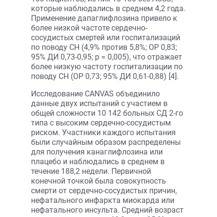
которые наблюдались в среднем 4,2 года.
Применение дапаглифлозина привело к
более низкой частоте сердечно-
сосудистых смертей или госпитализаций
по поводу СН (4,9% против 5,8%; ОР 0,83;
95% ДИ 0,73-0,95; p = 0,005), что отражает
более низкую частоту госпитализации по
поводу СН (ОР 0,73; 95% ДИ 0,61-0,88) [4].
Исследование CANVAS объединило
данные двух испытаний с участием в
общей сложности 10 142 больных СД 2-го
типа с высоким сердечно-сосудистым
риском. Участники каждого испытания
были случайным образом распределены
для получения канаглифлозина или
плацебо и наблюдались в среднем в
течение 188,2 недели. Первичной
конечной точкой была совокупность
смерти от сердечно-сосудистых причин,
нефатального инфаркта миокарда или
нефатального инсульта. Средний возраст