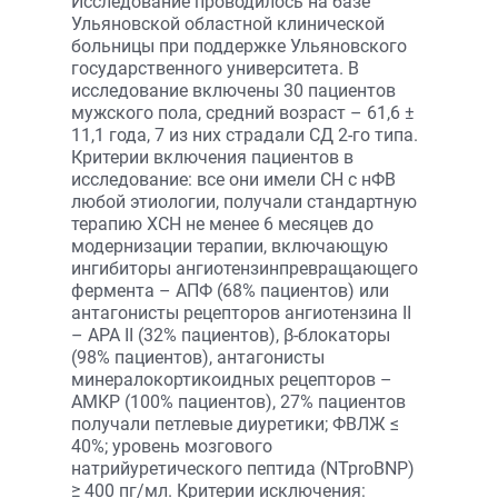
Исследование проводилось на базе
Ульяновской областной клинической
больницы при поддержке Ульяновского
государственного университета. В
исследование включены 30 пациентов
мужского пола, средний возраст – 61,6 ±
11,1 года, 7 из них страдали СД 2-го типа.
Критерии включения пациентов в
исследование: все они имели СН с нФВ
любой этиологии, получали стандартную
терапию ХСН не менее 6 месяцев до
модернизации терапии, включающую
ингибиторы ангиотензинпревращающего
фермента – АПФ (68% пациентов) или
антагонисты рецепторов ангиотензина II
– АРА II (32% пациентов), β-блокаторы
(98% пациентов), антагонисты
минералокортикоидных рецепторов –
АМКР (100% пациентов), 27% пациентов
получали петлевые диуретики; ФВЛЖ ≤
40%; уровень мозгового
натрийуретического пептида (NTproBNP)
≥ 400 пг/мл. Критерии исключения: