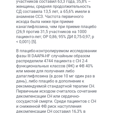
участников составил 63,3 года, 35,8% –
женщины, средняя продолжительность
СД составила 13,5 лет, а 65,6% имели в
анамнезе ССЗ. Частота первичного
исхода была ниже при приеме
канаглифлозина, чем при приеме плацебо
(26,9 против 31,5 участников на 1000
пациенто-лет; ОР 0,86; 95% ДИ 0,75-0,97; р
< 0,001) [5].
В плацебо-контролируемом исследовании
фазы III DAAPA-HF случайным образом
распределили 4744 пациента с СН 2-4
функциональных классов (ФК) и ФВ 40%
или менее для получения либо
дапаглифлозина (в дозе 10 мг один раз в
день), либо плацебо в дополнение к
рекомендуемой стандартной терапии СН.
Первичным исходом считалось сочетание
декомпенсации СН или сердечно-
сосудистой смерти. Среди пациентов с СН
и сниженной ФВ риск наступления
декомпенсации СН составил 16,3% в