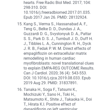
hearts. Free Radic Biol Med. 2017; 104:
298-310. DOI:
10.1016/j.freeradbiomed.2017.01.035.
Epub 2017 Jan 26. PMID: 28132924.
Kang S., Verma S., Hassanabad A. F.,
Teng G., Belke D. D., Dundas J. A.,
Guzzardi D. G., Svystonyuk D. A., Pattar
S. S., Park D. S. J., Turnbull J. D., Duff H.
J., Tibbles L. A., Cunnington R. H., Dyck
J. R. B., Fedak P. W. M. Direct effects of
empagliflozin on extracellular matrix
remodelling in human cardiac
myofibroblasts: novel translational clues
to explain EMPA-REG OUTCOME Results.
Can J Cardiol. 2020; 36 (4): 543-553.
DOI: 10.1016/j.cjca.2019.08.033. Epub
2019 Aug 29. PMID: 31837891.
Tanaka H., Soga F., Tatsumi K.,
Mochizuki Y., Sano H., Toki H.,
Matsumoto K., Shite J., Takaoka H., Doi
T., Hirata K.I. Positive effect of
dapagliflozin on left ventricular