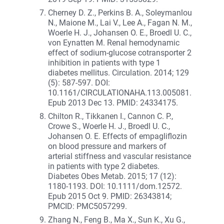
Cherney D. Z., Perkins B. A., Soleymanlou
N., Maione M., Lai V., Lee A., Fagan N. M.,
Woerle H. J., Johansen O. E., Broedl U. C.,
von Eynatten M. Renal hemodynamic
effect of sodium-glucose cotransporter 2
inhibition in patients with type 1
diabetes mellitus. Circulation. 2014; 129
(5): 587-597. DOI:
10.1161/CIRCULATIONAHA.113.005081.
Epub 2013 Dec 13. PMID: 24334175.
Chilton R., Tikkanen I., Cannon C. P.,
Crowe S., Woerle H. J., Broedl U. C.,
Johansen O. E. Effects of empagliflozin
on blood pressure and markers of
arterial stiffness and vascular resistance
in patients with type 2 diabetes.
Diabetes Obes Metab. 2015; 17 (12):
1180-1193. DOI: 10.1111/dom.12572.
Epub 2015 Oct 9. PMID: 26343814;
PMCID: PMC5057299.
Zhang N., Feng B., Ma X., Sun K., Xu G.,