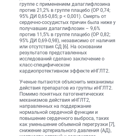
группе с применением дапаглифлозина
против 21,2% в группе плацебо (ОР 0,74;
95% ДИ 0,65-0,85; р < 0,001). Смерть от
сердечно-сосудистых причин была ниже у
получавших дапаглифлозин – 9,6%
против 11,5% в группе плацебо (ОР 0,82;
95% ДИ 0,69-0,98), независимо от наличия
или отсутствия СД [6]. На основании
результатов представленных
исследований сделано заключение о
класс-специфическом
кардиопротективном эффекте иНГЛТ2.
Ученые пытаются объяснить механизмы
действия препаратов из группы иНГЛТ2.
Помимо понятных патогенетических
механизмов действия иНГЛТ2,
направленных на поддержание
нормальной сердечной функции и
повышение сердечного выброса, таких
как уменьшение объемной перегрузки [7],
снижение артериального давления (АД),