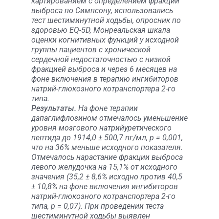
картированием с определением фракции
выброса по Симпсону, использовались
тест шестиминутной ходьбы, опросник по
здоровью EQ-5D, Монреальская шкала
оценки когнитивных функций у исходной
группы пациентов c хронической
сердечной недостаточностью с низкой
фракцией выброса и через 6 месяцев на
фоне включения в терапию ингибиторов
натрий-глюкозного котранспортера 2-го
типа.
Результаты.
На фоне терапии
дапаглифлозином отмечалось уменьшение
уровня мозгового натрийуретического
пептида до 1914,0 ± 500,7 пг/мл, р = 0,001,
что на 36% меньше исходного показателя.
Отмечалось нарастание фракции выброса
левого желудочка на 15,1% от исходного
значения (35,2 ± 8,6% исходно против 40,5
± 10,8% на фоне включения ингибиторов
натрий-глюкозного котранспортера 2-го
типа, р = 0,07). При проведении теста
шестиминутной ходьбы выявлен