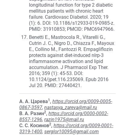
longitudinal function for type 2 diabetic
mellitus patients with chronic heart
failure. Cardiovasc Diabetol. 2020; 19
(1): 6. DOI: 10.1186/s12933-019-0985-z.
PMID: 31910853; PMCID: PMC6947966.
Benetti E., Mastrocola R., Vitarelli G.,
Cutrin J. C., Nigro D., Chiazza F., Mayoux
E., Collino M., Fantozzi R. Empagliflozin
protects against diet-induced nlrp-3
inflammasome activation and lipid
accumulation. J Pharmacol Exp Ther.
2016; 359 (1): 45-53. DOI:
10.1124/jpet.116.235069. Epub 2016
Jul 20. PMID: 27440421.
1
А. А. Царева
,
https://orcid.org/0009-0005-
0867-3597
,
nastasya_zareva@mail.ru
2
В. А. Разин
,
https://orcid.org/0000-0002-
8557-1296
,
razin1975@mail.ru
2
С. С. Косинов
,
https://orcid.org/0009-0001-
3319-1400
,
serglor10095@gmail.com