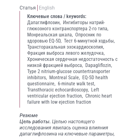
Статья
English
Ключевые слова / keywords:
Дапаглифлозин,
Ингибиторы натрий-
глюкозного контранспортера 2-го типа,
Монреальская шкала,
Опросник по
здоровью EQ-5D,
Тест 6-минутной ходьбы,
Трансторакальная эхокардиоскопия,
Фракция выброса левого желудочка,
Хроническая сердечная недостаточность с
низкой фракцией выброса,
Dapagliflozin,
Type 2 nitrium-glucose countertransporter
inhibitors,
Montreal Scale,
EQ-5D health
questionnaire,
6-minute walk test,
Transthoracic echocardioscopy,
Left
ventricular ejection fraction,
Chronic heart
failure with low ejection fraction
Резюме
Цель работы.
Целью настоящего
исследования явилась оценка влияния
дапаглифлозина на ключевые параметры,