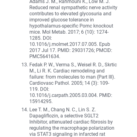
Adams J. M., Rahmouni K., Low M. J.
Reduced renal sympathetic nerve activity
contributes to elevated glycosuria and
improved glucose tolerance in
hypothalamus-specific Pomc knockout
mice. Mol Metab. 2017; 6 (10): 1274-
1285. DOI:
10.1016/j.molmet.2017.07.005. Epub
2017 Jul 17. PMID: 29031726; PMCID:
PMC5641634.
Fedak P. W., Verma S., Weisel R. D., Skrtic
M., Li R. K. Cardiac remodeling and
failure: from molecules to man (Part III).
Cardiovasc Pathol. 2005; 14 (3): 109-
119. DOI:
10.1016/j.carpath.2005.03.004. PMID:
15914295.
Lee T. M., Chang N. C., Lin S. Z.
Dapagliflozin, a selective SGLT2
Inhibitor, attenuated cardiac fibrosis by
regulating the macrophage polarization
via STAT3 signaling in infarcted rat