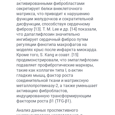
активированными фибробластами
секретирует белки внеклеточного
матрикса, что приводит к нарушению
функции желудочков и сократительной
дисфункции, способствуя сердечному
фиброзу [13]. T. M. Lee и др. [14] показали,
что дапаглифлозин значительно
ингибирует сердечный фиброз путем
регуляции фенотипа макрофагов на
моделях крыс после инфаркта миокарда.
Кроме того, S. Kang и соавт. [15]
продемонстрировали, что эмпаглифлозин
подавляет профибротические маркеры,
такие как коллаген типа I, α-актин
гладких мышц, фактор роста
соединительной ткани и матриксную
металлопротеиназу-2, а также уменьшает
активацию фибробластов,
индуцированную трансформирующим
фактором роста β1 (TFG-β1).
Анализ данных проспективного