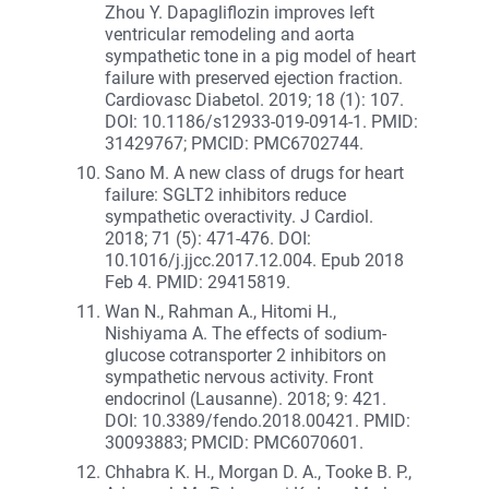
Zhou Y. Dapagliflozin improves left
ventricular remodeling and aorta
sympathetic tone in a pig model of heart
failure with preserved ejection fraction.
Cardiovasc Diabetol. 2019; 18 (1): 107.
DOI: 10.1186/s12933-019-0914-1. PMID:
31429767; PMCID: PMC6702744.
Sano M. A new class of drugs for heart
failure: SGLT2 inhibitors reduce
sympathetic overactivity. J Cardiol.
2018; 71 (5): 471-476. DOI:
10.1016/j.jjcc.2017.12.004. Epub 2018
Feb 4. PMID: 29415819.
Wan N., Rahman A., Hitomi H.,
Nishiyama A. The effects of sodium-
glucose cotransporter 2 inhibitors on
sympathetic nervous activity. Front
endocrinol (Lausanne). 2018; 9: 421.
DOI: 10.3389/fendo.2018.00421. PMID:
30093883; PMCID: PMC6070601.
Chhabra K. H., Morgan D. A., Tooke B. P.,