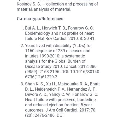
Kosinov S. S. — сollection and processing of
material, analysis of material.
Литература/References
Bui A. L., Horwich T. B., Fonarow G. C.
Epidemiology and risk profile of heart
failure Nat Rev Cardiol. 2010; 8: 30-41.
Years lived with disability (YLDs) for
1160 sequelae of 289 diseases and
injuries 1990-2010: a systematic
analysis for the Global Burden of
Disease Study 2010, Lancet. 2012; 380
(9859): 2163-2196. DOI: 10.1016/S0140-
6736(12)61729-2.
Shah K. S., Xu H., Matsouaka R. A., Bhatt
D. L., Heidenreich P. A., Hernandez A. F.,
Devore A. D., Yancy C. W., Fonarow G. C.
Heart failure with preserved, borderline,
and reduced ejection fraction: 5-year
outcomes. J Am Coll Cardiol. 2017; 70
(20): 2476-2486. DOI: