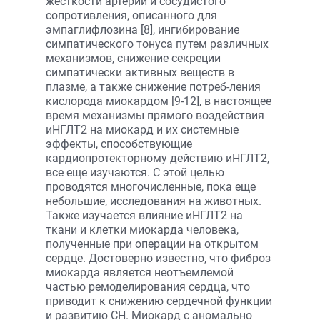
жесткости артерий и сосудистого
сопротивления, описанного для
эмпаглифлозина [8], ингибирование
симпатического тонуса путем различных
механизмов, снижение секреции
симпатически активных веществ в
плазме, а также снижение потреб-ления
кислорода миокардом [9-12], в настоящее
время механизмы прямого воздействия
иНГЛТ2 на миокард и их системные
эффекты, способствующие
кардиопротекторному действию иНГЛТ2,
все еще изучаются. С этой целью
проводятся многочисленные, пока еще
небольшие, исследования на животных.
Также изучается влияние иНГЛТ2 на
ткани и клетки миокарда человека,
полученные при операции на открытом
сердце. Достоверно известно, что фиброз
миокарда является неотъемлемой
частью ремоделирования сердца, что
приводит к снижению сердечной функции
и развитию СН. Миокард с аномально