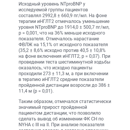
Исходный уровень NTproBNP у
исследуемой группы пациентов
составлял 2992,8 ± 660,9 пг/мл. На фоне
терапии иНГЛТ2 отмечалось уменьшение
уровня NTproBNP до 1914,0 ± 500,7 пг/мл,
р = 0,001, что на 36% меньше исходного
показателя. Отмечалось нарастание
ФВЛЖ на 15,1% от исходного показателя
(35,2 ± 8,6% исходно против 40,5 ± 10,8%
на фоне включения иНГЛТ2, р = 0,07). При
проведении теста шестиминутной ходьбы
оказалось, что исходно пациенты
проходили 273 ± 11,3 м, а при включении
в терапию иНГЛТ2 средние показатели
пройденной дистанции возросли до 386 ±
11,4 м (р = 0,01).
Таким образом, отмечался статистически
значимый прирост пройденной
пациентом дистанции, что позволило
сделать вывод об изменении ФК СН по
NYHA с III на II. При анализе показателя