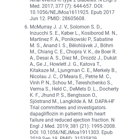
Med. 2017; 377 (7): 644-657. DOI:
10.1056/NEJMoa1611925. Epub 2017
Jun 12. PMID: 28605608.
McMurray J. J. V., Solomon S. D.,
Inzucchi S. E., Køber L., Kosiborod M. N.,
Martinez F. A., Ponikowski P., Sabatine
M. S., Anand I. S., Bělohlávek J., Böhm
M., Chiang C. E., Chopra V. K., de Boer R.
A., Desai A. S., Diez M., Drozdz J., Dukát
A., Ge J., Howlett J. G., Katova T.,
Kitakaze M., Ljungman C. E., Merkely B.,
Nicolau J. C., O'Meara E., Petrie M. C.,
Vinh P. N., Schou M., Tereshchenko S.,
Verma S., Held C., DeMets D. L., Docherty
K. F., Jhund P. S., Bengtsson O.,
Sjöstrand M., Langkilde A. M. DAPA-HF
Trial committees and investigators.
dapagliflozin in patients with heart
failure and reduced ejection fraction. N
Engl J Med. 2019; 381 (21): 1995-2008.
DOI: 10.1056/NEJMoa1911303. Epub
2019 Sep 19. PMID: 31535829.