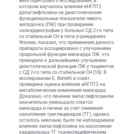
многоцентрового исследования, в
котором изучалось влияние иНГЛТ2
дапаглифлозина на диастолические
функциональные показатели левого
желудочка (ЛЖ) при проведении
эхокардиографии у больных СД 2-го типа
со стабильной СН в пяти учреждениях
Японии, показал, что применение данного
препарата ассоциировано с улучшением
продольной функции миокарда ЛЖ, что
приводило к дальнейшему улучшению
диастолической функции ЛЖ у пациентов
с СД 2-го типа со стабильной СН [16]. В
исследовании E. Benetti и соавт.
проведена оценка влияния иНГЛТ2 на
метаболические изменения миокарда.
Доказано, что лечение эмпаглифлозином
значительно уменьшало стеатоз
миокарда и печени за счет снижения
накопления триглицеридов (ТГ), однако
осталось неясным, было ли наблюдаемое
влияние эмпаглифлозина на накопление
кардиальных ТГ тканеспецифическим