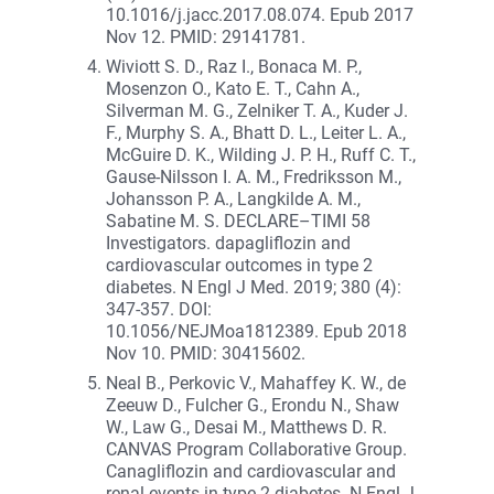
10.1016/j.jacc.2017.08.074. Epub 2017
Nov 12. PMID: 29141781.
Wiviott S. D., Raz I., Bonaca M. P.,
Mosenzon O., Kato E. T., Cahn A.,
Silverman M. G., Zelniker T. A., Kuder J.
F., Murphy S. A., Bhatt D. L., Leiter L. A.,
McGuire D. K., Wilding J. P. H., Ruff C. T.,
Gause-Nilsson I. A. M., Fredriksson M.,
Johansson P. A., Langkilde A. M.,
Sabatine M. S. DECLARE–TIMI 58
Investigators. dapagliflozin and
cardiovascular outcomes in type 2
diabetes. N Engl J Med. 2019; 380 (4):
347-357. DOI:
10.1056/NEJMoa1812389. Epub 2018
Nov 10. PMID: 30415602.
Neal B., Perkovic V., Mahaffey K. W., de
Zeeuw D., Fulcher G., Erondu N., Shaw
W., Law G., Desai M., Matthews D. R.
CANVAS Program Collaborative Group.
Canagliflozin and cardiovascular and
renal events in type 2 diabetes. N Engl J