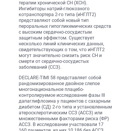
терапии хронической СН (ХСН).
Ингибиторы натрий-глюкозного
котранспортера 2-го типа (иНГЛТ2)
представляют собой новый тип
пероральных гипогликемических средств
с высоким сердечно-сосудистым
защитным эффектом. Существует
несколько линий клинических данных,
свидетельствующих о том, что иНГЛТ2
могут значительно снизить риск СН и
смерти от сердечно-сосудистых
заболеваний (ССЗ).
DECLARE-TIMI 58 представляет собой
рандомизированное двойное слепое
многонациональное плацебо-
контролируемое исследование фазы III
дапаглифлозина у пациентов с сахарным
диабетом (СД) 2-го типа и установленным
атеросклеротическим ССЗ (АССЗ) или
множественными факторами риска (ФР)
АССЗ. В исследовании участвовали 17
160 пациентов, из них 10 186 без АССЗ,