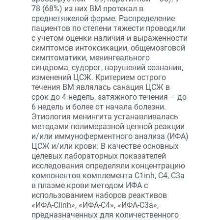
78 (68%) из них ВМ протекал в
среднетяжелой форме. Распределение
пациентов по степени тяжести проводили
с учетом оценки наличия и выраженности
симптомов интоксикации, общемозговой
симптоматики, менингеального
синдрома, судорог, нарушений сознания,
изменений ЦСЖ. Критерием острого
течения ВМ являлась санация ЦСЖ в
срок до 4 недель, затяжного течения – до
6 недель и более от начала болезни.
Этиология менингита устанавливалась
методами полимеразной цепной реакции
и/или иммуноферментного анализа (ИФА)
ЦСЖ и/или крови. В качестве основных
целевых лабораторных показателей
исследования определяли концентрацию
компонентов комплемента C1inh, C4, C3a
в плазме крови методом ИФА с
использованием наборов реактивов
«ИФА-Clinh», «ИФА-С4», «ИФА-С3а»,
предназначенных для количественного