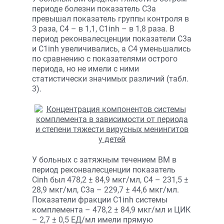
периоде болезни показатель С3а
превышал показатель группы контроля в
3 раза, С4 – в 1,1, С1inh – в 1,8 раза. В
период реконвалесценции показатели С3а
и С1inh увеличивались, а С4 уменьшались
по сравнению с показателями острого
периода, но не имели с ними
статистически значимых различий (табл.
3).
У больных с затяжным течением ВМ в
период реконвалесценции показатель
Сinh был 478,2 ± 84,9 мкг/мл, С4 – 231,5 ±
28,9 мкг/мл, С3а – 229,7 ± 44,6 мкг/мл.
Показатели фракции С1inh системы
комплемента – 478,2 ± 84,9 мкг/мл и ЦИК
– 2,7 ± 0,5 ЕД/мл имели прямую