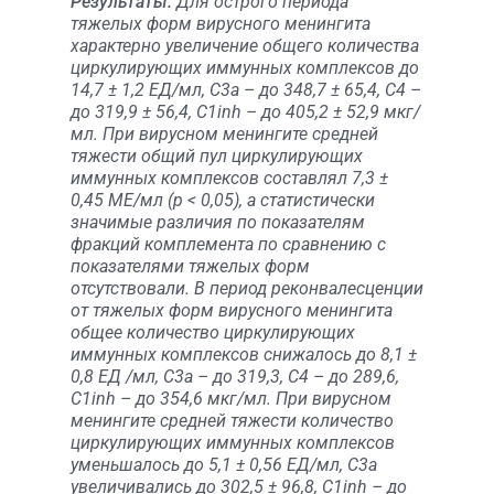
Результаты.
Для острого периода
тяжелых форм вирусного менингита
характерно увеличение общего количества
циркулирующих иммунных комплексов до
14,7 ± 1,2 ЕД/мл, С3а – до 348,7 ± 65,4, С4 –
до 319,9 ± 56,4, С1inh – до 405,2 ± 52,9 мкг/
мл. При вирусном менингите средней
тяжести общий пул циркулирующих
иммунных комплексов составлял 7,3 ±
0,45 МЕ/мл (p < 0,05), а статистически
значимые различия по показателям
фракций комплемента по сравнению с
показателями тяжелых форм
отсутствовали. В период реконвалесценции
от тяжелых форм вирусного менингита
общее количество циркулирующих
иммунных комплексов снижалось до 8,1 ±
0,8 ЕД /мл, С3а – до 319,3, С4 – до 289,6,
С1inh – до 354,6 мкг/мл. При вирусном
менингите средней тяжести количество
циркулирующих иммунных комплексов
уменьшалось до 5,1 ± 0,56 ЕД/мл, С3а
увеличивались до 302,5 ± 96,8, С1inh – до