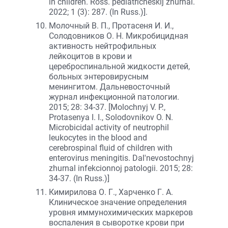
in children. Ross. pediatricheskij zhurnal.
2022; 1 (3): 287. (In Russ.)].
Молочный В. П., Протасеня И. И.,
Солодовников О. Н. Микробицидная
активность нейтрофильных
лейкоцитов в крови и
цереброспинальной жидкости детей,
больных энтеровирусным
менингитом. Дальневосточный
журнал инфекционной патологии.
2015; 28: 34-37. [Molochnyj V. P.,
Protasenya I. I., Solodovnikov O. N.
Microbicidal activity of neutrophil
leukocytes in the blood and
cerebrospinal fluid of children with
enterovirus meningitis. Dal'nevostochnyj
zhurnal infekcionnoj patologii. 2015; 28:
34-37. (In Russ.)]
Кимирилова О. Г., Харченко Г. А.
Клиническое значение определения
уровня иммунохимических маркеров
воспаления в сыворотке крови при