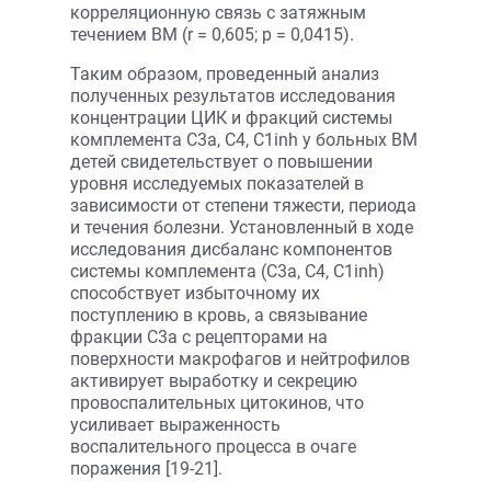
корреляционную связь с затяжным
течением ВМ (r = 0,605; p = 0,0415).
Таким образом, проведенный анализ
полученных результатов исследования
концентрации ЦИК и фракций системы
комплемента С3а, С4, С1inh у больных ВМ
детей свидетельствует о повышении
уровня исследуемых показателей в
зависимости от степени тяжести, периода
и течения болезни. Установленный в ходе
исследования дисбаланс компонентов
системы комплемента (С3а, С4, С1inh)
способствует избыточному их
поступлению в кровь, а связывание
фракции С3а с рецепторами на
поверхности макрофагов и нейтрофилов
активирует выработку и секрецию
провоспалительных цитокинов, что
усиливает выраженность
воспалительного процесса в очаге
поражения [19-21].