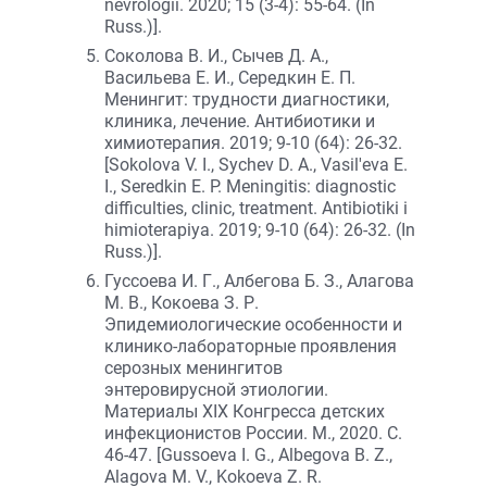
nevrologii. 2020; 15 (3-4): 55-64. (In
Russ.)].
Соколова В. И., Сычев Д. А.,
Васильева Е. И., Середкин Е. П.
Менингит: трудности диагностики,
клиника, лечение. Антибиотики и
химиотерапия. 2019; 9-10 (64): 26-32.
[Sokolova V. I., Sychev D. A., Vasil'eva E.
I., Seredkin E. P. Meningitis: diagnostic
difficulties, clinic, treatment. Antibiotiki i
himioterapiya. 2019; 9-10 (64): 26-32. (In
Russ.)].
Гуссоева И. Г., Албегова Б. З., Алагова
М. В., Кокоева З. Р.
Эпидемиологические особенности и
клинико-лабораторные проявления
серозных менингитов
энтеровирусной этиологии.
Материалы XIX Конгресса детских
инфекционистов России. М., 2020. С.
46-47. [Gussoeva I. G., Albegova B. Z.,
Alagova M. V., Kokoeva Z. R.