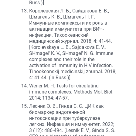
Russ.)]
Королевская Л. Б., Сайдакова Е. В.,
Шмагель К. В., Шмагель Н. Г.
Иммунные комплексы и их роль в
активации иммунитета при ВИЧ-
инфекции. Тихоокеанский
медицинский журнал. 2018; 4: 41-44.
[Korolevskaya L. B., Sajdakova E. V.,
SHmagel' K. V., SHmagel' N. G. Immune
complexes and their role in the
activation of immunity in HIV infection.
Tihookeanskij medicinskij zhurnal. 2018;
4: 41-44. (In Russ.)].
Wener M. H. Tests for circulating
immune complexes. Methods Mol. Biol.
2014; 1134: 47-57.
Лесник Э. В., Гинда С. С. ЦИК как
биомаркер эндогеннной
интоксикации при туберкулезе
легких. Инфекция и иммунитет. 2022;
3 (12): 486-494. [Lesnik E. V., Ginda S. S.