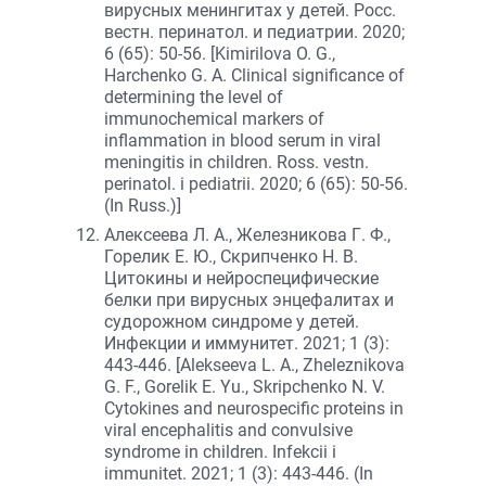
вирусных менингитах у детей. Росс.
вестн. перинатол. и педиатрии. 2020;
6 (65): 50-56. [Kimirilova O. G.,
Harchenko G. A. Clinical significance of
determining the level of
immunochemical markers of
inflammation in blood serum in viral
meningitis in children. Ross. vestn.
perinatol. i pediatrii. 2020; 6 (65): 50-56.
(In Russ.)]
Алексеева Л. А., Железникова Г. Ф.,
Горелик Е. Ю., Скрипченко Н. В.
Цитокины и нейроспецифические
белки при вирусных энцефалитах и
судорожном синдроме у детей.
Инфекции и иммунитет. 2021; 1 (3):
443-446. [Alekseeva L. A., Zheleznikova
G. F., Gorelik E. Yu., Skripchenko N. V.
Cytokines and neurospecific proteins in
viral encephalitis and convulsive
syndrome in children. Infekcii i
immunitet. 2021; 1 (3): 443-446. (In