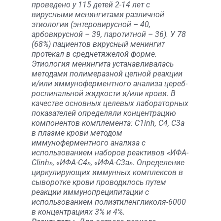
проведено у 115 детей 2-14 лет с
вирусными менингитами различной
этиологии (энтеровирусной – 40,
арбовирусной – 39, паротитной – 36). У 78
(68%) пациентов вирусный менингит
протекал в среднетяжелой форме.
Этиология менингита устанавливалась
методами полимеразной цепной реакции
и/или иммуноферментного анализа цереб-
роспинальной жидкости и/или крови. В
качестве основных целевых лабораторных
показателей определяли концентрацию
компонентов комплемента: C1inh, C4, C3a
в плазме крови методом
иммуноферментного анализа с
использованием наборов реактивов «ИФА-
Clinh», «ИФА-С4», «ИФА-С3а». Определение
циркулирующих иммунных комплексов в
сыворотке крови проводилось путем
реакции иммунопреципитации с
использованием полиэтиленгликоля-6000
в концентрациях 3% и 4%.