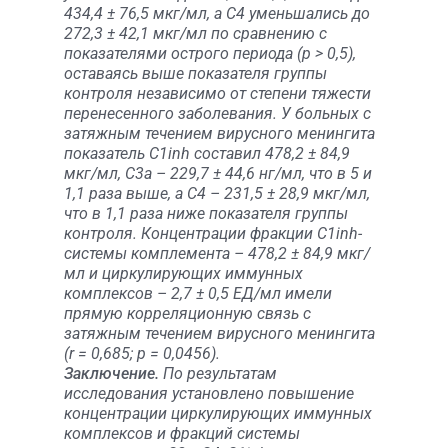
434,4 ± 76,5 мкг/мл, а С4 уменьшались до
272,3 ± 42,1 мкг/мл по сравнению с
показателями острого периода (р > 0,5),
оставаясь выше показателя группы
контроля независимо от степени тяжести
перенесенного заболевания. У больных с
затяжным течением вирусного менингита
показатель С1inh составил 478,2 ± 84,9
мкг/мл, С3а – 229,7 ± 44,6 нг/мл, что в 5 и
1,1 раза выше, а С4 – 231,5 ± 28,9 мкг/мл,
что в 1,1 раза ниже показателя группы
контроля. Концентрации фракции С1inh-
системы комплемента – 478,2 ± 84,9 мкг/
мл и циркулирующих иммунных
комплексов – 2,7 ± 0,5 ЕД/мл имели
прямую корреляционную связь с
затяжным течением вирусного менингита
(r = 0,685; p = 0,0456).
Заключение.
По результатам
исследования установлено повышение
концентрации циркулирующих иммунных
комплексов и фракций системы