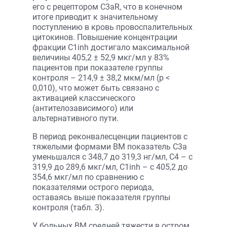
его с рецептором С3аR, что в конечном
итоге приводит к значительному
поступлению в кровь провоспалительных
цитокинов. Повышение концентрации
фракции С1inh достигало максимальной
величины 405,2 ± 52,9 мкг/мл у 83%
пациентов при показателе группы
контроля – 214,9 ± 38,2 мкм/мл (р <
0,010), что может быть связано с
активацией классического
(антителозависимого) или
альтернативного пути.
В период реконвалесценции пациентов с
тяжелыми формами ВМ показатель С3а
уменьшался с 348,7 до 319,3 нг/мл, С4 – с
319,9 до 289,6 мкг/мл, С1inh – с 405,2 до
354,6 мкг/мл по сравнению с
показателями острого периода,
оставаясь выше показателя группы
контроля (табл. 3).
У больных ВМ средней тяжести в остром