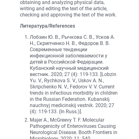
obtaining and analyzing physical data,
writing and editing the text of the article,
checking and approving the text of the work.
Литература/References
Лобзин Ю. В., Рычкова С. В., Усков А.
Н., Скрипченко Н. В., Федоров В. В.
Современные тенденции
инфекционной заболеваемости у
детей в Российской Федерации.
Кубанский научный медицинский
вестник. 2020; 27 (4): 119-133. [Lobzin
Yu. V., Rychkova S. V., Uskov A. N.,
Skripchenko N. V., Fedorov V. V. Current
trends in infectious morbidity in children
in the Russian Federation. Kubanskij
nauchnyj medicinskij vestnik. 2020; 27
(4): 119-133. (In Russ.)].
Majer A., McGreevy T. F. Molecular
Pathogenicity of Enteroviruses Causing
Neurological Disease. Booth Frontiers in
Microbiology. 2020; 11: 540.