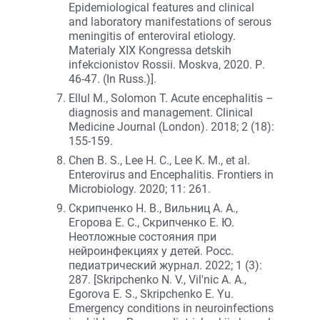
Epidemiological features and clinical
and laboratory manifestations of serous
meningitis of enteroviral etiology.
Materialy XIX Kongressa detskih
infekcionistov Rossii. Moskva, 2020. Р.
46-47. (In Russ.)].
Ellul M., Solomon T. Acute encephalitis –
diagnosis and management. Clinical
Medicine Journal (London). 2018; 2 (18):
155-159.
Chen B. S., Lee H. C., Lee K. M., et al.
Enterovirus and Encephalitis. Frontiers in
Microbiology. 2020; 11: 261.
Скрипченко Н. В., Вильниц А. А.,
Егорова Е. С., Скрипченко Е. Ю.
Неотложные состояния при
нейроинфекциях у детей. Росс.
педиатрический журнал. 2022; 1 (3):
287. [Skripchenko N. V., Vil'nic A. A.,
Egorova E. S., Skripchenko E. Yu.
Emergency conditions in neuroinfections