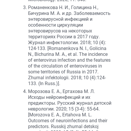
Романенкова Н. И., Голицина Н.,
Бичурина М. А. и др. Заболеваемость
энтеровирусной инфекцией и
особенности циркуляции
энтеровирусов на некоторых
территориях России в 2017 году.
Журнал инфектологии. 2018; 10 (4):
124-133. [Romanenkova N. I., Golicina
N., Bichurina M. A., et al. The incidence
of enterovirus infection and the features
of the circulation of enteroviruses in
some territories of Russia in 2017.
Zhurnal infektologii. 2018; 10 (4):124-
133. (In Russ.)].
Морозова Е. А., Ертахова М. Л.
Исходы нейроинфекций и их
предикторы. Русский журнал детской
неврологии. 2020; 15 (3-4): 55-64.
[Morozova E. A., Ertahova M. L.
Outcomes of neuroinfections and their
predictors. Russkij zhurnal detskoj