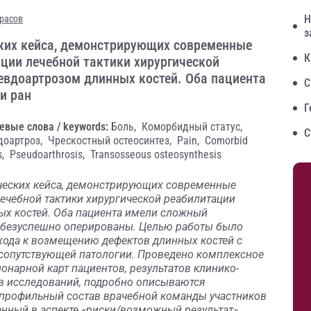
Н
красов
з
ских кейса, демонстрирующих современные
К
ции лечебной тактики хирургической
евдоартрозом длинных костей. Оба пациента
С
и ран
Г
евые слова / keywords:
Боль,
Коморбидный статус,
С
доартроз,
Чрескостный остеосинтез,
Pain,
Comorbid
s,
Pseudoarthrosis,
Transosseous osteosynthesis
ческих кейса, демонстрирующих современные
ечебной тактики хирургической реабилитации
ых костей. Оба пациента имели сложный
о безуспешно оперированы. Целью работы было
ода к возмещению дефектов длинных костей с
 сопутствующей патологии. Проведено комплексное
онарной карт пациентов, результатов клинико-
в исследований, подробно описываются
профильный состав врачебной команды участников
нный в аспекте «риски/возможный результат»