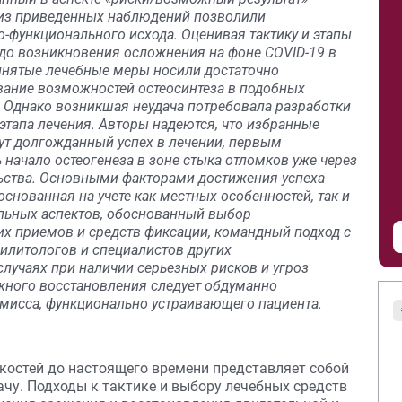
 из приведенных наблюдений позволили
-функционального исхода. Оценивая тактику и этапы
о до возникновения осложнения на фоне СOVID-19 в
инятые лечебные меры носили достаточно
ование возможностей остеосинтеза в подобных
. Однако возникшая неудача потребовала разработки
этапа лечения. Авторы надеются, что избранные
сут долгожданный успех в лечении, первым
начало остеогенеза в зоне стыка отломков уже через
ьства. Основными факторами достижения успеха
снованная на учете как местных особенностей, так и
льных аспектов, обоснованный выбор
их приемов и средств фиксации, командный подход с
билитологов и специалистов других
лучаях при наличии серьезных рисков и угроз
ного восстановления следует обдуманно
омисса, функционально устраивающего пациента.
костей до настоящего времени представляет собой
у. Подходы к тактике и выбору лечебных средств