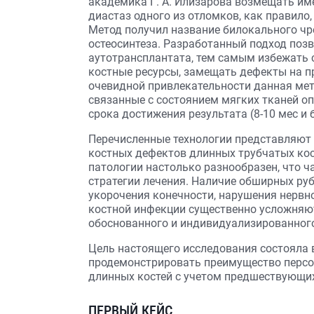
академика Г. А. Илизарова возмещать им
диастаз одного из отломков, как правило,
Метод получил название билокального ч
остеосинтеза. Разработанный подход позв
аутотрансплантата, тем самым избежать с
костные ресурсы, замещать дефекты на пр
очевидной привлекательности данная мет
связанные с состоянием мягких тканей оп
срока достижения результата (8-10 мес и бо
Перечисленные технологии представляют
костных дефектов длинных трубчатых кост
патологии настолько разнообразен, что ч
стратегии лечения. Наличие обширных ру
укорочения конечности, нарушения нервно
костной инфекции существенно усложняют
обоснованного и индивидуализированного
Цель настоящего исследования состояла в
продемонстрировать преимущество перс
длинных костей с учетом предшествующих
ПЕРВЫЙ КЕЙС