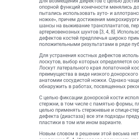
для возмещения дефектов с целью достиж
опорной функций конечности менялись до
пытались использовать ауто- и аллотран
ножке», причем достижения микрохирурги
шансы на выживание трансплантатов, пе
артериовенозных шунтов [3, 4, 8]. Исполь
дефектов костей предплечья широко прим
положительными результатами в ряде публ
Для устранения костных дефектов исполь
лоскутов, выбор которых определяется о
Лоскут латерального края лопаточной кос
преимущества в виде низкого донорского
анатомии сосудистой ножки. Однако чаще
обнаружить в работах, посвященных рекон
С целью фиксации донорской кости испол
стержни, в том числе с памятью формы, пла
целью применять стержневые и спице-ст
дефекта (диастаза) все эти подходы пре
пластики в том или ином варианте.
Новым словом в решении этой весьма не