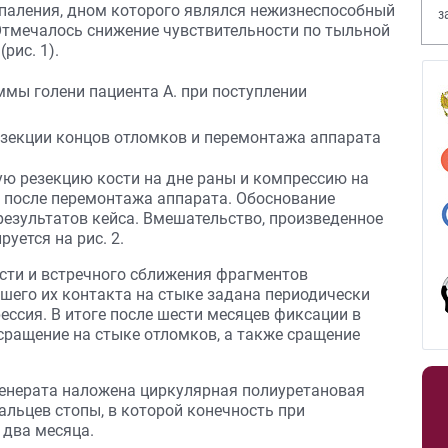
спаления, дном которого являлся нежизнеспособный
з
Отмечалось снижение чувствительности по тыльной
В
рис. 1).
ю резекцию кости на дне раны и компрессию на
й после перемонтажа аппарата. Обоснование
результатов кейса. Вмешательство, произведенное
руется на рис. 2.
сти и встречного сближения фрагментов
шего их контакта на стыке задана периодически
ссия. В итоге после шести месяцев фиксации в
сращение на стыке отломков, а также сращение
генерата наложена циркулярная полиуретановая
альцев стопы, в которой конечность при
 два месяца.