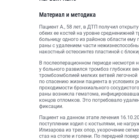
Материал и методика
Пациент А., 58 лет, в ДТП получил откры
обеих ее костей на уровне средненижней 
больницу одного из районов области ему
раны с удалением части нежизнеспособны
накостный остеосинтез пластиной с блок
В послеоперационном периоде несмотря 
у больного развился тромбоз глубоких в
тромбоэмболией мелких ветвей легочной 
по спасению жизни пациента в условиях 
проходимости бронхиального сосудистого 
раны возникла гематома, инфицировавша
концов отломков. Это потребовало удале
фиксации.
Пациент на данном этапе лечения 16.10.2
поступлении ходил с костылями, не нагру
Илизарова из трех опор, укорочение сегм
стаз на стопе и голени. По передней пове