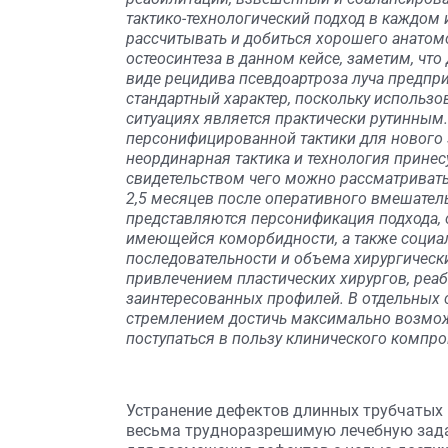
тактико-технологический подход в каждом
рассчитывать и добиться хорошего анатомо
остеосинтеза в данном кейсе, заметим, чт
виде рецидива псевдоартроза луча предпр
стандартный характер, поскольку использ
ситуациях является практически рутинным
персонифицированной тактики для нового 
неординарная тактика и технология прине
свидетельством чего можно рассматривать 
2,5 месяцев после оперативного вмешател
представляются персонификация подхода, о
имеющейся коморбидности, а также социа
последовательности и объема хирургическ
привлечением пластических хирургов, реа
заинтересованных профилей. В отдельных с
стремлением достичь максимально возмож
поступаться в пользу клинического компр
Устранение дефектов длинных трубчатых 
весьма трудноразрешимую лечебную задач