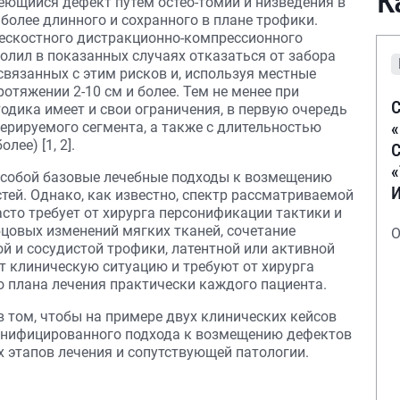
К
еющийся дефект путем остео-томии и низведения в
 более длинного и сохранного в плане трофики.
рескостного дистракционно-компрессионного
олил в показанных случаях отказаться от забора
вязанных с этим рисков и, используя местные
отяжении 2-10 см и более. Тем не менее при
С
одика имеет и свои ограничения, в первую очередь
ерируемого сегмента, а также с длительностью
лее) [1, 2].
С
 собой базовые лечебные подходы к возмещению
ей. Однако, как известно, спектр рассматриваемой
асто требует от хирурга персонификации тактики и
бцовых изменений мягких тканей, сочетание
О
й и сосудистой трофики, латентной или активной
 клиническую ситуацию и требуют от хирурга
 плана лечения практически каждого пациента.
 том, чтобы на примере двух клинических кейсов
онифицированного подхода к возмещению дефектов
 этапов лечения и сопутствующей патологии.