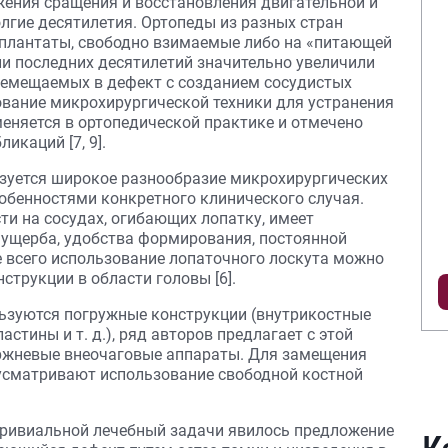
ения сращения и восстановления двигательной и
лгие десятилетия. Ортопеды из разных стран
сплантаты, свободно взимаемые либо на «питающей
и последних десятилетий значительно увеличили
ремещаемых в дефект с созданием сосудистых
зование микрохирургической техники для устранения
еняется в ортопедической практике и отмечено
икаций [7, 9].
зуется широкое разнообразие микрохирургических
собенностями конкретного клинического случая.
ти на сосудах, огибающих лопатку, имеет
 ущерба, удобства формирования, постоянной
 всего использование лопаточного лоскута можно
струкции в области головы [6].
ьзуются погружные конструкции (внутрикостные
стины и т. д.), ряд авторов предлагает с этой
ержневые внеочаговые аппараты. Для замещения
дусматривают использование свободной костной
тривиальной лечебный задачи явилось предложение