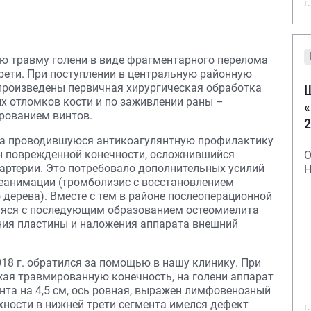
г
тую травму голени в виде фрагментарного перелома
трети. При поступлении в центральную районную
 произведены первичная хирургическая обработка
Ш
х отломков кости и по заживлении раны –
«
ированием винтов.
2
на проводившуюся антикоагулянтную профилактику
ен поврежденной конечности, осложнившийся
О
артерии. Это потребовало дополнительных усилий
Н
реанимации (тромболизис с восстановлением
дерева). Вместе с тем в районе послеоперационной
яся с последующим образованием остеомиелита
ния пластины и наложения аппарата внешний
018 г. обратился за помощью в нашу клинику. При
жая травмированную конечность, на голени аппарат
ента на 4,5 см, ось ровная, выражен лимфовенозный
рхности в нижней трети сегмента имелся дефект
г