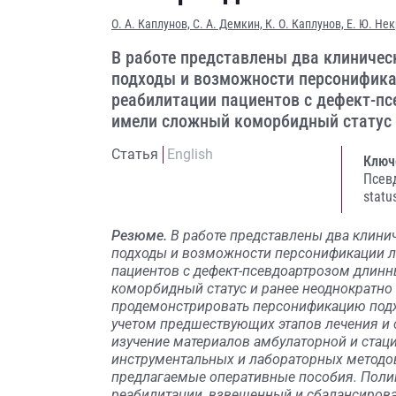
О. А. Каплунов,
С. А. Демкин,
К. О. Каплунов,
Е. Ю. Не
В работе представлены два клиниче
подходы и возможности персонифика
реабилитации пациентов с дефект-пс
имели сложный коморбидный статус 
Статья
English
Ключ
Псев
statu
Резюме.
В работе представлены два клини
подходы и возможности персонификации л
пациентов с дефект-псевдоартрозом длинн
коморбидный статус и ранее неоднократн
продемонстрировать персонификацию подх
учетом предшествующих этапов лечения и
изучение материалов амбулаторной и стаци
инструментальных и лабораторных методо
предлагаемые оперативные пособия. Поли
реабилитации, взвешенный и сбалансирова