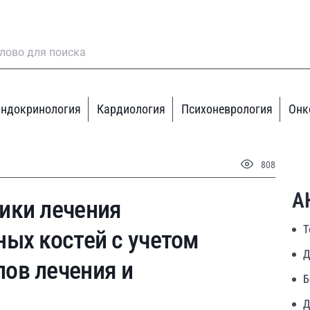
ндокринология
Кардиология
Психоневрология
Онк
808
А
ики лечения
Т
ых костей с учетом
Д
ов лечения и
Б
Д