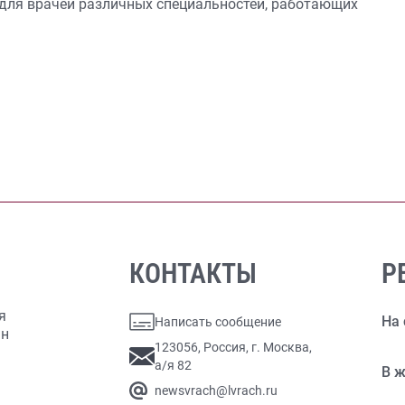
для врачей различных специальностей, работающих
КОНТАКТЫ
Р
я
На 
Написать сообщение
ан
123056, Россия, г. Москва,
а/я 82
В ж
newsvrach@lvrach.ru