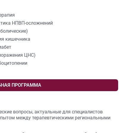
ерапия
ктика НПВП-осложнений
аболические)
ия кишечника
иабет
 поражения ЦНС)
боцитопении
БНАЯ ПРОГРАММА
ские вопросы, актуальные для специалистов
 опытом между терапевтическими региональными