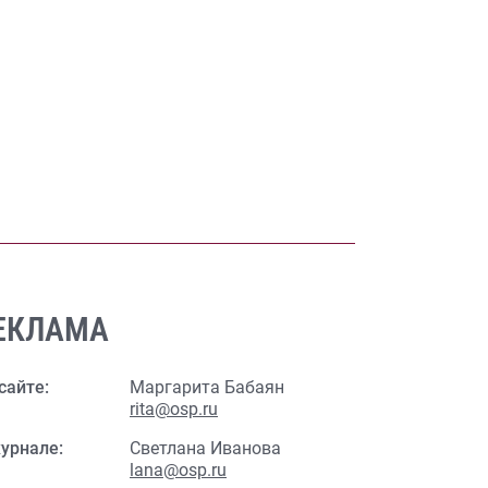
ЕКЛАМА
сайте:
Маргарита Бабаян
rita@osp.ru
урнале:
Светлана Иванова
lana@osp.ru