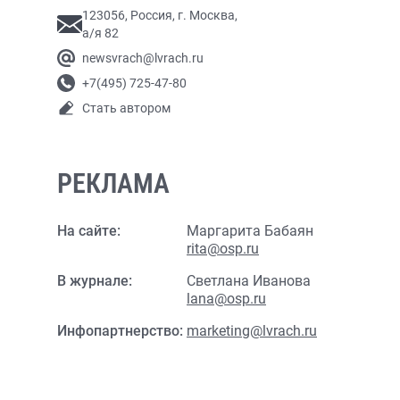
123056, Россия, г. Москва,
а/я 82
newsvrach@lvrach.ru
+7(495) 725-47-80
Стать автором
РЕКЛАМА
На сайте:
Маргарита Бабаян
rita@osp.ru
В журнале:
Светлана Иванова
lana@osp.ru
Инфопартнерство:
marketing@lvrach.ru