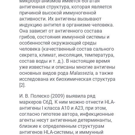
микроорганизмов имеется богатая
антигенная структура, которая является
причиной высокой иммуногенной
активности. Их антигены вызывают
индукцию антител в организме человека.
Она зависит от антигенного состава
грибов, состояния иммунной системы и
особенностей окружающей среды
человека (качественный состав сального
секрета, климат, инсоляция, температура,
состав воды и т. д.). В настоящее время
уже известны и описаны многие антигены
основных видов рода
Malassezia
, а также
исследована их биохимическая структура
[2].
И. В. Полеско (2009) выявила ряд
маркеров СбД. К ним можно отнести HLA-
антигены I класса А10 и А23, при этом,
согласно гипотезе автора, инфекционные
агенты несут антигенные детерминанты,
близкие к определенным структурам
антигенов HLA-системы, и иммунный