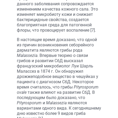
данного заболевания сопровождается
изменением качества кожного сала. Это
изменяет микробиоту кожи и снижает
бактерицидные свойства, создается
благоприятная среда для патогенной
флоры, что провоцирует воспаление [7].
В настоящее время доказано, что одной
из причин возникновения себорейного
дерматита являются грибы рода
Malassezia
. Впервые теорию о связи
грибов и развитии СбД высказал
французский микробиолог Луи Шарль
Малассез в 1874 г. Он обнаружил
дрожжеподобное вещество в чешуйках у
пациента с диагнозом СбД. Некоторое
время считалось, что грибы
Pityrosporum
ovale
также влияют на развитие СбД. В
последующем было доказано, что
Pityrosporum
и
Malassezia
являются
вариантами одного вида. К сегодняшнему
дню известно более 9 видов гриба