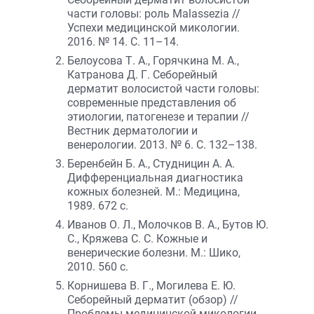
части головы: роль Malassezia //
Успехи медицинской микологии.
2016. № 14. С. 11–14.
Белоусова Т. А., Горячкина М. А.,
Катранова Д. Г. Себорейный
дерматит волосистой части головы:
современные представления об
этиологии, патогенезе и терапии //
Вестник дерматологии и
венерологии. 2013. № 6. С. 132–138.
Беренбейн Б. А., Студницин А. А.
Дифференциальная диагностика
кожных болезней. М.: Медицина,
1989. 672 с.
Иванов О. Л., Молочков В. А., Бутов Ю.
С., Кряжева С. С. Кожные и
венерические болезни. М.: Шико,
2010. 560 с.
Корнишева В. Г., Могилева Е. Ю.
Себорейный дерматит (обзор) //
Проблемы медицинской микологии.