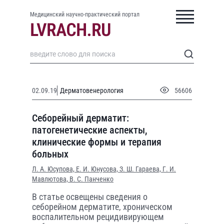
Медицинский научно-практический портал
02.09.19
Дерматовенерология
56606
Себорейный дерматит:
патогенетические аспекты,
клинические формы и терапия
больных
Л. А. Юсупова,
Е. И. Юнусова,
З. Ш. Гараева,
Г. И.
Мавлютова,
В. С. Панченко
В статье освещены сведения о
себорейном дерматите, хроническом
воспалительном рецидивирующем