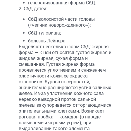
генерализованная форма СбД.
2. СбД детей:
СбД волосистой части головы
(«чепчик новорожденного»);
СбД туловища;
болезнь Лейнера.
Выделяют несколько форм СбД: жирная
форма — к ней относятся густая жирная и
жидкая жирная, сухая форма и
смешанная. Густая жирная форма
проявляется уплотнением и снижением
эластичности кожи, ее окраска
становится буровато-сероватой,
значительно расширяются устья сальных
желез. Из-за уплотнения кожного сала
нередко выводной проток сальной
железы закупоривается отторгающимися
эпителиальными клетками. Возникает
роговая пробка — комедон (в народе
называемый черным угрем), при
выдавливании такого элемента