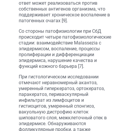
ответ может реализоваться против
собственных антигенов организма, что
поддерживает хроническое воспаление в
патогенных очагах [9].
Со стороны патофизиологии при СбД
происходит четыре патофизиологические
стадии: взаимодействие Malassezia с
эпидермисом, воспаление, процессы
пролиферации и дифференциации
эпидермиса, нарушение качества и
функций кожного барьера [7].
При гистологическом исследовании
отмечают неравномерный акантоз,
умеренный гиперкератоз, ортокератоз,
паракератоз, периваскулярный
инфильтрат из лимфоцитов и
гистиоцитов, умеренный спонгиоз,
вакуольную дистрофию клеток
шиповатого слоя, межклеточный отек в
эпидермисе. Обнаруживаются
фолликулярные пробки, а также