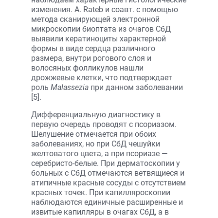
изменения. A. Rateb и соавт. с помощью
метода сканирующей электронной
микроскопии биоптата из очагов СбД
выявили кератиноциты характерной
формы в виде сердца различного
размера, внутри рогового слоя и
волосяных фолликулов нашли
дрожжевые клетки, что подтверждает
роль
Malassezia
при данном заболевании
[5].
Дифференциальную диагностику в
первую очередь проводят с псориазом.
Шелушение отмечается при обоих
заболеваниях, но при СбД чешуйки
желтоватого цвета, а при псориазе —
серебристо-белые. При дерматоскопии у
больных с СбД отмечаются ветвящиеся и
атипичные красные сосуды с отсутствием
красных точек. При капилляроскопии
наблюдаются единичные расширенные и
извитые капилляры в очагах СбД, а в