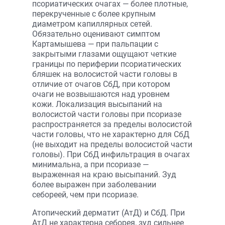
псориатических очагах — более плотные,
перекрученные с более крупным
диаметром капиллярных сетей.
Обязательно оценивают симптом
Картамышева — при пальпации с
закрытыми глазами ощущают четкие
границы по периферии псориатических
бляшек на волосистой части головы в
отличие от очагов СбД, при котором
очаги не возвышаются над уровнем
кожи. Локализация высыпаний на
волосистой части головы при псориазе
распространяется за пределы волосистой
части головы, что не характерно для СбД
(не выходит на пределы волосистой части
головы). При СбД инфильтрация в очагах
минимальна, а при псориазе —
выраженная на краю высыпаний. Зуд
более выражен при заболевании
себореей, чем при псориазе.
Атопический дерматит (АтД) и СбД. При
АтД не характерна себорея, зуд сильнее