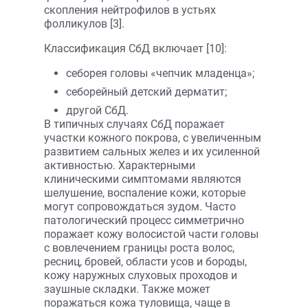
скопления нейтрофилов в устьях
фолликулов [3].
Классификация СбД включает [10]:
себорея головы «чепчик младенца»;
себорейный детский дерматит;
другой СбД.
В типичных случаях СбД поражает
участки кожного покрова, с увеличенным
развитием сальных желез и их усиленной
активностью. Характерными
клиническими симптомами являются
шелушение, воспаление кожи, которые
могут сопровождаться зудом. Часто
патологический процесс симметрично
поражает кожу волосистой части головы
с вовлечением границы роста волос,
ресниц, бровей, области усов и бороды,
кожу наружных слуховых проходов и
заушные складки. Также может
поражаться кожа туловища, чаще в