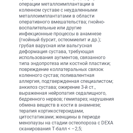
операции металлоимплантации в
коленном суставе с неудаленными
металлоимплантатами в области
оперативного вмешательства; гнойно-
воспалительные или другие
инфекционные процессы в анамнезе
(гнойный бурсит, остеомиелит и др.);
грубая варусная или вальгусная
деформация сустава, требующая
использования аугментов, связанного
типа эндопротеза или костной пластики;
повреждение коллатеральных связок
коленного сустав; поливалентная
аллергия, подтвержденная специалистом;
анкилоз сустава; ожирение 3-й ст.,
выраженная нейропатия седалищного,
бедренного нервов; гемипарез; нарушения
обмена веществ в кости в анамнезе;
терапия кортикостероидами,
цитостатиками; женщины в периоде
менопаузы на стадии остеопороза с DEXA
сканирования Т-балл < –2,5;