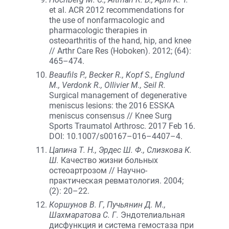
et al. ACR 2012 recommendations for
the use of nonfarmacologic and
pharmacologic therapies in
osteoarthritis of the hand, hip, and knee
// Arthr Care Res (Hoboken). 2012; (64):
465–474.
Beaufils P., Becker R., Kopf S., Englund
M., Verdonk R., Ollivier M., Seil R.
Surgical management of degenerative
meniscus lesions: the 2016 ESSKA
meniscus consensus // Knee Surg
Sports Traumatol Arthrosc. 2017 Feb 16.
DOI: 10.1007/s00167–016–4407–4.
Цапина Т. Н., Эрдес Ш. Ф., Слизкова К.
Ш.
Качество жизни больных
остеоартрозом // Научно-
практическая ревматология. 2004;
(2): 20–22.
Коршунов В. Г, Пучьянин Д. М.,
Шахмаратова С. Г.
Эндотелиальная
дисфункция и система гемостаза при