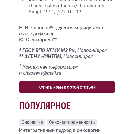
clinical osteoarthritis // J Rheumatol
Suppl. 1991; (27): 10–12.
, 1
Н. Н. Чапаева*
,
доктор медицинских
наук, профессор
Ю. С. Бахарева**
* ГБОУ ВПО НГМУ МЗ РФ,
Новосибирск
** ФГБНУ НИИТПМ,
Новосибирск
1
Контактная информация:
n.chapaeva@mail.ru
Купить номер с этой статьей
ПОПУЛЯРНОЕ
Онкология
Онконастороженность
Интегративный подход в онкологии