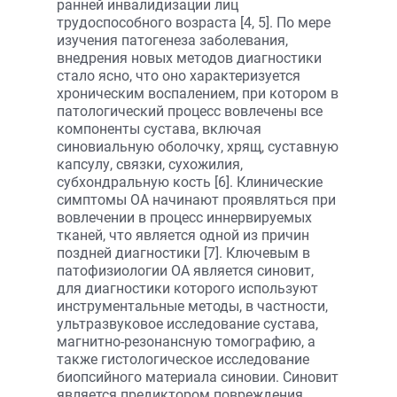
ранней инвалидизации лиц
трудоспособного возраста [4, 5]. По мере
изучения патогенеза заболевания,
внедрения новых методов диагностики
стало ясно, что оно характеризуется
хроническим воспалением, при котором в
патологический процесс вовлечены все
компоненты сустава, включая
синовиальную оболочку, хрящ, суставную
капсулу, связки, сухожилия,
субхондральную кость [6]. Клинические
симптомы ОА начинают проявляться при
вовлечении в процесс иннервируемых
тканей, что является одной из причин
поздней диагностики [7]. Ключевым в
патофизиологии ОА является синовит,
для диагностики которого используют
инструментальные методы, в частности,
ультразвуковое исследование сустава,
магнитно-резонансную томографию, а
также гистологическое исследование
биопсийного материала синовии. Синовит
является предиктором повреждения