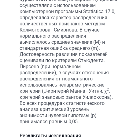
осуществляли с использованием
компьютерной программы Statistica 17.0,
определялся характер распределения
количественных признаков методом
Колмогорова–Смирнова. В случае
нормального распределения
вычислялось среднее значение (М) и
стандартная ошибка среднего (m).
Достоверность различия показателей
оценивали по критериям Стьюдента,
Пирсона (при нормальном
распределении), в случаях отклонения
распределения от нормального
использовались непараметрические
2
критерии (U-критерий Манна–Уитни, χ
,
критерий знаковых рангов Уилкоксона).
Во всех процедурах статистического
анализа критический уровень
значимости нулевой гипотезы (p)
принимался равным 0,05.
Результаты исследования