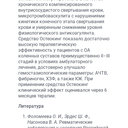
хронического компенсированного
внутрисосудистого свертывания крови,
микротромбоваскулита с нарушениями
кинетики конечного этапа свертывания
крови и умеренным снижением уровня
физиологического антикоагулянта.
Средство Остеокинг показало достаточно
высокую терапевтическую
эффективность у пациентов с ОА
коленных суставов преимущественно II–III
стадий в условиях амбулаторного
лечения, достоверно улучшало
гемостазиологические параметры: АЧТВ,
фибриноген, ХЗФ, а также КЖ. При
применении средства Остеокинг
клинический эффект оценивался через 6
месяцев терапии.
Литература
Фоломеева О. И., Эрдес Ш. Ф.,
Насонова В. А.
Ревматические
заболевания у населения Российской