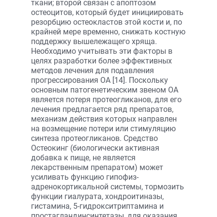
ткани; второй связан с апоптозом
остеоцитов, который будет инициировать
резорбцию остеокластов этой кости и, по
крайней мере временно, снижать костную
поддержку вышележащего хряща.
Необходимо учитывать эти факторы в
целях разработки более эффективных
методов лечения для подавления
прогрессирования ОА [14]. Поскольку
основным патогенетическим звеном ОА
является потеря протеогликанов, для его
лечения предлагается ряд препаратов,
механизм действия которых направлен
на возмещение потери или стимуляцию
синтеза протеогликанов. Средство
Остеокинг (биологически активная
добавка к пище, не является
лекарственным препаратом) может
усиливать функцию гипофиз-
адренокортикальной системы, тормозить
функции гиалурата, хондроитиназы,
гистамина, 5-гидрокситриптамина и
простагландинсинтетазы, для оказания