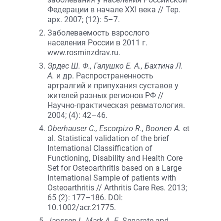
Федерации в начале XXI века // Тер.
арх. 2007; (12): 5–7.
Заболеваемость взрослого
населения России в 2011 г.
www.rosminzdrav.ru
.
Эрдес Ш. Ф., Галушко Е. А., Бахтина Л.
А.
и др. Распространенность
артралгий и припухания суставов у
жителей разных регионов РФ //
Научно-практическая ревматология.
2004; (4): 42–46.
Oberhauser C., Escorpizo R., Boonen A.
et
al. Statistical validation of the brief
International Classiffication of
Functioning, Disability and Health Core
Set for Osteoarthritis based on a Large
International Sample of patients with
Osteoarthritis // Arthritis Care Res. 2013;
65 (2): 177–186. DOI:
10.1002/acr.21775.
Janssen I., Mark A. E.
Separate and