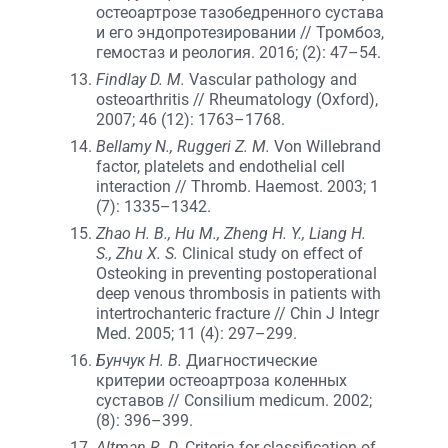
остеоартрозе тазобедренного сустава
и его эндопротезировании // Тромбоз,
гемостаз и реология. 2016; (2): 47–54.
Findlay D. M.
Vascular pathology and
osteoarthritis // Rheumatology (Oxford),
2007; 46 (12): 1763–1768.
Bellamy N., Ruggeri Z. M.
Von Willebrand
factor, platelets and endothelial cell
interaction // Thromb. Haemost. 2003; 1
(7): 1335–1342.
Zhao H. B., Hu M., Zheng H. Y., Liang H.
S., Zhu X. S.
Clinical study on effect of
Osteoking in preventing postoperational
deep venous thrombosis in patients with
intertrochanteric fracture // Chin J Integr
Med. 2005; 11 (4): 297–299.
Бунчук Н. В.
Диагностические
критерии остеоартроза коленных
суставов // Consilium medicum. 2002;
(8): 396–399.
Altman R. D.
Criteria for classification of