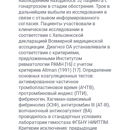
наблюдением находилось 52 пациента с
гонартрозом в стадии обострения. Трое в
дальнейшем выбыли из исследования в
связи с отзывом информированного
согласия. Пациенты участвовали в
клиническом исследовании в
соответствии с Хельсинкской
декларацией Всемирной медицинской
ассоциации. Диагноз ОА устанавливали в
соответствии с критериями,
предложенными Институтом
ревматологии РАМН [16] с учетом
критериев Altman (1991) [17]. Определение
основных коагуляционных тестов:
активированное частичное
тромбопластиновое время (АЧТВ),
протромбиновый индекс (ПТИ),
фибриноген, Хагеман-зависимый
фибринолиз (ХЗФ), антитромбин III (АТ-III),
волчаночный антикоагулянт (ВА)
проводилось в стандартных условиях
лаборатории гемостаза ФГБНУ НИИТПМ.
Критерии исключения: предыдущие