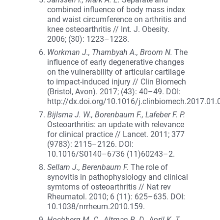
combined influence of body mass index
and waist circumference on arthritis and
knee osteoarthritis // Int. J. Obesity.
2006; (30): 1223–1228.
Workman J., Thambyah A., Broom N.
The
influence of early degenerative changes
on the vulnerability of articular cartilage
to impact-induced injury // Clin Biomech
(Bristol, Avon). 2017; (43): 40–49. DOI:
http://dx.doi.org/10.1016/j.clinbiomech.2017.01.
Bijlsma J. W., Borenbaum F., Lafeber F. P.
Osteoarthritis: an update with relevance
for clinical practice // Lancet. 2011; 377
(9783): 2115–2126. DOI:
10.1016/S0140–6736 (11)60243–2.
Sellam J., Berenbaum F.
The role of
synovitis in pathophysiology and clinical
symtoms of osteoarthritis // Nat rev
Rheumatol. 2010; 6 (11): 625–635. DOI:
10.1038/nrrheum.2010.159.
Hochberg M. C., Altman R. D., April K. T.