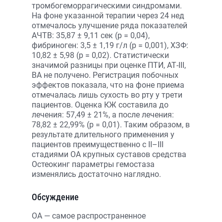
тромбогеморрагическими синдромами.
На фоне указанной терапии через 24 нед
отмечалось улучшение ряда показателей
АЧТВ: 35,87 ± 9,11 сек (р = 0,04),
фибриноген: 3,5 ± 1,19 г/л (р = 0,001), ХЗФ:
10,82 ± 5,98 (р = 0,02). Статистически
значимой разницы при оценке ПТИ, АТ-III,
ВА не получено. Регистрация побочных
эффектов показала, что на фоне приема
отмечалась лишь сухость во рту у трети
пациентов. Оценка КЖ составила до
лечения: 57,49 ± 21%, а после лечения:
78,82 ± 22,99% (p = 0,01). Таким образом, в
результате длительного применения у
пациентов преимущественно с II–III
стадиями ОА крупных суставов средства
Остеокинг параметры гемостаза
изменялись достаточно наглядно.
Обсуждение
ОА — самое распространенное