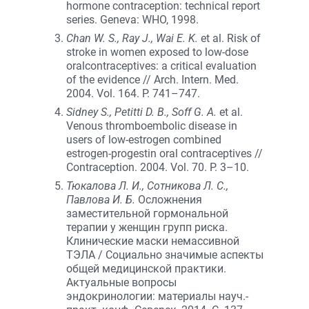
hormone contraception: technical report
series. Geneva: WHO, 1998.
Chan W. S., Ray J., Wai E. K.
et al. Risk of
stroke in women exposed to low-dose
oralcontraceptives: a critical evaluation
of the evidence // Arch. Intern. Med.
2004. Vol. 164. P. 741–747.
Sidney S., Petitti D. B., Soff G. A.
et al.
Venous thromboembolic disease in
users of low-estrogen combined
estrogen-progestin oral contraceptives //
Contraception. 2004. Vol. 70. P. 3–10.
Тюкалова Л. И., Сотникова Л. С.,
Павлова И. Б.
Осложнения
заместительной гормональной
терапии у женщин групп риска.
Клинические маски немассивной
ТЭЛА / Социально значимые аспекты
общей медицинской практики.
Актуальные вопросы
эндокринологии: материалы науч.-