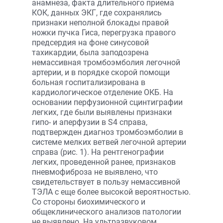
анамнеза, факта длительного приема
КОК, данных ЭКГ, где сохранялись
признаки неполной блокады правой
ножки пучка Гиса, перегрузка правого
предсердия на фоне синусовой
тахикардии, была заподозрена
немассивная тромбоэмболия легочной
артерии, и в порядке скорой помощи
больная госпитализирована в
кардиологическое отделение ОКБ. На
основании перфузионной сцинтиграфии
легких, где были выявлены признаки
гипо- и аперфузии в S4 справа,
подтвержден диагноз тромбоэмболии в
системе мелких ветвей легочной артерии
справа (рис. 1). На рентгенографии
легких, проведенной ранее, признаков
пневмофиброза не выявлено, что
свидетельствует в пользу немассивной
ТЭЛА с еще более высокой вероятностью.
Со стороны биохимического и
общеклинического анализов патологии
не выявлено. На ультразвуковом