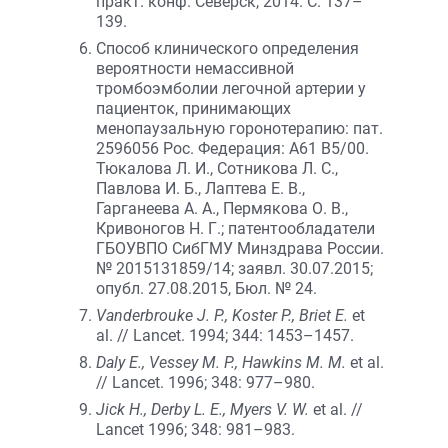
практ. конф. Северск, 2014. С. 137–
139.
Способ клинического определения
вероятности немассивной
тромбоэмболии легочной артерии у
пациенток, принимающих
менопаузальную горонотерапию: пат.
2596056 Рос. Федерация: A61 B5/00.
Тюкалова Л. И., Сотникова Л. С.,
Павлова И. Б., Лаптева Е. В.,
Гарганеева А. А., Пермякова О. В.,
Кривоногов Н. Г.; патентообладатели
ГБОУВПО СибГМУ Минздрава России.
№ 2015131859/14; заявл. 30.07.2015;
опубл. 27.08.2015, Бюл. № 24.
Vanderbrouke J. P., Koster P., Briet E.
et
al. // Lancet. 1994; 344: 1453–1457.
Daly E., Vessey M. P., Hawkins M. M.
et al.
// Lancet. 1996; 348: 977–980.
Jick H., Derby L. E., Myers V. W.
et al. //
Lancet 1996; 348: 981–983.