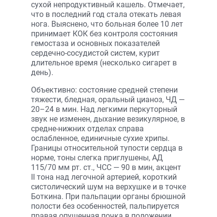
сухой непродуктивный кашель. Отмечает,
что в последний год стала отекать левая
нога. Выяснено, что больная более 10 лет
принимает КОК без контроля состояния
гемостаза и основных показателей
сердечно-сосудистой систем, курит
длительное время (несколько сигарет в
день).
Объективно: состояние средней степени
тяжести, бледная, оральный цианоз, ЧД —
20–24 в мин. Над легкими перкуторный
звук не изменен, дыхание везикулярное, в
средне-нижних отделах справа
ослабленное, единичные сухие хрипы.
Границы относительной тупости сердца в
норме, тоны слегка приглушены, АД
115/70 мм рт. ст., ЧСС — 90 в мин, акцент
II тона над легочной артерией, короткий
систолический шум на верхушке и в точке
Боткина. При пальпации органы брюшной
полости без особенностей, пальпируется
правая опущенная почка в положении