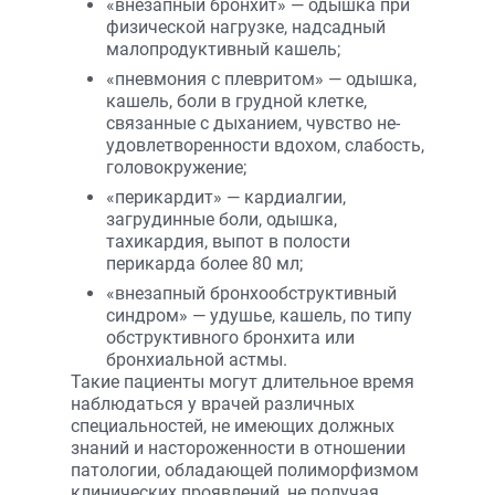
«внезапный бронхит» — одышка при
физической нагрузке, надсадный
малопродуктивный кашель;
«пневмония с плевритом» — одышка,
кашель, боли в грудной клетке,
связанные с дыханием, чувство не­
удовлетворенности вдохом, слабость,
головокружение;
«перикардит» — кардиалгии,
загрудинные боли, одышка,
тахикардия, выпот в полости
перикарда более 80 мл;
«внезапный бронхообструктивный
синдром» — удушье, кашель, по типу
обструктивного бронхита или
бронхиальной астмы.
Такие пациенты могут длительное время
наблюдаться у врачей различных
специальностей, не имеющих должных
знаний и настороженности в отношении
патологии, обладающей полиморфизмом
клинических проявлений, не получая