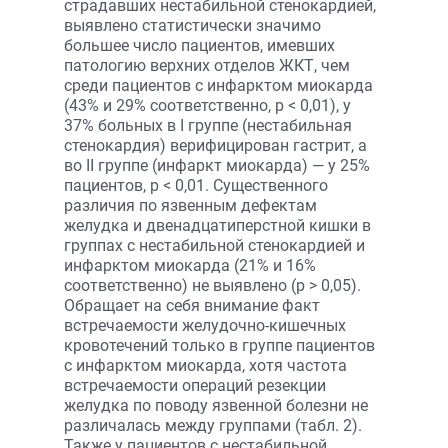
страдавших нестабильной стенокардией,
выявлено статистически значимо
большее число пациентов, имевших
патологию верхних отделов ЖКТ, чем
среди пациентов с инфарктом миокарда
(43% и 29% соответственно, p < 0,01), у
37% больных в I группе (нестабильная
стенокардия) верифицирован гастрит, а
во II группе (инфаркт миокарда) — у 25%
пациентов, p < 0,01. Существенного
различия по язвенным дефектам
желудка и двенадцатиперстной кишки в
группах с нестабильной стенокардией и
инфарктом миокарда (21% и 16%
соответственно) не выявлено (p > 0,05).
Обращает на себя внимание факт
встречаемости желудочно-кишечных
кровотечений только в группе пациентов
с инфарктом миокарда, хотя частота
встречаемости операций резекции
желудка по поводу язвенной болезни не
различалась между группами (табл. 2).
Также у пациентов с нестабильной