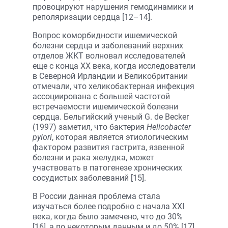
провоцируют нарушения гемодинамики и
реполяризации сердца [12–14].
Вопрос коморбидности ишемической
болезни сердца и заболеваний верхних
отделов ЖКТ волновал исследователей
еще с конца ХХ века, когда исследователи
в Северной Ирландии и Великобритании
отмечали, что хеликобактерная инфекция
ассоциирована с большей частотой
встречаемости ишемической болезни
сердца. Бельгийский ученый G. de Becker
(1997) заметил, что бактерия
Helicobacter
pylori
, которая является этиологическим
фактором развития гастрита, язвенной
болезни и рака желудка, может
участвовать в патогенезе хронических
сосудистых заболеваний [15].
В России данная проблема стала
изучаться более подробно с начала XXI
века, когда было замечено, что до 30%
[16], а по некоторым данным и до 50% [17]