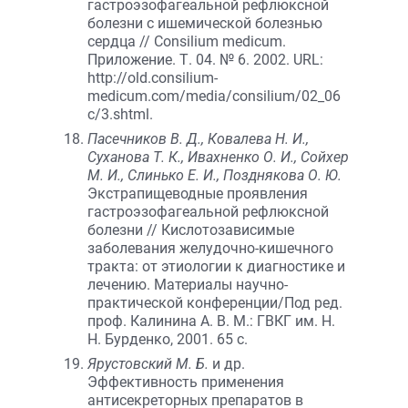
гастроэзофагеальной рефлюксной
болезни с ишемической болезнью
сердца // Consilium medicum.
Приложение. Т. 04. № 6. 2002. URL:
http://old.consilium-
medicum.com/media/consilium/02_06
c/3.shtml.
Пасечников В. Д., Ковалева Н. И.,
Суханова Т. К., Ивахненко О. И., Сойхер
М. И., Слинько Е. И., Позднякова О. Ю.
Экстрапищеводные проявления
гастроэзофагеальной рефлюксной
болезни // Кислотозависимые
заболевания желудочно-кишечного
тракта: от этиологии к диагностике и
лечению. Материалы научно-
практической конференции/Под ред.
проф. Калинина А. В. М.: ГВКГ им. Н.
Н. Бурденко, 2001. 65 с.
Ярустовский М. Б.
и др.
Эффективность применения
антисекреторных препаратов в