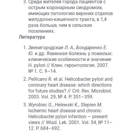
Среди жителей города пациентов с
острым коронарным синдромом,
имеющих патологию верхних отделов
желудочно-кишечного тракта, в 1,4
раза больше, чем в сельских
поселениях.
Литература
Звенигородская Л. А., Бондаренко Е.
Ю.
и др. Язвенная болезнь у пожилых:
клинические особенности и значение
Н. pylori // Клин. геронтология. 2007.
№ 1. С. 9–14.
Pellicano R.
et al. Helicobacter pylori and
coronary heart disease: which directions
for future studies? // Crit. Rev. Microbiol.
2003. Vol. 29, № 4. P. 351–359.
Wyrobiec G., Helewski K., Stepien M.
Ischemic heart disease and chronic
Helicobacter pylori infection — present
views // Wiad. Lek. 2001. Vol. 54, № 11–
12. P. 684–692.