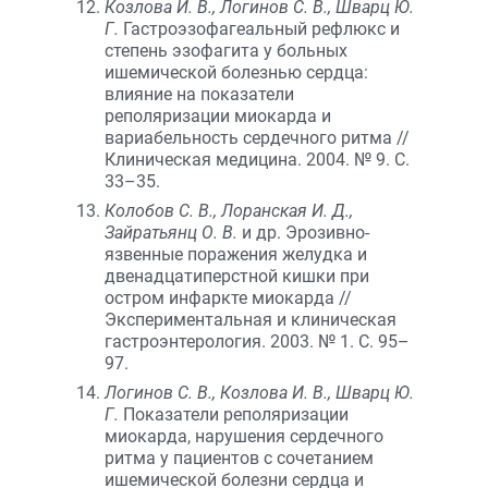
Козлова И. В., Логинов С. В., Шварц Ю.
Г.
Гастроэзофагеальный рефлюкс и
степень эзофагита у больных
ишемической болезнью сердца:
влияние на показатели
реполяризации миокарда и
вариабельность сердечного ритма //
Клиническая медицина. 2004. № 9. С.
33–35.
Колобов С. В., Лоранская И. Д.,
Зайратьянц О. В.
и др. Эрозивно-
язвенные поражения желудка и
двенадцатиперстной кишки при
остром инфаркте миокарда //
Экспериментальная и клиническая
гастроэнтерология. 2003. № 1. С. 95–
97.
Логинов С. В., Козлова И. В., Шварц Ю.
Г.
Показатели реполяризации
миокарда, нарушения сердечного
ритма у пациентов с сочетанием
ишемической болезни сердца и