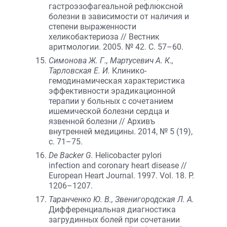
гастроэзофагеальной рефлюксной
болезни в зависимости от наличия и
степени выраженности
хеликобактериоза // Вестник
аритмологии. 2005. № 42. С. 57–60.
Симонова Ж. Г., Мартусевич А. К.,
Тарловская Е. И.
Клинико-
гемодинамическая характеристика
эффективности эрадикационной
терапии у больных с сочетанием
ишемической болезни сердца и
язвенной болезни // Архивъ
внутренней медицины. 2014, № 5 (19),
с. 71–75.
De Backer G.
Helicobacter pylori
infection and coronary heart disease //
European Heart Journal. 1997. Vol. 18. P.
1206–1207.
Таранченко Ю. В., Звенигородская Л. А.
Дифференциальная диагностика
загрудинных болей при сочетании