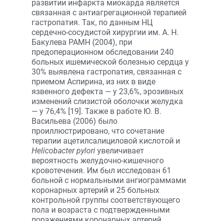
развитии инфаркта миокарда является
связанная с антиагрегационной терапией
гастропатия. Так, по данным НЦ
сердечно-сосудистой хирургии им. А. Н.
Бакулева РАМН (2004), при
предоперационном обследовании 240
больных ишемической болезнью сердца у
30% выявлена гастропатия, связанная с
приемом Аспирина, из них в виде
язвенного дефекта — у 23,6%, эрозивных
изменений слизистой оболочки желудка
— у 76,4% [19]. Также в работе Ю. В.
Васильева (2006) было
проиллюстрировано, что сочетание
терапии ацетилсалициловой кислотой и
Helicobacter pylori
увеличивает
вероятность желудочно-кишечного
кровотечения. Им был исследован 61
больной с нормальными ангиограммами
коронарных артерий и 25 больных
контрольной группы соответствующего
пола и возраста с подтвержденными
поражениями коронарных артерий.