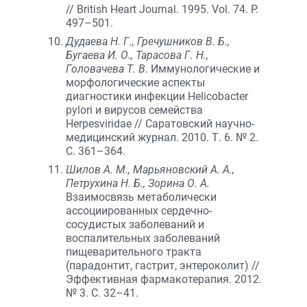
// British Heart Journal. 1995. Vol. 74. P.
497–501.
Дудаева Н. Г., Гречушников В. Б.,
Бугаева И. О., Тарасова Г. Н.,
Головачева Т. В.
Иммунологические и
морфологические аспекты
диагностики инфекции Helicobacter
pylori и вирусов семейства
Herpesviridae // Саратовский научно-
медицинский журнал. 2010. Т. 6. № 2.
С. 361–364.
Шилов А. М., Марьяновский А. А.,
Петрухина Н. Б., Зорина О. А.
Взаимосвязь метаболически
ассоциированных сердечно-
сосудистых заболеваний и
воспалительных заболеваний
пищеварительного тракта
(парадонтит, гастрит, энтероколит) //
Эффективная фармакотерапия. 2012.
№ 3. C. 32–41.