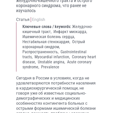
желудочно-кишечного тракта и острого
коронарного синдрома, что ранее не
изучалось
Статья
English
Ключевые слова / keywords:
Желудочно-
кишечный тракт,
Инфаркт миокарда,
Ишемическая болезнь сердца,
Нестабильная стенокардия,
Острый
коронарный синдром,
Распространенность,
Gastrointestinal
tracts,
Myocardial infarction,
Coronary heart
disease,
Unstable angina,
Acute coronary
syndrome,
Prevalence
Сегодня в России в условиях, когда не
удовлетворяются потребности населения
в кардиохирургической помощи, не
говоря уже об известных социально-
демографических и медицинских
особенностях контингента больных с
острыми формами ишемической болезни