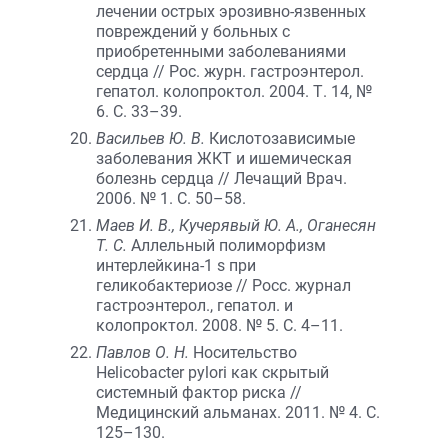
лечении острых эрозивно-язвенных
повреждений у больных с
приобретенными заболеваниями
сердца // Рос. журн. гастроэнтерол.
гепатол. колопроктол. 2004. Т. 14, №
6. С. 33–39.
Васильев Ю. В.
Кислотозависимые
заболевания ЖКТ и ишемическая
болезнь сердца // Лечащий Врач.
2006. № 1. С. 50–58.
Маев И. В., Кучерявый Ю. А., Оганесян
Т. С.
Аллельный полиморфизм
интерлейкина-1 s при
геликобактериозе // Росс. журнал
гастроэнтерол., гепатол. и
колопроктол. 2008. № 5. С. 4–11.
Павлов О. Н.
Носительство
Helicobacter pylori как скрытый
системный фактор риска //
Медицинский альманах. 2011. № 4. С.
125–130.