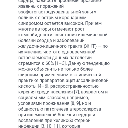
сердца, важность проблемы эрозивно-
язвенных поражений
эзофагогастродуоденальной зоны у
больных с острым коронарным
синдромом остается высокой. Причем
многие авторы отмечают рост
коморбидности: сочетания ишемической
болезни сердца и заболеваний
желудочно-кишечного тракта (ЖКТ) — по
их мнению, частота одновременной
встречаемости данных патологий
стремится к 60% [1–3]. Данную тенденцию
можно объяснить не только более
широким применением в клинической
практике препаратов ацетилсалициловой
кислоты [4–6], распространенностью
курения среди населения [7], возрастом и
социальным классом, например,
условиями проживания [8, 9], но и
общностью патогенеза атеросклероза
при ишемической болезни сердца и
воспаления при хеликобактерной
инфекции [3, 10, 11], которые