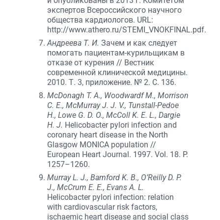
и опубликованы в 2013 г. Комитетом
экспертов Всероссийского научного
общества кардиологов. URL:
http://www.athero.ru/STEMI_VNOKFINAL.pdf.
Андреева Т. И.
Зачем и как следует
помогать пациентам-курильщикам в
отказе от курения // Вестник
современной клинической медицины.
2010. Т. 3, приложение. № 2. С. 136.
McDonagh T. A., Woodwardf M., Morrison
C. E., McMurray J. J. V., Tunstall-Pedoe
H., Lowe G. D. O., McColl K. E. L., Dargie
H. J.
Helicobacter pylori infection and
coronary heart disease in the North
Glasgow MONICA population //
European Heart Journal. 1997. Vol. 18. P.
1257–1260.
Murray L. J., Bamford K. B., O’Reilly D. P.
J., McCrum E. E., Evans A. L.
Helicobacter pylori infection: relation
with cardiovascular risk factors,
ischaemic heart disease and social class