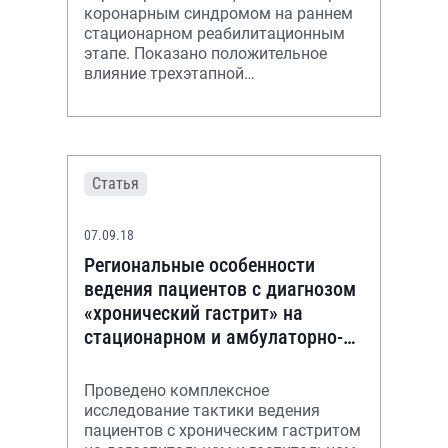
коронарным синдромом на раннем
стационарном реабилитационным
этапе. Показано положительное
влияние трехэтапной
кардиореабилитации на отдаленный
прогноз.
Статья
07.09.18
Региональные особенности
ведения пациентов с диагнозом
«хронический гастрит» на
стационарном и амбулаторно-
поликлиническом этапах.
Краткий фармакоэкон
Проведено комплексное
исследование тактики ведения
пациентов с хроническим гастритом