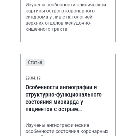
кишечного тракта
Изучены особенности клинической
картины острого коронарного
синдрома у лиц с патологией
верхних отделов желудочно-
кишечного тракта.
Статья
29.04.19
Особенности ангиографии и
структурно-функционального
состояния миокарда у
пациентов с острым
коронарным синдромом и
заболеваниями верхних отделов
Изучены ангиографические
желу
особенности состояния коронарных