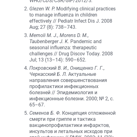
WHO/CDS/CSR/GIP/2012/5.
Glezen W. P.
Modifying clinical practices
to manage influenza in children
effectively // Pediatr Infect Dis J. 2008
Aug; 27 (8): 738–743.
Memoli M. J., Morens D. M.,
Taubenberger J. K.
Pandemic and
seasonal influenza: therapeutic
challenges // Drug Discov Today. 2008
Jul; 13 (13–14): 590–652.
Покровский В. И., Онищенко Г. Г.,
Черкасский Б. Л.
Актуальные
направления совершенствования
профилактики инфекционных
болезней // Эпидемиология и
инфекционные болезни. 2000; № 2, с.
65–67.
Семенов Б. Ф.
Концепция отложенной
смерти при гриппе и тактика
вакцинопрофилактики инфарктов,
инсультов и летальных исходов при