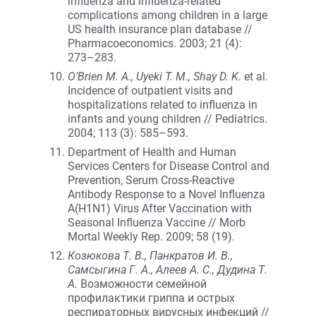
influenza and influenza-related
complications among children in a large
US health insurance plan database //
Pharmacoeconomics. 2003; 21 (4):
273–283.
O’Brien M. A., Uyeki T. M., Shay D. K.
et al.
Incidence of outpatient visits and
hospitalizations related to influenza in
infants and young children // Pediatrics.
2004; 113 (3): 585–593.
Department of Health and Human
Services Centers for Disease Control and
Prevention, Serum Cross-Reactive
Antibody Response to a Novel Influenza
A(H1N1) Virus After Vaccination with
Seasonal Influenza Vaccine // Morb
Mortal Weekly Rep. 2009; 58 (19).
Козюкова Т. В., Панкратов И. В.,
Самсыгина Г. А., Алеев А. С., Дудина Т.
А.
Возможности семейной
профилактики гриппа и острых
респираторных вирусных инфекций //