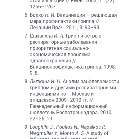
этой инфекции // РМЖ. 2003; 11 (22):
1266–1267.
Брико Н. И.
Вакцинация — решающая
мера профилактики гриппа //
Лечащий Врач. 2011; 8: 90–93.
Шаханина И. Л.
Грипп и острые
респираторные заболевания —
приоритетная социально-
экономическая проблема
здравоохранения //
Вакцинопрофилактика гриппа. 1998;
9, 8.
Лыткина И. Н.
Анализ заболеваемости
гриппом и другими респираторными
инфекциями по г. Москве и
эпидсезон 2009–2010 гг. //
Еженедельный информационный
бюллетень Роспотребнадора. 2010;
22–26, 10.
Loughlin J., Poulios N., Napalkov P.,
Wegmuller Y., Monto A. S.
A study of