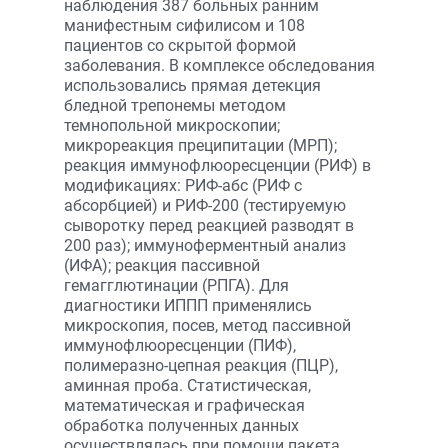
наблюдения 387 больных ранним
манифестным сифилисом и 108
пациентов со скрытой формой
заболевания. В комплексе обследования
использовались прямая детекция
бледной трепонемы методом
темнопольной микроскопии;
микрореакция преципитации (МРП);
реакция иммунофлюоресценции (РИФ) в
модификациях: РИФ-абс (РИФ с
абсорбцией) и РИФ-200 (тестируемую
сыворотку перед реакцией разводят в
200 раз); иммуноферментный анализ
(ИФА); реакция пассивной
гемагглютинации (РПГА). Для
диагностики ИППП применялись
микроскопия, посев, метод пассивной
иммуно­флюоресценции (ПИФ),
полимеразно-цепная реакция (ПЦР),
аминная проба. Статистическая,
математическая и графическая
обработка полученных данных
осуществлялась при помощи пакета