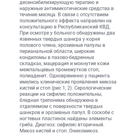
десенсибилизирующую терапию и
наружные антимикотические средства в
течение месяца. В связи с отсутствием
положительного эффекта направлен на
консультацию в Республиканский КВД.
При осмотре у больного обнаружены два
язвенных твердых шанкра у корня
полового члена, эрозивные папулы в
перианальной области, широкие
кондиломы в пахово-бедренных
складках, мацерация и мокнутие кожи
межпальцевых промежутков стоп,
полиаденит. Одновременно у пациента
имелись клинические проявления микоза
кистей и стоп (рис 1, 2). Серологические
реакции на сифилис положительны,
бледная трепонема обнаружена в
отделяемом с поверхности твердых
шанкров и эрозивных папул. В соскобе с
ногтевых пластинок найдены элементы
гриба. Диагноз: сифилис вторичный.
Микоз кистей и стоп. Онихомикоз.