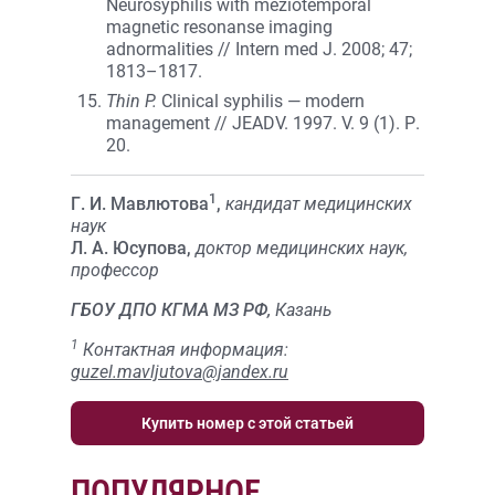
Neurosyphilis with meziotemporal
magnetic resonanse imaging
adnormalities // Intern med J. 2008; 47;
1813–1817.
Thin P.
Clinical syphilis — modern
management // JEADV. 1997. V. 9 (1). Р.
20.
1
Г. И. Мавлютова
,
кандидат медицинских
наук
Л. А. Юсупова,
доктор медицинских наук,
профессор
ГБОУ ДПО КГМА МЗ РФ,
Казань
1
Контактная информация:
guzel.mavljutova@jandex.ru
Купить номер с этой статьей
ПОПУЛЯРНОЕ