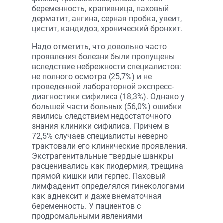
беременность, крапивница, паховый
дерматит, ангина, серная пробка, увеит,
цистит, кандидоз, хронический бронхит.
Надо отметить, что довольно часто
проявления болезни были пропущены
вследствие небрежности специалистов:
не полного осмотра (25,7%) и не
проведенной лабораторной экспресс-
диагностики сифилиса (18,3%). Однако у
большей части больных (56,0%) ошибки
явились следствием недостаточного
знания клиники сифилиса. Причем в
72,5% случаев специалисты неверно
трактовали его клинические проявления.
Экстрагенитальные твердые шанкры
расценивались как пиодермия, трещина
прямой кишки или герпес. Паховый
лимфаденит определялся гинекологами
как аднексит и даже внематочная
беременность. У пациентов с
продромальными явлениями