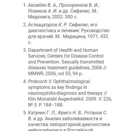
Аковбян В. А., Прохоренков В. И.,
Новиков А. И.
и др. Сифилис. М.:
Медкнига, 2002. 300 с.
Аствацатуров К. Р.
Сифилис, его
диагностика и лечение: Руководство
для врачей. М.: Медицина, 1971. 432
с.
Department of Health and Human
Services, Centers for Disease Control
and Prevention. Sexually transmitted
diseases treatment guidelines, 2006 //
MMWR, 2006, vol 55, 94 p.
Prokosch V.
Ophthalmological
symptoms as key findings in
neurosyphilis-diagnosis and therapy //
Klin Monatsbl Augenheilkd. 2009. V. 226,
№ 3. P. 184–188.
Катунин Г. Л., Фриго Н. В., Ротанов С.
В.
и др. Анализ заболеваемости и
качества лабораторной диагностики
нейросифилиса в Российской