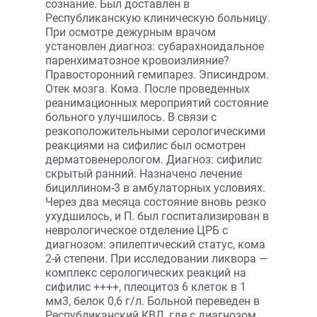
сознание. Был доставлен в
Республиканскую клиническую больницу.
При осмотре дежурным врачом
установлен диагноз: субарахноидальное
паренхиматозное кровоизлияние?
Правосторонний гемипарез. Эписиндром.
Отек мозга. Кома. После проведенных
реанимационных мероприятий состояние
больного улучшилось. В связи с
резкоположительными серологическими
реакциями на сифилис был осмотрен
дерматовенерологом. Диагноз: сифилис
скрытый ранний. Назначено лечение
бициллином-3 в амбулаторных условиях.
Через два месяца состояние вновь резко
ухудшилось, и П. был госпитализирован в
неврологическое отделение ЦРБ с
диагнозом: эпилептический статус, кома
2-й степени. При исследовании ликвора —
комплекс серологических реакций на
сифилис ++++, плеоцитоз 6 клеток в 1
мм3, белок 0,6 г/л. Больной переведен в
Республиканский КВД, где с диагнозом