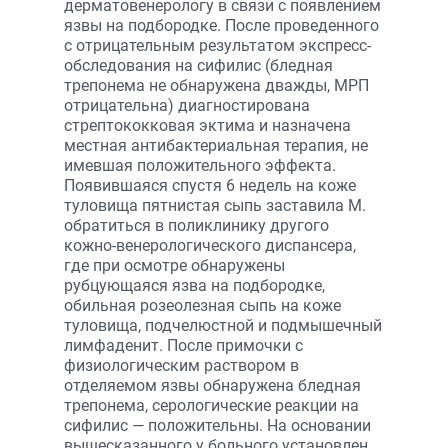
дерматовенерологу в связи с появлением
язвы на подбородке. После проведенного
с отрицательным результатом экспресс-
обследования на сифилис (бледная
трепонема не обнаружена дважды, МРП
отрицательна) диагностирована
стрептококковая эктима и назначена
местная антибактериальная терапия, не
имевшая положительного эффекта.
Появившаяся спустя 6 недель на коже
туловища пятнистая сыпь заставила М.
обратиться в поликлинику другого
кожно-венерологического диспансера,
где при осмотре обнаружены
рубцующаяся язва на подбородке,
обильная розеолезная сыпь на коже
туловища, подчелюстной и подмышечный
лимфаденит. После примочки с
физиологическим раствором в
отделяемом язвы обнаружена бледная
трепонема, серологические реакции на
сифилис — положительны. На основании
вышесказанного у больного установлен