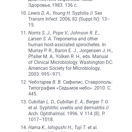
Здоровье, 1983. 136 с.
Lewis D. A., Young H.
Syphilis // Sex
Transm Infect. 2006, 82 (Suppl IV): 13–
15.
Norris S. J., Pope V., Johnson R. E.,
Larsen S. A.
Treponema and other
human host-assciated spirochetes. In
Murray P. R., Baron E. J., Jorgensen J. H.,
Pfaller M. A., Yolken R. H., eds. Manual
of Clinical Microbiology. Washington DC:
American Society for Microbiology,
2003: 995–971.
Чеботарев В. В.
Сифилис. Ставрополь:
Типография «Седьмое небо». 2010. С.
445.
Cubillan L. D., Cubillan E. A., Berger T. G.
et al. Syphilitic uveitis and dermatitis //
Arch. Ophthalmol. 1996. V. 114 (8). P.
1017–1018.
Hama K., Ishigushi Н., Tuji Т.
et al.