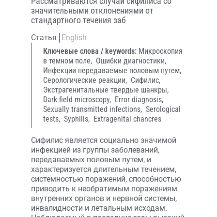
Рассматриваются случаи сифилиса со
значительными отклонениями от
стандартного течения заб
Статья
English
Ключевые слова / keywords:
Микроскопия
в темном поле,
Ошибки диагностики,
Инфекции передаваемые половым путем,
Серологические реакции,
Сифилис,
Экстрагенитальные твердые шанкры,
Dark-field microscopy,
Error diagnosis,
Sexually transmitted infections,
Serological
tests,
Syphilis,
Extragenital chancres
Сифилис является социально значимой
инфекцией из группы заболеваний,
передаваемых половым путем, и
характеризуется длительным течением,
системностью поражений, способностью
приводить к необратимым поражениям
внутренних органов и нервной системы,
инвалидности и летальным исходам.