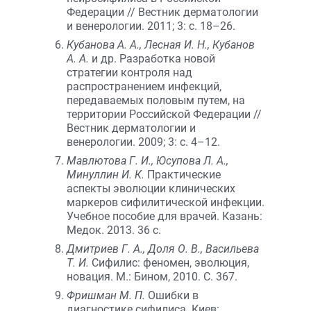
Федерации // Вестник дерматологии
и венерологии. 2011; 3: с. 18–26.
Кубанова А. А., Лесная И. Н., Кубанов
А. А.
и др. Разработка новой
стратегии контроля над
распространением инфекций,
передаваемых половым путем, на
территории Российской Федерации //
Вестник дерматологии и
венерологии. 2009; 3: с. 4–12.
Мавлютова Г. И., Юсупова Л. А.,
Минуллин И. К.
Практические
аспекты эволюции клинических
маркеров сифилитической инфекции.
Учебное пособие для врачей. Казань:
Медок. 2013. 36 с.
Дмитриев Г. А., Доля О. В., Васильева
Т. И.
Сифилис: феномен, эволюция,
новация. М.: Бином, 2010. С. 367.
Фришман М. П.
Ошибки в
диагностике сифилиса. Киев: