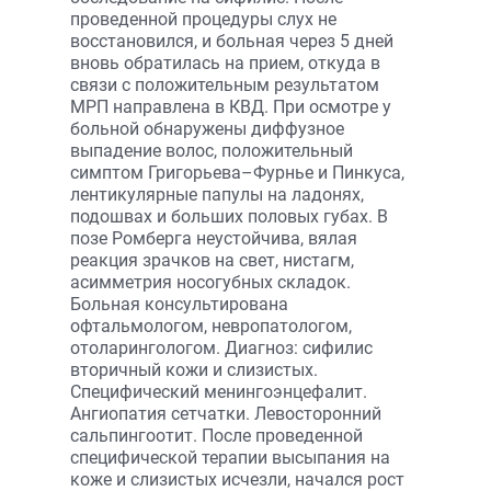
проведенной процедуры слух не
восстановился, и больная через 5 дней
вновь обратилась на прием, откуда в
связи с положительным результатом
МРП направлена в КВД. При осмотре у
больной обнаружены диффузное
выпадение волос, положительный
симптом Григорьева–Фурнье и Пинкуса,
лентикулярные папулы на ладонях,
подошвах и больших половых губах. В
позе Ромберга неустойчива, вялая
реакция зрачков на свет, нистагм,
асимметрия носогубных складок.
Больная консультирована
офтальмологом, невропатологом,
отоларингологом. Диагноз: сифилис
вторичный кожи и слизистых.
Специфический менингоэнцефалит.
Ангиопатия сетчатки. Левосторонний
сальпингоотит. После проведенной
специфической терапии высыпания на
коже и слизистых исчезли, начался рост