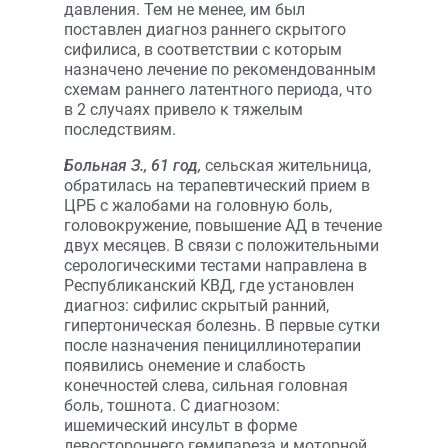
давления. Тем не менее, им был
поставлен диагноз раннего скрытого
сифилиса, в соответствии с которым
назначено лечение по рекомендованным
схемам раннего латентного периода, что
в 2 случаях привело к тяжелым
последствиям.
Больная З., 61 год,
сельская жительница,
обратилась на терапевтический прием в
ЦРБ с жалобами на головную боль,
головокружение, повышение АД в течение
двух месяцев. В связи с положительными
серологическими тестами направлена в
Республиканский КВД, где установлен
диагноз: сифилис скрытый ранний,
гипертоническая болезнь. В первые сутки
после назначения пенициллинотерапии
появились онемение и слабость
конечностей слева, сильная головная
боль, тошнота. С диагнозом:
ишемический инсульт в форме
левостороннего гемипареза и моторной