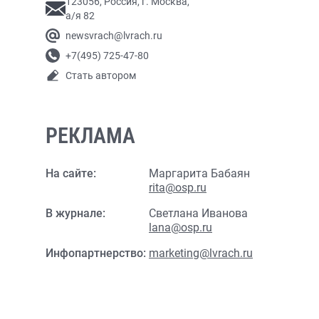
123056, Россия, г. Москва,
а/я 82
newsvrach@lvrach.ru
+7(495) 725-47-80
Стать автором
РЕКЛАМА
На сайте:
Маргарита Бабаян
rita@osp.ru
В журнале:
Светлана Иванова
lana@osp.ru
Инфопартнерство:
marketing@lvrach.ru