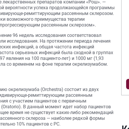
е лекарственных препаратов компании «Рош». —
кой вероятности успеха продолжающейся программы
цидивирующе-ремиттирующим рассеянным склерозом.
енки возможного преимущества терапии
 прогрессирующим рассеянным склерозом».
чение 96 недель исследования соответствовал
ли исследования. На протяжении периода лечения
еских инфекций, а общая частота инфекций
астота серьезных инфекций была сходной в группах
7 явления на 100 пациенто-лет) и 1000 мг (1,93
тала со временем на фоне терапии окрелизумабом.
ию окрелизумаба (Orchestra) состоит из двух
ецидивирующе-ремиттирующим рассеянным
ования с участием пациентов с первичным
Oratorio). В данный момент идет набор пациентов
ящее время не существует каких-либо рекомендаций
ассеянного склероза — наиболее редкой формы
тельно 10% пациентов с РС.