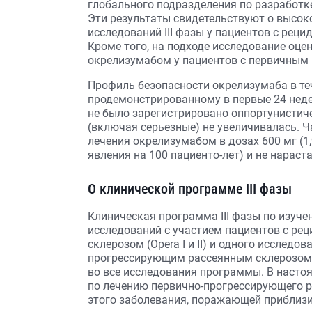
глобального подразделения по разработк
Эти результаты свидетельствуют о высо
исследований III фазы у пациентов с ре
Кроме того, на подходе исследование оц
окрелизумабом у пациентов с первичным
Профиль безопасности окрелизумаба в те
продемонстрированному в первые 24 неде
не было зарегистрировано оппортунистич
(включая серьезные) не увеличивалась. Ч
лечения окрелизумабом в дозах 600 мг (1,9
явления на 100 пациенто-лет) и не нарас
О клинической программе III фазы
Клиническая программа III фазы по изучен
исследований с участием пациентов с р
склерозом (Opera I и II) и одного исслед
прогрессирующим рассеянным склерозом (
во все исследования программы. В насто
по лечению первично-прогрессирующего р
этого заболевания, поражающей приблизи