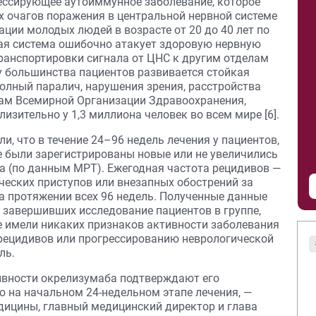
ессирующее аутоиммунное заболевание, которое
 очагов поражения в центральной нервной системе
ации молодых людей в возрасте от 20 до 40 лет по
ная система ошибочно атакует здоровую нервную
транспортировки сигнала от ЦНС к другим отделам
 у большинства пациентов развивается стойкая
олный паралич, нарушения зрения, расстройства
кам Всемирной Организации Здравоохранения,
изительно у 1,3 миллиона человек во всем мире [6].
и, что в течение 24–96 недель лечения у пациентов,
е были зарегистрированы новые или не увеличились
 (по данным МРТ). Ежегодная частота рецидивов —
еских приступов или внезапных обострений за
 на протяжении всех 96 недель. Полученные данные
 завершивших исследование пациентов в группе,
е имели никаких признаков активности заболевания
рецидивов или прогрессированию неврологической
ль.
ивности окрелизумаба подтверждают его
 на начальном 24-недельном этапе лечения, —
медицины, главный медицинский директор и глава