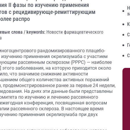
ия II фазы по изучению применения
Н
нтов с рецидивирующе-ремиттирующим
з
олее распро
К
евые слова / keywords:
Новости фармацевтического
С
а
Г
 многоцентрового рандомизированного плацебо-
С
о изучению применения окрелизумаба с участием
рующим рассеянным склерозом (РРРС) — наиболее
 этого заболевания, на которую приходится около
ило, что значимое снижение активности
ньшением общего количества активных поражений
, продемонстрированное ранее за первые 24 недели,
следования. На днях эти данные были представлены
омитета по изучению и лечению рассеянного
 ежегодная конференция, посвященная вопросам
апии рассеянного склероза. В настоящее время
изучению применения окрелизумаба при двух