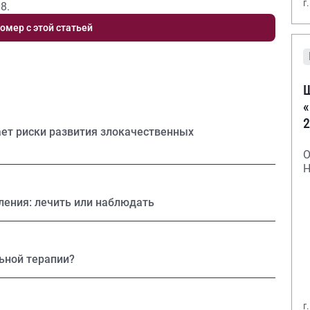
г
8.
омер с этой статьей
Ш
«
2
ает риски развития злокачественных
О
Н
ления: лечить или наблюдать
ьной терапии?
г