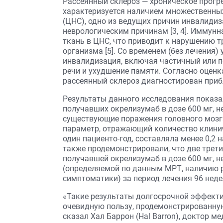
Рассеянный склероз — хроническое прогр
характеризуется наличием множественных
(ЦНС), одно из ведущих причин инвалидиз
неврологическим причинам [3, 4]. Иммун
ткань в ЦНС, что приводит к нарушению 
организма [5]. Со временем (без лечения)
инвалидизация, включая частичный или п
речи и ухудшение памяти. Согласно оцен
рассеянный склероз диагностирован прибл
Результаты данного исследования показал
получавших окрелизумаб в дозе 600 мг, н
существующие поражения головного мозга
параметр, отражающий количество клинич
один пациенто-год, составляла менее 0,2
также продемонстрировали, что две трети
получавшей окрелизумаб в дозе 600 мг, н
(определяемой по данным МРТ, наличию 
симптоматики) за период лечения 96 неде
«Такие результаты долгосрочной эффект
очевидную пользу, продемонстрированную
сказал Хал Баррон (Hal Barron), доктор 