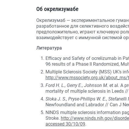
Об окрелизумабе
Окрелизумаб — экспериментальное гуман
разработанное для селективного воздейст
предположительно, играют ключевую роль
взаимодействует с иммунной системой ор
Литература
Efficacy and Safety of ocrelizumab in Pa
96 results of a Phase II Randomized, Mult
Multiple Sclerosis Society (MSS) UK’s in
http://www.mssociety.org.uk/about_ms/
Ford H. L., Gerry E., Johnson M.
et al. A p
mortality of multiple sclerosis in Leeds 
Sloka J. S., Pryse-Phillips W. E., Stefanelli
Newfoundland and Labrador // Can J Neur
NINDS multiple sclerosis information page
Stroke.
http://www.ninds.nih.gov/disorder
accessed 30/10/09
.