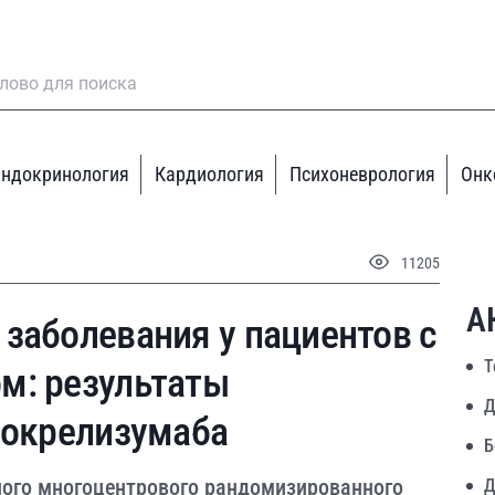
ндокринология
Кардиология
Психоневрология
Онк
11205
А
заболевания у пациентов с
Т
м: результаты
Д
 окрелизумаба
Б
ного многоцентрового рандомизированного
Д