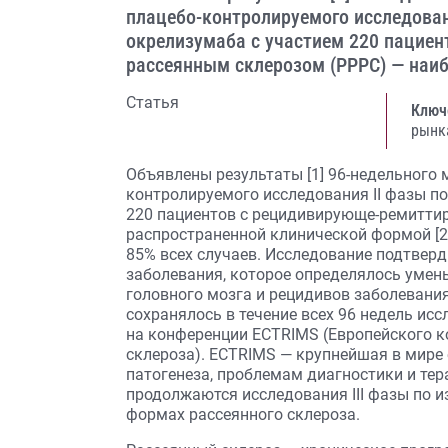
плацебо-контролируемого исследован
окрелизумаба с участием 220 пацие
рассеянным склерозом (РРРС) — наиб
Статья
Ключ
рынк
Объявлены результаты [1] 96-недельного
контролируемого исследования II фазы п
220 пациентов с рецидивирующе-ремитти
распространенной клинической формой [2]
85% всех случаев. Исследование подтверд
заболевания, которое определялось уме
головного мозга и рецидивов заболевания
сохранялось в течение всех 96 недель ис
на конференции ECTRIMS (Европейского к
склероза). ECTRIMS — крупнейшая в мире
патогенеза, проблемам диагностики и тер
продолжаются исследования III фазы по 
формах рассеянного склероза.