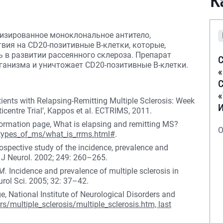
К
изированное моноклональное антитело,
вия на CD20-позитивные B-клетки, которые,
 в развитии рассеянного склероза. Препарат
С
ганизма и уничтожает CD20-позитивные В-клетки.
С
tients with Relapsing-Remitting Multiple Sclerosis: Week
icentre Trial’, Kappos et al. ECTRIMS, 2011.
formation page, What is elapsing and remitting MS?
О
types_of_ms/what_is_rrms.html#
.
rospective study of the incidence, prevalence and
// J Neurol. 2002; 249: 260–265.
 M.
Incidence and prevalence of multiple sclerosis in
ol Sci. 2005; 32: 37–42.
, National Institute of Neurological Disorders and
s/multiple_sclerosis/multiple_sclerosis.htm, last