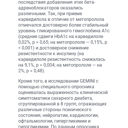
последствия добавления этих бета-
адреноблокаторов оказались
различными. Так, при приеме
карведилола в отличие от метопролола
отмечался достоверно более стабильный
уровень гликированного гемоглобина A1c
(средние сдвиги HbA1c на карведилоле
0,02%, p = 0,65; на метопрололе — 0,15%, p
< 0,001) и достоверное снижение
резистентности к инсулину (на
карведилоле резистентность снижалась
на 9,1%, p = 0,004; на метопрололе — на
2%, p = 0,48).
Кроме того, в исследовании GEMINI с
помощью специального опросника
оценивалась выраженность клинической
симптоматики сахарного диабета,
сгруппированной в 8 групп, отражающих
различные стороны психического
состояния, нейропатии, кардиологии,
офтальмологии, гипергликемии и
гипогликемии. По данным опросника