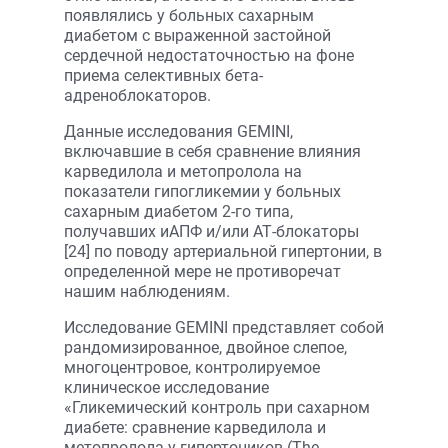
появлялись у больных сахарным
диабетом с выраженной застойной
сердечной недостаточностью на фоне
приема селективных бета-
адреноблокаторов.
Данные исследования GEMINI,
включавшие в себя сравнение влияния
карведилола и метопролола на
показатели гипогликемии у больных
сахарным диабетом 2-го типа,
получавших иАПФ и/или АТ-блокаторы
[24] по поводу артериальной гипертонии, в
определенной мере не противоречат
нашим наблюдениям.
Исследование GEMINI представляет собой
рандомизированное, двойное слепое,
многоцентровое, контролируемое
клиническое исследование
«Гликемический контроль при сахарном
диабете: сравнение карведилола и
метопролола у гипертоников (The