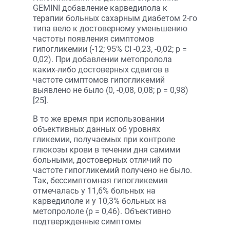
GEMINI добавление карведилола к
терапии больных сахарным диабетом 2-го
типа вело к достоверному уменьшению
частоты появления симптомов
гипогликемии (-12; 95% CI -0,23, -0,02; p =
0,02). При добавлении метопролола
каких-либо достоверных сдвигов в
частоте симптомов гипогликемий
выявлено не было (0, -0,08, 0,08; p = 0,98)
[25].
В то же время при использовании
объективных данных об уровнях
гликемии, получаемых при контроле
глюкозы крови в течении дня самими
больными, достоверных отличий по
частоте гипогликемий получено не было.
Так, бессимптомная гипогликемия
отмечалась у 11,6% больных на
карведилоле и у 10,3% больных на
метопрололе (p = 0,46). Объективно
подтвержденные симптомы