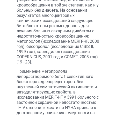
кровообращения в той же степени, как и у
больных без диабета. На основании
результатов многоцентровых
клинических исследований следующие
бета-блокаторы рекомендованы для
лечения больных сахарным диабетом с
недостаточностью кровообращения:
метопролол (исследование MERIT-HF, 2000
год), бисопролол (исследование CIBIS II,
1999 год), карведилол (исследования
COPERNICUS, 2001 год и COMET, 2003 год)
[19–23].
Применение метопролола
липорастворимого бета1-селективного
блокатора адренорецепторов, без
внутренней симпатической активности и
вазодилятирующих свойств, в
исследовании MERIT-HF у 3991 больного с
застойной сердечной недостаточностью
II–IV cтепени тяжести по NYHA привело к
достоверному снижению смертности на