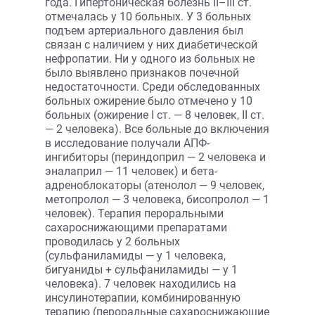
года. Гипертоническая болезнь II–III ст.
отмечалась у 10 больных. У 3 больных
подъем артериального давления был
связан с наличием у них диабетической
нефропатии. Ни у одного из больных не
было выявлено признаков почечной
недостаточности. Среди обследованных
больных ожирение было отмечено у 10
больных (ожирение I ст. — 8 человек, II ст.
— 2 человека). Все больные до включения
в исследование получали АПФ-
ингибиторы (периндоприл — 2 человека и
эналаприл — 11 человек) и бета-
адреноблокаторы (атенолол — 9 человек,
метопролол — 3 человека, бисопролол — 1
человек). Терапия пероральными
сахароснижающими препаратами
проводилась у 2 больных
(сульфаниламиды — у 1 человека,
бигуаниды + сульфаниламиды — у 1
человека). 7 человек находились на
инсулинотерапии, комбинированную
терапию (пероральные сахароснижающие