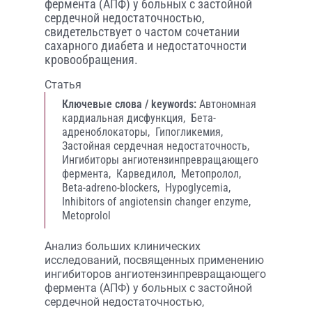
фермента (АПФ) у больных с застойной
сердечной недостаточностью,
свидетельствует о частом сочетании
сахарного диабета и недостаточности
кровообращения.
Статья
Ключевые слова / keywords:
Автономная
кардиальная дисфункция,
Бета-
адреноблокаторы,
Гипогликемия,
Застойная сердечная недостаточность,
Ингибиторы ангиотензинпревращающего
фермента,
Карведилол,
Метопролол,
Beta-adreno-blockers,
Hypoglycemia,
Inhibitors of angiotensin changer enzyme,
Metoprolol
Анализ больших клинических
исследований, посвященных применению
ингибиторов ангио­тензинпревращающего
фермента (АПФ) у больных с застойной
сердечной недостаточностью,