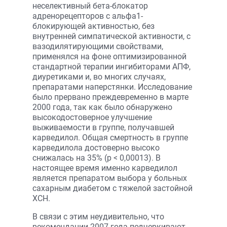
неселективный бета-блокатор
адренорецепторов с альфа1-
блокирующей активностью, без
внутренней симпатической активности, с
вазодилятирующими свойствами,
применялся на фоне оптимизированной
стандартной терапии ингибиторами АПФ,
диуретиками и, во многих случаях,
препаратами наперстянки. Исследование
было прервано преждевременно в марте
2000 года, так как было обнаружено
высокодостоверное улучшение
выживаемости в группе, получавшей
карведилол. Общая смертность в группе
карведилола достоверно высоко
снижалась на 35% (р < 0,00013). В
настоящее время именно карведилол
является препаратом выбора у больных
сахарным диабетом с тяжелой застойной
ХСН.
В связи с этим неудивительно, что
рекомендации 2007 года подчеркивают