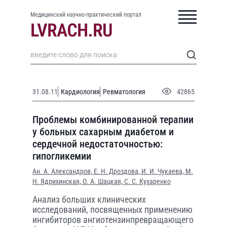
Медицинский научно-практический портал
31.08.11
Кардиология
Ревматология
42865
Проблемы комбинированной терапии
у больных сахарным диабетом и
сердечной недостаточностью:
гипогликемии
Ан. А. Александров,
Е. Н. Дроздова,
И. И. Чукаева,
М.
Н. Ядрихинская,
О. А. Шацкая,
С. С. Кухаренко
Анализ больших клинических
исследований, посвященных применению
ингибиторов ангио­тензинпревращающего