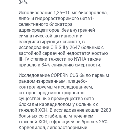
34%.
Использование 1,25–10 мг бисопролола,
липо- и гидрорастворимого бета1-
селективного блокатора
адренорецепторов, без внутренней
симпатической активности и
вазодилятирующих свойств, в
исследовании CIBIS II у 2647 больных с
застойной сердечной недостаточностью
III–IV cтепени тяжести по NYHA также
привело к 34% снижению смертности.
Исследование COPERNICUS было первым
рандомизированным, плацебо-
контролируемым исследованием,
которое продемонстрировало
существенные преимущества бета-
блокады карведилолом у больных с
тяжелой ХСН. В исследование вошли 2283
больных со стабильным течением
тяжелой ХСН, с фракцией выброса < 25%.
Карведилол, липорастворимый