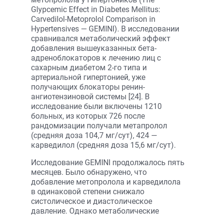
Glypcemic Effect in Diabetes Mellitus:
Carvedilol-Metоprolol Comparison in
Hypertensives — GEMINI). В исследовании
cравнивался метаболический эффект
добавления выше­указанных бета-
адреноблокаторов к лечению лиц с
сахарным диабетом 2-го типа и
артериальной гипертонией, уже
получающих блокаторы ренин-
ангиотензиновой системы [24]. В
исследование были включены 1210
больных, из которых 726 после
рандомизации получали метапролол
(средняя доза 104,7 мг/сут), 424 —
карведилол (средняя доза 15,6 мг/сут).
Исследование GEMINI продолжалось пять
месяцев. Было обнаружено, что
добавление метопролола и карведилола
в одинаковой степени снижало
систолическое и диастолическое
давление. Однако метаболические