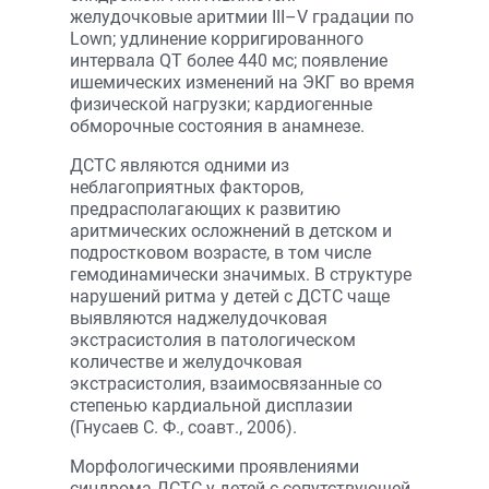
желудочковые аритмии III–V градации по
Lown; удлинение корригированного
интервала QT более 440 мс; появление
ишемических изменений на ЭКГ во время
физической нагрузки; кардиогенные
обморочные состояния в анамнезе.
ДСТС являются одними из
неблагоприятных факторов,
предрасполагающих к развитию
аритмических осложнений в детском и
подростковом возрасте, в том числе
гемодинамически значимых. В структуре
нарушений ритма у детей с ДСТС чаще
выявляются наджелудочковая
экстрасистолия в патологическом
количестве и желудочковая
экстрасистолия, взаимосвязанные со
степенью кардиальной дисплазии
(Гнусаев С. Ф., соавт., 2006).
Морфологическими проявлениями
синдрома ДСТС у детей с сопутствующей