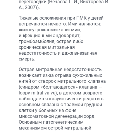
перегородки (Нечаева Г. И., Викторова И.
А., 2007)).
Тяжелые осложнения при ПМК у детей
встречаются нечасто. Ими являются:
жизнеугрожаемые аритмии,
инфекционный эндокардит,
тромбоэмболия, острая либо
хроническая митральная
недостаточность и даже внезапная
смерть.
Острая митральная недостаточность
возникает из-за отрыва сухожильных
нитей от створок митрального клапана
(синдром «болтающегося» клапана —
loppy mitral valve), в детском возрасте
наблюдается казуистически редко и в
основном связана с травмой грудной
клетки у больных на фоне
миксоматозной дегенерации хорд.
Основным патогенетическим
механизмом острой митральной