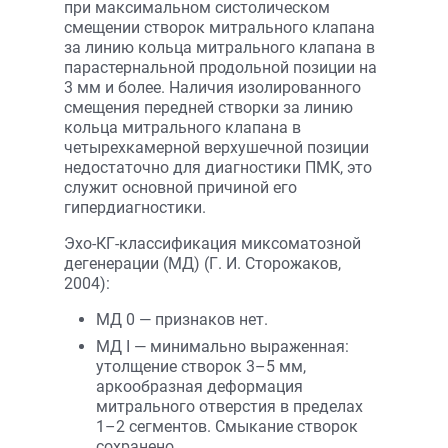
при максимальном систолическом
смещении створок митрального клапана
за линию кольца митрального клапана в
парастернальной продольной позиции на
3 мм и более. Наличия изолированного
смещения передней створки за линию
кольца митрального клапана в
четырехкамерной верхушечной позиции
недостаточно для диагностики ПМК, это
служит основной причиной его
гипердиагностики.
Эхо-КГ-классификация миксоматозной
дегенерации (МД) (Г. И. Сторожаков,
2004):
МД 0 — признаков нет.
МД I — минимально выраженная:
утолщение створок 3–5 мм,
аркообразная деформация
митрального отверстия в пределах
1–2 сегментов. Смыкание створок
сохранено.