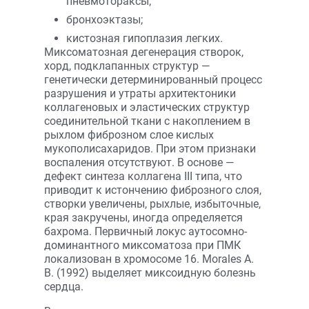
пневмотораксы;
бронхоэктазы;
кистозная гипоплазия легких.
Миксоматозная дегенерация створок,
хорд, подклапанных структур —
генетически детерминированный процесс
разрушения и утраты архитектоники
коллагеновых и эластических структур
соединительной ткани с накоплением в
рыхлом фиброзном слое кислых
мукополисахаридов. При этом признаки
воспаления отсутствуют. В основе —
дефект синтеза коллагена III типа, что
приводит к истончению фиброзного слоя,
створки увеличены, рыхлые, избыточные,
края закручены, иногда определяется
бахрома. Первичный локус аутосомно-
доминантного миксоматоза при ПМК
локализован в хромосоме 16. Morales A.
B. (1992) выделяет миксоидную болезнь
сердца.