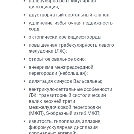
вальвулярно-вентрикулярная
диссоциация;
двустворчатый аортальный клапан;
удлинение, избыточная подвижность
хорд;
эктопически крепящиеся хорды;
повышенная трабекулярность левого
желудочка (ЛЖ);
открытое овальное окно;
аневризма межпредсердной
перегородки (небольшая);
дилятация синусов Вальсальвы;
вентрикуло-септальные особенности
ЛЖ: транзиторный систолический
валик верхней трети
межжелудочковой перегородки
(МЖП), S-образный изгиб МЖП;
извитость, гипоплазия, аплазия,
фибромускулярная дисплазия
коронарных артерий;