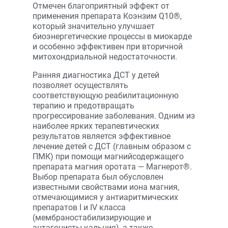
Отмечен благоприятный эффект от
применения препарата Коэнзим Q10®,
который значительно улучшает
биоэнергетические процессы в миокарде
и особенно эффективен при вторичной
митохондриальной недостаточности.
Ранняя диагностика ДСТ у детей
позволяет осуществлять
соответствующую реабилитационную
терапию и предотвращать
прогрессирование заболевания. Одним из
наиболее ярких терапевтических
результатов является эффективное
лечение детей с ДСТ (главным образом с
ПМК) при помощи магнийсодержащего
препарата магния оротата — Магнерот®.
Выбор препарата был обусловлен
известными свойствами иона магния,
отмечающимися у антиаритмических
препаратов I и IV класса
(мембраностабилизирующие и
антагонисты кальция), а также