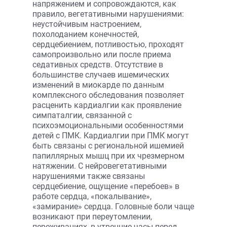
напряжением и сопровождаются, как
правило, вегетативными нарушениями:
неустойчивым настроением,
похолоданием конечностей,
сердцебиением, потливостью, проходят
самопроизвольно или после приема
седативных средств. Отсутствие в
большинстве случаев ишемических
изменений в миокарде по данным
комплексного обследования позволяет
расценить кардиалгии как проявление
симпаталгии, связанной с
психоэмоциональными особенностями
детей с ПМК. Кардиалгии при ПМК могут
быть связаны с региональной ишемией
папиллярных мышц при их чрезмерном
натяжении. С нейровегетативными
нарушениями также связаны
сердцебиение, ощущение «перебоев» в
работе сердца, «покалывание»,
«замирание» сердца. Головные боли чаще
возникают при переутомлении,
переживаниях, в утренние часы перед