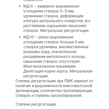
МД II — умеренно выраженная:
утолщение створок 5–8 мм,
удлинение створок, деформация
контура митрального отверстия, его
растяжение, нарушение смыкания
створок. Митральная регургитация.
МД III — резко выраженная:
утолщение створок больше 8 мм,
створки удлинены, множественные
разрывы хорд, значительное
расширение митрального кольца,
смыкание створок отсутствует.
Многоклапанное поражение.
Дилятация корня аорты. Митральная
регургитация.
Степень регургитации при ПМК зависит от
наличия и выраженности миксоматозной
дегенерации, количества пролабирующих
створок и глубины пролабирования.
Степени регургитации: