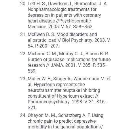
Lett H. S., Davidson J., Blumenthal J. A.
Nonpharmacologic treatments for
depression in patients with coronary
heart disease //Psychosomatic
Medicine. 2005. V. 67. S58–S62.
McEwen B. S. Mood disorders and
allostatic load // Biol Psychiatry. 2003. V.
54. P. 200–207.
Michaud C. M., Murray C. J., Bloom B. R.
Burden of disease-implications for future
research // JAMA. 2001. V. 285. P. 535–
539.
Muller W. E., Singer A., Wonnemann M. et
al. Hyperforin represents the
neurotransmitter reuptake inhibiting
constituent of Hypericum extract //
Pharmacopsychiatry. 1998. V. 31. S16–
S21.
Ohayon M. M., Schatzberg A. F. Using
chronic pain to predict depressive
morbidity in the general population //