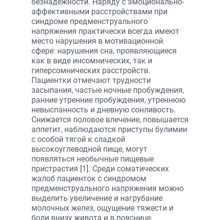
безнадежности. Наряду с эмоционально-
аффективными расстройствами при
синдроме предменструального
напряжения практически всегда имеют
место нарушения в мотивационной
сфере: нарушения сна, проявляющиеся
как в виде инсомнических, так и
гиперсомнических расстройств.
Пациентки отмечают трудности
засыпания, частые ночные пробуждения,
ранние утренние пробуждения, утреннюю
невыспанность и дневную сонливость.
Снижается половое влечение, повышается
аппетит, наблюдаются приступы булимии
с особой тягой к сладкой
высокоуглеводной пище, могут
появляться необычные пищевые
пристрастия [1]. Среди соматических
жалоб пациенток с синдромом
предменструального напряжения можно
выделить увеличение и нагрубание
молочных желез, ощущение тяжести и
боли внизу живота и в пояснице,