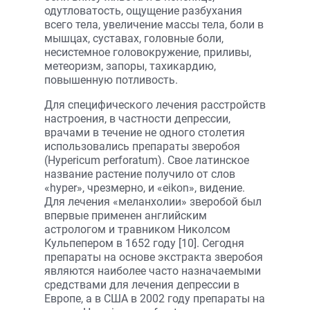
одутловатость, ощущение разбухания
всего тела, увеличение массы тела, боли в
мышцах, суставах, головные боли,
несистемное головокружение, приливы,
метеоризм, запоры, тахикардию,
повышенную потливость.
Для специфического лечения расстройств
настроения, в частности депрессии,
врачами в течение не одного столетия
использовались препараты зверобоя
(Hypericum perforatum). Свое латинское
название растение получило от слов
«hyper», чрезмерно, и «eikon», видение.
Для лечения «меланхолии» зверобой был
впервые применен английским
астрологом и травником Николсом
Кульпепером в 1652 году [10]. Сегодня
препараты на основе экстракта зверобоя
являются наиболее часто назначаемыми
средствами для лечения депрессии в
Европе, а в США в 2002 году препараты на