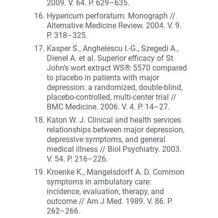
2009. V. 64. P. 629–635.
Hypericum perforatum. Monograph //
Alternative Medicine Review. 2004. V. 9.
P. 318–325.
Kasper S., Anghelescu I.-G., Szegedi A.,
Dienel A. et al. Superior efficacy of St
John’s wort extract WS® 5570 compared
to placebo in patients with major
depression: a randomized, double-blind,
placebo-controlled, multi-center trial //
BMC Medicine. 2006. V. 4. P. 14–27.
Katon W. J. Clinical and health services
relationships between major depression,
depressive symptoms, and general
medical illness // Biol Psychiatry. 2003.
V. 54. P. 216–226.
Kroenke K., Mangelsdorff A. D. Common
symptoms in ambulatory care:
incidence, evaluation, therapy, and
outcome // Am J Med. 1989. V. 86. P.
262–266.