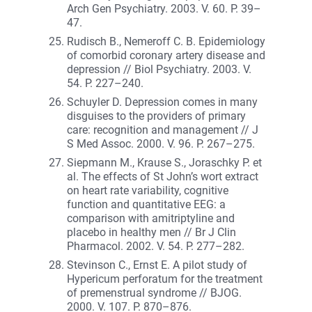
Arch Gen Psychiatry. 2003. V. 60. P. 39–
47.
Rudisch B., Nemeroff C. B. Epidemiology
of comorbid coronary artery disease and
depression // Biol Psychiatry. 2003. V.
54. P. 227–240.
Schuyler D. Depression comes in many
disguises to the providers of primary
care: recognition and management // J
S Med Assoc. 2000. V. 96. P. 267–275.
Siepmann M., Krause S., Joraschky P. et
al. The effects of St John’s wort extract
on heart rate variability, cognitive
function and quantitative EEG: a
comparison with amitriptyline and
placebo in healthy men // Br J Clin
Pharmacol. 2002. V. 54. P. 277–282.
Stevinson C., Ernst E. A pilot study of
Hypericum perforatum for the treatment
of premenstrual syndrome // BJOG.
2000. V. 107. P. 870–876.