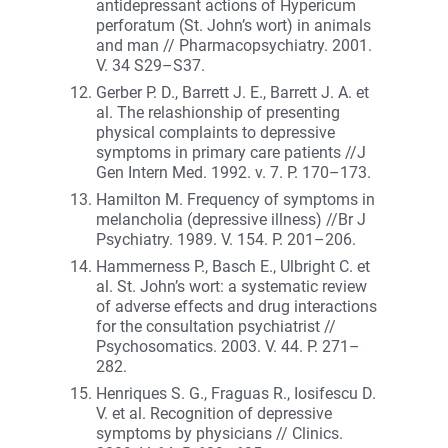
antidepressant actions of Hypericum
perforatum (St. John’s wort) in animals
and man // Pharmacopsychiatry. 2001.
V. 34 S29–S37.
Gerber P. D., Barrett J. E., Barrett J. A. et
al. The relashionship of presenting
physical complaints to depressive
symptoms in primary care patients //J
Gen Intern Med. 1992. v. 7. P. 170–173.
Hamilton M. Frequency of symptoms in
melancholia (depressive illness) //Br J
Psychiatry. 1989. V. 154. P. 201–206.
Hammerness P., Basch E., Ulbright C. et
al. St. John’s wort: a systematic review
of adverse effects and drug interactions
for the consultation psychiatrist //
Psychosomatics. 2003. V. 44. P. 271–
282.
Henriques S. G., Fraguas R., Iosifescu D.
V. et al. Recognition of depressive
symptoms by physicians // Clinics.