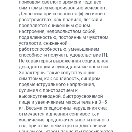
приходом светлого времени года все
симптомы самопроизвольно исчезают.
Депрессия при сезонных аффективных
расстройствах, как правило, легкая и
проявляется сниженным фоном
настроения, недовольством собой,
подавленностью, постоянным чувством
усталости, сниженной
работоспособностью, уменьшением
способности получать удовольствие [1].
Не характерны выраженная социальная
дезадаптация и суицидальные попытки.
Характерны такие сопутствующие
симптомы, как сонливость, синдром
предменструального напряжения,
булимия с пристрастием к
высокоуглеводной, быстроусвояемой
пище и увеличением массы тела на 3–5
кг. Весьма специфичны нарушения сна:
отмечается и дневная сонливость, и
увеличение продолжительности ночного
сна, при этом, несмотря на длительный
ночной сон, утром пациенты просыпаются