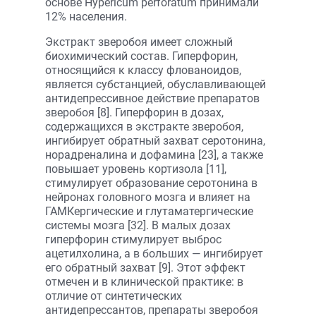
основе Hypericum perforatum принимали
12% населения.
Экстракт зверобоя имеет сложный
биохимический состав. Гиперфорин,
относящийся к классу флованоидов,
является субстанцией, обуславливающей
антидепрессивное действие препаратов
зверобоя [8]. Гиперфорин в дозах,
содержащихся в экстракте зверобоя,
ингибирует обратный захват серотонина,
норадреналина и дофамина [23], а также
повышает уровень кортизола [11],
стимулирует образование серотонина в
нейронах головного мозга и влияет на
ГАМКергические и глутаматергические
системы мозга [32]. В малых дозах
гиперфорин стимулирует выброс
ацетилхолина, а в больших — ингибирует
его обратный захват [9]. Этот эффект
отмечен и в клинической практике: в
отличие от синтетических
антидепрессантов, препараты зверобоя