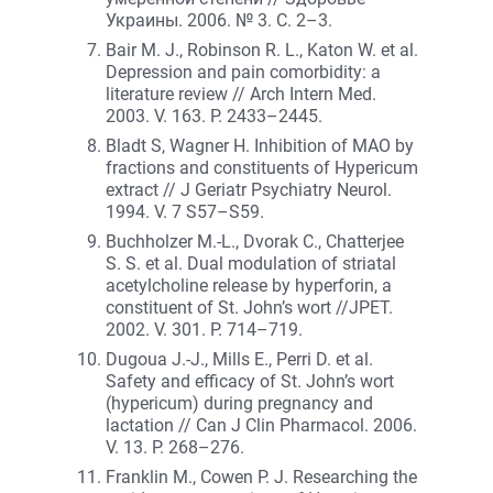
Украины. 2006. № 3. С. 2–3.
Bair M. J., Robinson R. L., Katon W. et al.
Depression and pain comorbidity: a
literature review // Arch Intern Med.
2003. V. 163. P. 2433–2445.
Bladt S, Wagner H. Inhibition of MAO by
fractions and constituents of Hypericum
extract // J Geriatr Psychiatry Neurol.
1994. V. 7 S57–S59.
Buchholzer M.-L., Dvorak C., Chatterjee
S. S. et al. Dual modulation of striatal
acetylcholine release by hyperforin, a
constituent of St. John’s wort //JPET.
2002. V. 301. P. 714–719.
Dugoua J.-J., Mills E., Perri D. et al.
Safety and efficacy of St. John’s wort
(hypericum) during pregnancy and
lactation // Can J Clin Pharmacol. 2006.
V. 13. P. 268–276.
Franklin M., Cowen P. J. Researching the