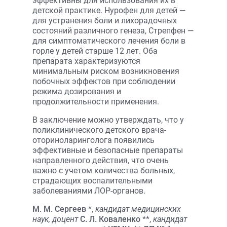
эффективны для использования их в
детской практике. Нурофен для детей —
для устранения боли и лихорадочных
состояний различного генеза, Стрепфен —
для симптоматического лечения боли в
горле у детей старше 12 лет. Оба
препарата характеризуются
минимальным риском возникновения
побочных эффектов при соблюдении
режима дозирования и
продолжительности применения.
В заключение можно утверждать, что у
поликлинического детского врача-
оториноларинголога появились
эффективные и безопасные препараты
направленного действия, что очень
важно с учетом количества больных,
страдающих воспалительными
заболеваниями ЛОР-органов.
М. М. Сергеев
*,
кандидат медицинских
наук, доцент
С. Л. Коваленко
**,
кандидат