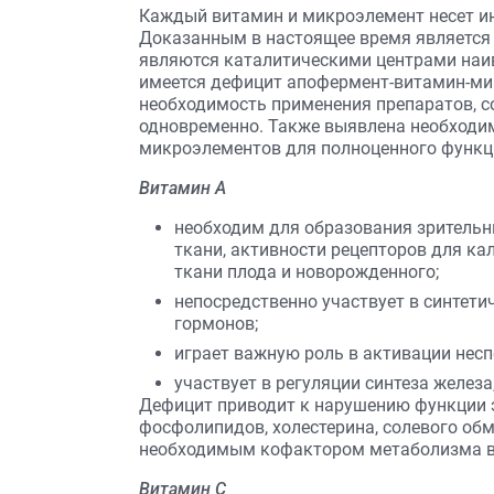
Каждый витамин и микроэлемент несет 
Доказанным в настоящее время является
являются каталитическими центрами наи
имеется дефицит апофермент-витамин-мин
необходимость применения препаратов, 
одновременно. Также выявлена необходим
микроэлементов для полноценного функц
Витамин А
необходим для образования зритель
ткани, активности рецепторов для ка
ткани плода и новорожденного;
непосредственно участвует в синтети
гормонов;
играет важную роль в активации нес
участвует в регуляции синтеза железа
Дефицит приводит к нарушению функции э
фосфолипидов, холестерина, солевого обм
необходимым кофактором метаболизма в
Витамин С