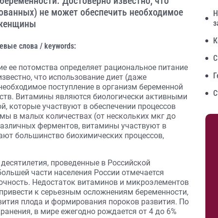
беременности. Достоверно известно, что
ованных) не может обеспечить необходимое
Н
 женщины
з
К
евые слова / keywords:
С
е ее потомства определяет рациональное питание
Г
известно, что использование диет (даже
необходимое поступление в организм беременной
С
ств. Витамины являются биологически активными
й, которые участвуют в обеспечении процессов
мы в малых количествах (от нескольких мкг до
 различных ферментов, витамины участвуют в
вают большинство биохимических процессов,
 десятилетия, проведенные в Российской
 большей части населения России отмечается
очность. Недостаток витаминов и микроэлементов
привести к серьезным осложнениям беременности,
вития плода и формирования пороков развития. По
анения, в мире ежегодно рождается от 4 до 6%