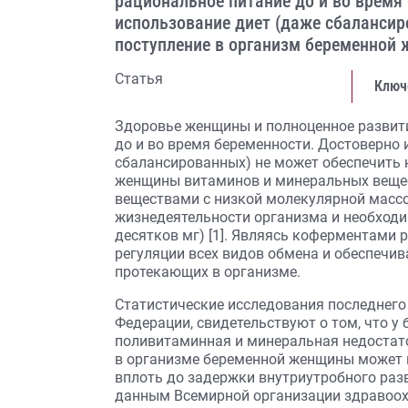
рациональное питание до и во время 
использование диет (даже сбалансир
поступление в организм беременной
Статья
Ключ
Здоровье женщины и полноценное развити
до и во время беременности. Достоверно 
сбалансированных) не может обеспечить 
женщины витаминов и минеральных веще
веществами с низкой молекулярной массо
жизнедеятельности организма и необходи
десятков мг) [1]. Являясь коферментами
регуляции всех видов обмена и обеспечи
протекающих в организме.
Статистические исследования последнего
Федерации, свидетельствуют о том, что у
поливитаминная и минеральная недостат
в организме беременной женщины может 
вплоть до задержки внутриутробного раз
данным Всемирной организации здравоохр