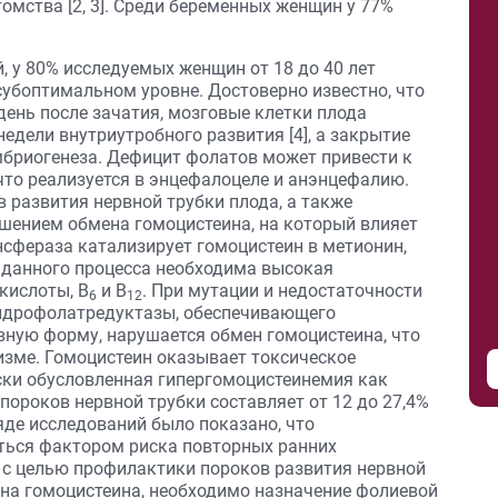
омства [2, 3]. Среди беременных женщин у 77%
 у 80% исследуемых женщин от 18 до 40 лет
субоптимальном уровне. Достоверно известно, что
день после зачатия, мозговые клетки плода
едели внутриутробного развития [4], а закрытие
мбриогенеза. Дефицит фолатов может привести к
 что реализуется в энцефалоцеле и анэнцефалию.
 развития нервной трубки плода, а также
шением обмена гомоцистеина, на который влияет
сфераза катализирует гомоцистеин в метионин,
 данного процесса необходима высокая
кислоты, В
и В
. При мутации и недостаточности
6
12
гидрофолатредуктазы, обеспечивающего
вную форму, нарушается обмен гомоцистеина, что
изме. Гомоцистеин оказывает токсическое
ески обусловленная гипергомоцистеинемия как
ороков нервной трубки составляет от 12 до 27,4%
ряде исследований было показано, что
ться фактором риска повторных ранних
 с целью профилактики пороков развития нервной
ена гомоцистеина, необходимо назначение фолиевой