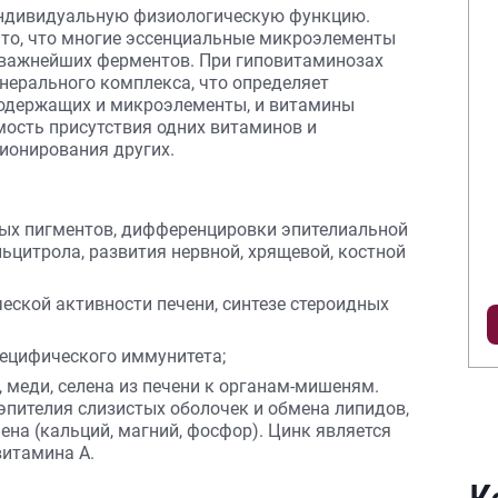
индивидуальную физиологическую функцию.
 то, что многие эссенциальные микроэлементы
важнейших ферментов. При гиповитаминозах
ерального комплекса, что определяет
содержащих и микроэлементы, и витамины
ость присутствия одних витаминов и
ионирования других.
ных пигментов, дифференцировки эпителиальной
льцитрола, развития нервной, хрящевой, костной
ческой активности печени, синтезе стероидных
пецифического иммунитета;
, меди, селена из печени к органам-мишеням.
пителия слизистых оболочек и обмена липидов,
ена (кальций, магний, фосфор). Цинк является
итамина А.