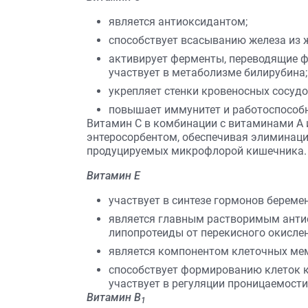
является антиоксидантом;
способствует всасыванию железа из 
активирует ферменты, переводящие ф
участвует в метаболизме билирубина;
укрепляет стенки кровеносных сосудо
повышает иммунитет и работоспособн
Витамин С в комбинации с витаминами А
энтеросорбентом, обеспечивая элиминаци
продуцируемых микрофлорой кишечника. 
Витамин Е
участвует в синтезе гормонов береме
является главным растворимым ант
липопротеиды от перекисного окисле
является компонентом клеточных ме
способствует формированию клеток кр
участвует в регуляции проницаемост
Витамин В
1