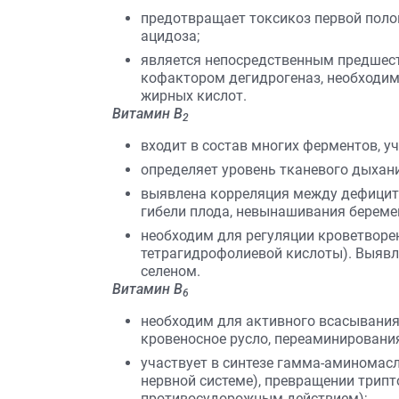
предотвращает токсикоз первой поло
ацидоза;
является непосредственным предшес
кофактором дегидрогеназ, необходимы
жирных кислот.
Витамин В
2
входит в состав многих ферментов, у
определяет уровень тканевого дыхани
выявлена корреляция между дефицит
гибели плода, невынашивания береме
необходим для регуляции кроветворен
тетрагидрофолиевой кислоты). Выявл
селеном.
Витамин В
6
необходим для активного всасывания
кровеносное русло, переаминирования
участвует в синтезе гамма-аминомас
нервной системе), превращении трип
противосудорожным действием);