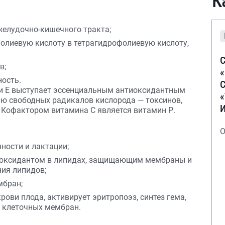
К
желудочно-кишечного тракта;
олиевую кислоту в тетрагидрофолиевую кислоту,
С
в;
ость.
С
 и Е выступает эссенциальным антиоксидантным
ю свободных радикалов кислорода — токсинов,
Кофактором витамина С является витамин Р.
О
нности и лактации;
иоксидантом в липидах, защищающим мембраны и
ния липидов;
мбран;
ови плода, активирует эритропоэз, синтез гема,
и клеточных мембран.