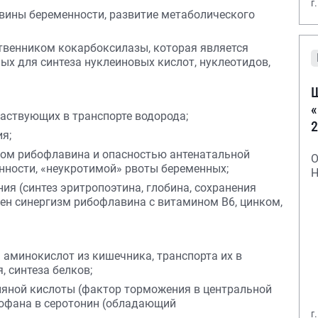
г
вины беременности, развитие метаболического
твенником кокарбоксилазы, которая является
х для синтеза нуклеиновых кислот, нуклеотидов,
Ш
«
частвующих в транспорте водорода;
2
я;
ом рибофлавина и опасностью антенатальной
О
нности, «неукротимой» рвоты беременных;
Н
ия (синтез эритропоэтина, глобина, сохранения
ен синергизм рибофлавина с витамином В6, цинком,
 аминокислот из кишечника, транспорта их в
, синтеза белков;
ляной кислоты (фактор торможения в центральной
тофана в серотонин (обладающий
г