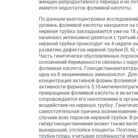
женщин репродуктивного периода и их пот
имеется недостаток фолиевой кислоты.
По данным многоцентровых исследований,
уровень фолиевой кислоты находился на 
нервная трубка закладывается уже на 18 
начинают интенсивно делиться с третьей н
нервной трубки происходит на 4 неделе э
развитию дефектов нервной трубки [5, 6],
Часть генетически обусловленных пороков
осложнений беременности связаны с нару
фолиевая кислота. Гомоцистеинметилтран
одну из 8 незаменимых аминокислот. Для
концентрация активной формы фолиевой 
активности фермента 5,10-метилентетра
превращение фолиевой кислоты в ее акти
сопровождается его накоплением в орган
воздействие на нервную трубку. Генетич
самостоятельная причина возникновения п
случаев всех пороков нервной трубки. В 
гипергомоцистеинемия может также явля
выкидышей, отслойки плаценты. Поэтому,
трубки плода, учитывая особенности обм