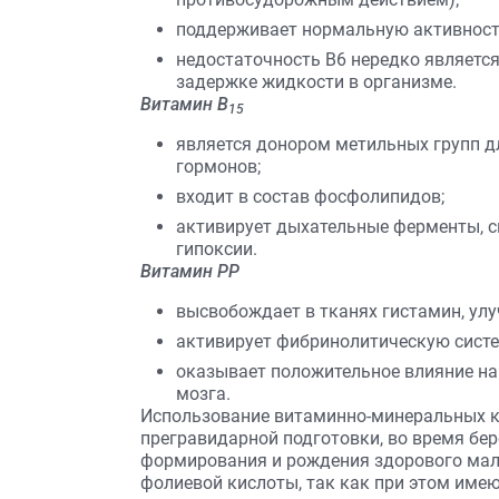
поддерживает нормальную активность
недостаточность В6 нередко является
задержке жидкости в организме.
Витамин В
15
является донором метильных групп дл
гормонов;
входит в состав фосфолипидов;
активирует дыхательные ферменты, с
гипоксии.
Витамин РР
высвобождает в тканях гистамин, ул
активирует фибринолитическую систе
оказывает положительное влияние н
мозга.
Использование витаминно-минеральных к
прегравидарной подготовки, во время бер
формирования и рождения здорового мал
фолиевой кислоты, так как при этом име