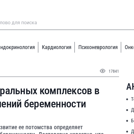
ндокринология
Кардиология
Психоневрология
Онк
17841
А
ральных комплексов в
Т
ений беременности
Д
Б
звитие ее потомства определяет
Д