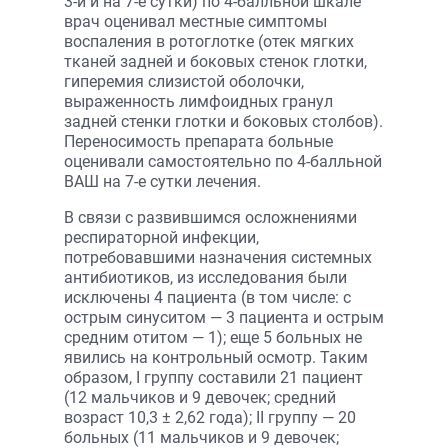
3-и и на 7-е сутки) по 4-балльной шкале
врач оценивал местные симптомы
воспаления в ротоглотке (отек мягких
тканей задней и боковых стенок глотки,
гиперемия слизистой оболочки,
выраженность лимфоидных гранул
задней стенки глотки и боковых столбов).
Переносимость препарата больные
оценивали самостоятельно по 4-балльной
ВАШ на 7-е сутки лечения.
В связи с развившимся осложнениями
респираторной инфекции,
потребовавшими назначения системных
антибиотиков, из исследования были
исключены 4 пациента (в том числе: с
острым синуситом — 3 пациента и острым
средним отитом — 1); еще 5 больных не
явились на контрольный осмотр. Таким
образом, I группу составили 21 пациент
(12 мальчиков и 9 девочек; средний
возраст 10,3 ± 2,62 года); II группу — 20
больных (11 мальчиков и 9 девочек;