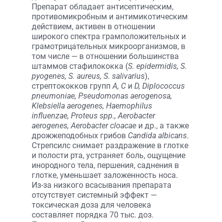
Препарат обладает антисептическим,
противомикробным и антимикотическим
действием, активен в отношении
широкого спектра грамположительных и
грамотрицательных микроорганизмов, в
том числе — в отношении большинства
штаммов стафилококка (
S. epidermidis, S.
pyogenes, S. aureus, S. salivarius
),
стрептококков групп
А, С
и
D, Diplococcus
pneumoniae, Pseudomonas aerogenosa,
Klebsiella aerogenes, Haemophilus
influenzae, Proteus spp., Aerobacter
aerogenes, Aerobacter cloacae
и др., а также
дрожжеподобных грибов
Candida albicans
.
Стрепсилс снимает раздражение в глотке
и полости рта, устраняет боль, ощущение
инородного тела, першения, саднения в
глотке, уменьшает заложенность носа.
Из-за низкого всасывания препарата
отсутствует системный эффект —
токсическая доза для человека
составляет порядка 70 тыс. доз.