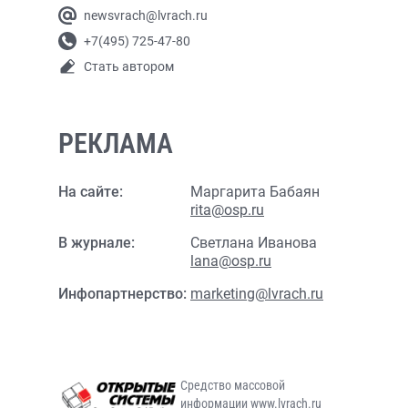
newsvrach@lvrach.ru
+7(495) 725-47-80
Стать автором
РЕКЛАМА
На сайте:
Маргарита Бабаян
rita@osp.ru
В журнале:
Светлана Иванова
lana@osp.ru
Инфопартнерство:
marketing@lvrach.ru
Средство массовой
информации www.lvrach.ru