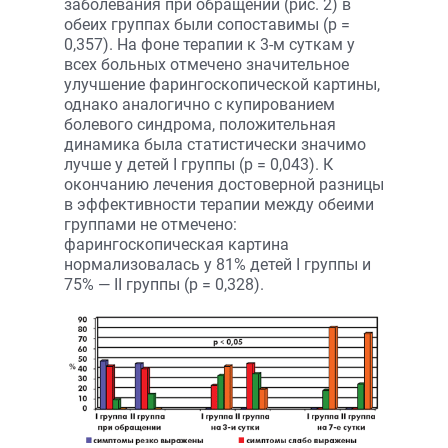
заболевания при обращении (рис. 2) в
обеих группах были сопоставимы (р =
0,357). На фоне терапии к 3-м суткам у
всех больных отмечено значительное
улучшение фарингоскопической картины,
однако аналогично с купированием
болевого синдрома, положительная
динамика была статистически значимо
лучше у детей I группы (р = 0,043). К
окончанию лечения достоверной разницы
в эффективности терапии между обеими
группами не отмечено:
фарингоскопическая картина
нормализовалась у 81% детей I группы и
75% — II группы (р = 0,328).