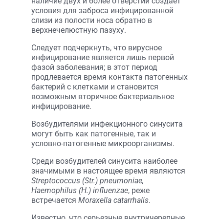
наличие двух и более отверстий создает
условия для заброса инфицированной
слизи из полости носа обратно в
верхнечелюстную пазуху.
Следует подчеркнуть, что вирусное
инфицирование является лишь первой
фазой заболевания; в этот период
продлевается время контакта патогенных
бактерий с клетками и становится
возможным вторичное бактериальное
инфицирование.
Возбудителями инфекционного синусита
могут быть как патогенные, так и
условно-патогенные микроорганизмы.
Среди возбудителей синусита наиболее
значимыми в настоящее время являются
Streptococcus (Str.) pneumoniae,
Haemophilus (H.) influenzae
, реже
встречается
Moraxella catarrhalis
.
Известно, что серьезные внутричерепные