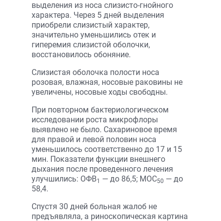
выделения из носа слизисто-гнойного
характера. Через 5 дней выделения
приобрели слизистый характер,
значительно уменьшились отек и
гиперемия слизистой оболочки,
восстановилось обоняние.
Слизистая оболочка полости носа
розовая, влажная, носовые раковины не
увеличены, носовые ходы свободны.
При повторном бактериологическом
исследовании роста микрофлоры
выявлено не было. Сахариновое время
для правой и левой половин носа
уменьшилось соответственно до 17 и 15
мин. Показатели функции внеш­него
дыхания после проведенного лечения
улучшились: ОФВ
— до 86,5; МОС
— до
1
50
58,4.
Спустя 30 дней больная жалоб не
предъявляла, а риноскопическая картина