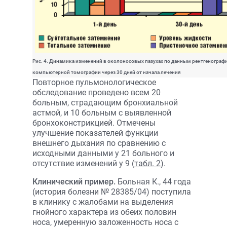
Рис. 4. Динамика изменений в околоносовых пазухах по данным рентгенограф
компьютерной томографии через 30 дней от начала лечения
Повторное пульмонологическое
обследование проведено всем 20
больным, страдающим бронхиальной
астмой, и 10 больным с выявленной
бронхоконстрикцией. Отмечены
улучшение показателей функции
внешнего дыхания по сравнению с
исходными данными у 21 больного и
отсут­ствие изменений у 9 (
табл. 2
).
Клинический пример.
Больная К., 44 года
(история болезни № 28385/04) поступила
в клинику с жалобами на выделения
гнойного характера из обеих половин
носа, умеренную заложенность носа с