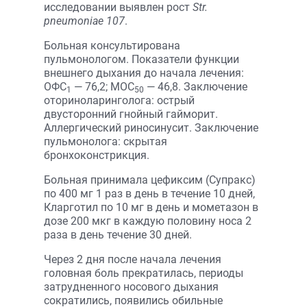
исследовании выявлен рост
Str.
pneumoniae 107
.
Больная консультирована
пульмонологом. Показатели функции
внешнего дыхания до начала лечения:
ОФС
— 76,2; МОС
— 46,8. Заключение
1
50
оториноларинголога: острый
двусторонний гнойный гайморит.
Аллергический риносинусит. Заключение
пульмонолога: скрытая
бронхоконстрикция.
Больная принимала цефиксим (Супракс)
по 400 мг 1 раз в день в течение 10 дней,
Кларготил по 10 мг в день и мометазон в
дозе 200 мкг в каждую половину носа 2
раза в день течение 30 дней.
Через 2 дня после начала лечения
головная боль прекратилась, периоды
затрудненного носового дыхания
сократились, появились обильные