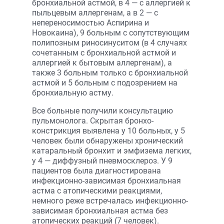
бронхиальной астмой, в 4 — с аллергией к
пыльцевым аллергенам, а в 2 — с
непереносимостью Аспирина и
Новокаина), 9 больным с сопутствующим
полипозным риносинуситом (в 4 случаях
сочетанным с бронхиальной астмой и
аллергией к бытовым аллергенам), а
также 3 больным только с бронхиальной
астмой и 5 больным с подозрением на
бронхиальную астму.
Все больные получили консультацию
пульмонолога. Скрытая бронхо­
констрикция выявлена у 10 больных, у 5
человек были обнаружены хронический
катаральный бронхит и эмфизема легких,
у 4 — диффузный пневмосклероз. У 9
пациентов была диагностирована
инфекционно-зависимая бронхиальная
астма с атопическими реакциями,
немного реже встречалась инфекционно-
зависимая бронхиальная астма без
атопических реакций (7 человек).