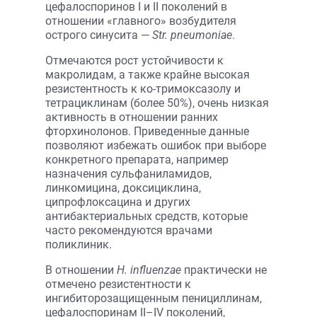
цефалоспоринов I и II поколений в
отношении «главного» возбудителя
острого синусита —
Str. рneumoniae
.
Отмечаются рост устойчивости к
макролидам, а также крайне высокая
резистентность к ко-тримоксазолу и
тетрациклинам (более 50%), очень низкая
активность в отношении ранних
фторхинолонов. Приведенные данные
позволяют избежать ошибок при выборе
конкретного препарата, например
назначения сульфаниламидов,
линкомицина, доксициклина,
ципрофлоксацина и других
антибактериальных средств, которые
часто рекомендуются врачами
поликлиник.
В отношении
H. influenzae
практически не
отмечено резистентности к
ингибиторозащищенным пенициллинам,
цефалоспоринам II–IV поколений,