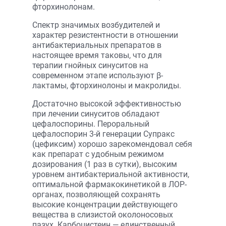
фторхинолонам.
Спектр значимых возбудителей и
характер резистентности в отношении
антибактериальных препаратов в
настоящее время таковы, что для
терапии гнойных синуситов на
современном этапе используют β-
лактамы, фторхинолоны и макролиды.
Достаточно высокой эффективностью
при лечении синуситов обладают
цефалоспорины. Пероральный
цефалоспорин 3-й генерации Супракс
(цефиксим) хорошо зарекомендовал себя
как препарат с удобным режимом
дозирования (1 раз в сутки), высоким
уровнем антибактериальной активности,
оптимальной фармакокинетикой в ЛОР-
органах, позволяющей сохранять
высокие концентрации действующего
вещества в слизистой околоносовых
пазух. Карбоцистеин — единственный