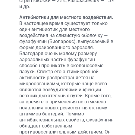
стрептококки — 22%,
Fusobacterium
— 15%
и др.
Антибиотики для местного воздейст­вия.
В настоящее время существует только
один антибиотик для местного
воздействия на слизистую оболочку —
фузафунгин (Биопарокс), выпускаемый в
форме дозированного аэрозоля.
Благодаря очень малому размеру
аэрозольных частиц фузафунгин
способен проникать в околоносовые
пазухи. Спектр его антимикробной
активности распространяется на
микроорганизмы, которые чаще всего
являются возбудителями инфекций
верхних дыхательных путей. Кроме того,
за время его применения не отмечено
появления новых резистентных к нему
штаммов бактерий. Помимо
антибактериальных свойств, фузафунгин
обладает собственным
противовоспалительным действием. Он