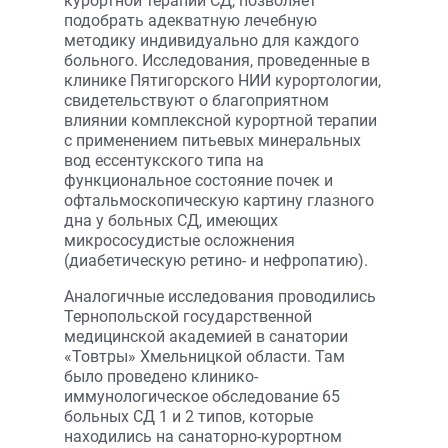
курортной терапии СД, позволяет
подобрать адекватную лечебную
методику индивидуально для каждого
больного. Исследования, проведенные в
клинике Пятигорского НИИ курортологии,
свидетельствуют о благоприятном
влиянии комплексной курортной терапии
с применением питьевых минеральных
вод ессентукского типа на
функциональное состояние почек и
офтальмоскопическую картину глазного
дна у больных СД, имеющих
микрососудистые осложнения
(диабетическую ретино- и нефропатию).
Аналогичные исследования проводились
Тернопольской государственной
медицинской академией в санатории
«Товтры» Хмельницкой области. Там
было проведено клинико-
иммунологическое обследование 65
больных СД 1 и 2 типов, которые
находились на санаторно-курортном