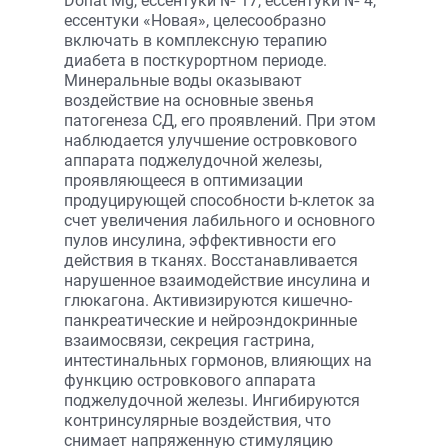
Donat Mg, ессентуки № 17, ессентуки № 4,
ессентуки «Новая», целесообразно
включать в комплексную терапию
диабета в посткурортном периоде.
Минеральные воды оказывают
воздействие на основные звенья
патогенеза СД, его проявлений. При этом
наблюдается улучшение островкового
аппарата поджелудочной железы,
проявляющееся в оптимизации
продуцирующей способности b-клеток за
счет увеличения лабильного и основного
пулов инсулина, эффективности его
действия в тканях. Восстанавливается
нарушенное взаимодействие инсулина и
глюкагона. Активизируются кишечно-
панкреатические и нейроэндокринные
взаимосвязи, секреция гастрина,
интестинальных гормонов, влияющих на
функцию островкового аппарата
поджелудочной железы. Ингибируются
контринсулярные воздействия, что
снимает напряженную стимуляцию