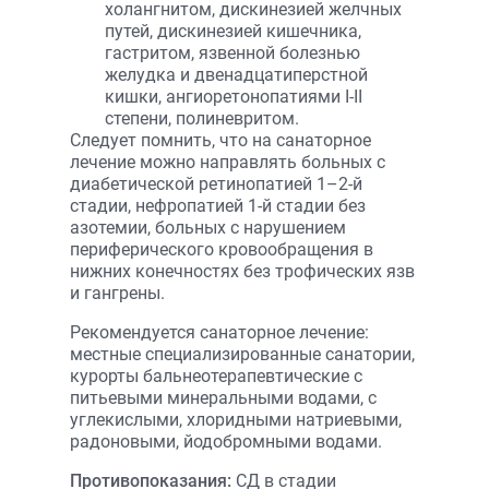
холангнитом, дискинезией желчных
путей, дискинезией кишечника,
гастритом, язвенной болезнью
желудка и двенадцатиперстной
кишки, ангиоретонопатиями I-II
степени, полиневритом.
Следует помнить, что на санаторное
лечение можно направлять больных с
диабетической ретинопатией 1–2-й
стадии, нефропатией 1-й стадии без
азотемии, больных с нарушением
периферического кровообращения в
нижних конечностях без трофических язв
и гангрены.
Рекомендуется санаторное лечение:
местные специализированные санатории,
курорты бальнеотерапевтические с
питьевыми минеральными водами, с
углекислыми, хлоридными натриевыми,
радоновыми, йодобромными водами.
Противопоказания:
СД в стадии