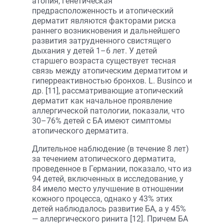
атопия, генетическая
предрасположенность и атопический
дерматит являются факторами риска
раннего возникновения и дальнейшего
развития затрудненного свистящего
дыхания у детей 1–6 лет. У детей
старшего возраста существует тесная
связь между атопическим дерматитом и
гиперреактивностью бронхов. L. Businco и
др. [11], рассматривающие атопический
дерматит как начальное проявление
аллергической патологии, показали, что
30–76% детей с БА имеют симптомы
атопического дерматита.
Длительное наблюдение (в течение 8 лет)
за течением атопического дерматита,
проведенное в Германии, показало, что из
94 детей, включенных в исследование, у
84 имело место улучшение в отношении
кожного процесса, однако у 43% этих
детей наблюдалось развитие БА, а у 45%
— аллергического ринита [12]. Причем БА