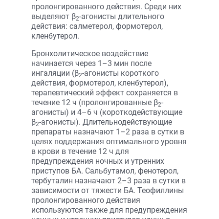
пролонгированного действия. Среди них
выделяют β
-агонисты длительного
2
действия: салметерол, формотерол,
кленбутерол.
Бронхолитическое воздействие
начинается через 1–3 мин после
ингаляции (β
-агонисты короткого
2
действия, формотерол, кленбутерол),
терапевтический эффект сохраняется в
течение 12 ч (пролонгированные β
-
2
агонисты) и 4–6 ч (короткодействующие
β
-агонисты). Длительнодействующие
2
препараты назначают 1–2 раза в сутки в
целях поддержания оптимального уровня
в крови в течение 12 ч для
предупреждения ночных и утренних
приступов БА. Сальбутамол, фенотерол,
тербуталин назначают 2–3 раза в сутки в
зависимости от тяжести БА. Теофиллины
пролонгированного действия
используются также для предупреждения