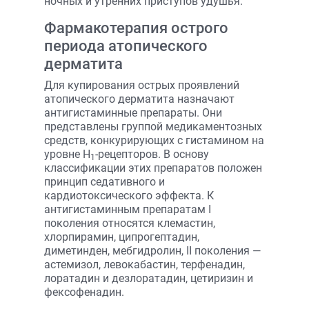
ночных и утренних приступов удушья.
Фармакотерапия острого
периода атопического
дерматита
Для купирования острых проявлений
атопического дерматита назначают
антигистаминные препараты. Они
представлены группой медикаментозных
средств, конкурирующих с гистамином на
уровне Н
-рецепторов. В основу
1
классификации этих препаратов положен
принцип седативного и
кардиотоксического эффекта. К
антигистаминным препаратам I
поколения относятся клемастин,
хлорпирамин, ципрогептадин,
диметинден, мебгидролин, II поколения —
астемизол, левокабастин, терфенадин,
лоратадин и дезлоратадин, цетиризин и
фексофенадин.