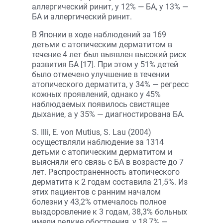
аллергический ринит, у 12% — БА, у 13% —
БА и аллергический ринит.
В Японии в ходе наблюдений за 169
детьми с атопическим дерматитом в
течение 4 лет был выявлен высокий риск
развития БА [17]. При этом у 51% детей
было отмечено улучшение в течении
атопического дерматита, у 34% — регресс
кожных проявлений, однако у 45%
наблюдаемых появилось свистящее
дыхание, а у 35% — диагностирована БА.
S. Illi, E. von Mutius, S. Lau (2004)
осуществляли наблюдение за 1314
детьми с атопическим дерматитом и
выясняли его связь с БА в возрасте до 7
лет. Распространенность атопического
дерматита к 2 годам составила 21,5%. Из
этих пациентов с ранним началом
болезни у 43,2% отмечалось полное
выздоровление к 3 годам, 38,3% больных
имели редкие обострения, у 18,7% —