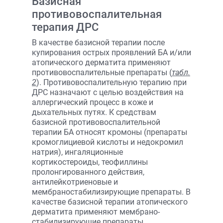
Базисная
противовоспалительная
терапия ДРС
В качестве базисной терапии после
купирования острых проявлений БА и/или
атопического дерматита применяют
противовоспалительные препараты (
табл.
2
). Противовоспалительную терапию при
ДРС назначают с целью воздействия на
аллергический процесс в коже и
дыхательных путях. К средствам
базисной противовоспалительной
терапии БА относят кромоны (препараты
кромоглициевой кислоты и недокромил
натрия), ингаляционные
кортикостероиды, теофиллины
пролонгированного действия,
антилейкотриеновые и
мембраностабилизирующие препараты. В
качестве базисной терапии атопического
дерматита применяют мембрано-
стабилизирующие препараты,