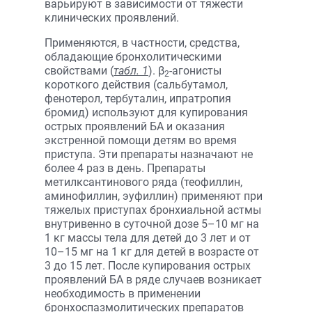
варьируют в зависимости от тяжести
клинических проявлений.
Применяются, в частности, средства,
обладающие бронхолитическими
свойствами (
табл. 1
). β
-агонисты
2
короткого действия (сальбутамол,
фенотерол, тербуталин, ипратропия
бромид) используют для купирования
острых проявлений БА и оказания
экстренной помощи детям во время
приступа. Эти препараты назначают не
более 4 раз в день. Препараты
метилксантинового ряда (теофиллин,
аминофиллин, эуфиллин) применяют при
тяжелых приступах бронхиальной астмы
внутривенно в суточной дозе 5–10 мг на
1 кг массы тела для детей до 3 лет и от
10–15 мг на 1 кг для детей в возрасте от
3 до 15 лет. После купирования острых
проявлений БА в ряде случаев возникает
необходимость в применении
бронхоспазмолитических препаратов