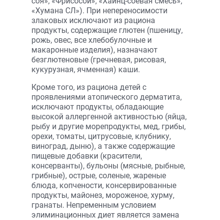
соя», «Фрисосой», «Хайнц-соевая смесь»,
«Хумана СЛ»). При непереносимости
злаковых исключают из рациона
продукты, содержащие глютен (пшеницу,
рожь, овес, все хлебобулочные и
макаронные изделия), назначают
безглютеновые (гречневая, рисовая,
кукурузная, ячменная) каши.
Кроме того, из рациона детей с
проявлениями атопического дерматита,
исключают продукты, обладающие
высокой аллергенной активностью (яйца,
рыбу и другие морепродукты, мед, грибы,
орехи, томаты, цитрусовые, клубнику,
виноград, дыню), а также содержащие
пищевые добавки (красители,
консерванты), бульоны (мясные, рыбные,
грибные), острые, соленые, жареные
блюда, копчености, консервированные
продукты, майонез, мороженое, хурму,
гранаты. Непременным условием
элиминационных диет является замена