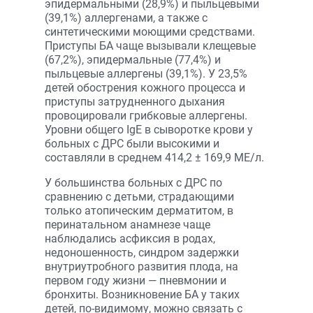
эпидермальными (28,9%) и пыльцевыми
(39,1%) аллергенами, а также с
синтетическими моющими средствами.
Приступы БА чаще вызывали клещевые
(67,2%), эпидермальные (77,4%) и
пыльцевые аллергены (39,1%). У 23,5%
детей обострения кожного процесса и
приступы затрудненного дыхания
провоцировали грибковые аллергены.
Уровни общего IgE в сыворотке крови у
больных с ДРС были высокими и
составляли в среднем 414,2 ± 169,9 МЕ/л.
У большинства больных с ДРС по
сравнению с детьми, страдающими
только атопическим дерматитом, в
перинатальном анамнезе чаще
наблюдались асфиксия в родах,
недоношенность, синдром задержки
внутриутробного развития плода, на
первом году жизни — пневмонии и
бронхиты. Возникновение БА у таких
детей, по-видимому, можно связать с