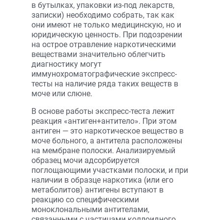
в бутылках, упаковки из-под лекарств,
записки) необходимо собрать, так как
они имеют не только медицинскую, но и
юридическую ценность. При подозрении
на острое отравление наркотическими
веществами значительно облегчить
диагностику могут
иммунохроматографические экспресс-
тесты на наличие ряда таких веществ в
моче или слюне.
В основе работы экспресс-теста лежит
реакция «антиген+антитело». При этом
антиген — это наркотическое вещество в
моче больного, а антитела расположены
на мембране полоски. Анализируемый
образец мочи адсорбируется
поглощающими участками полоски, и при
наличии в образце наркотика (или его
метаболитов) антигены вступают в
реакцию со специфическими
моноклональными антителами,
связанными с частицами коллоидного