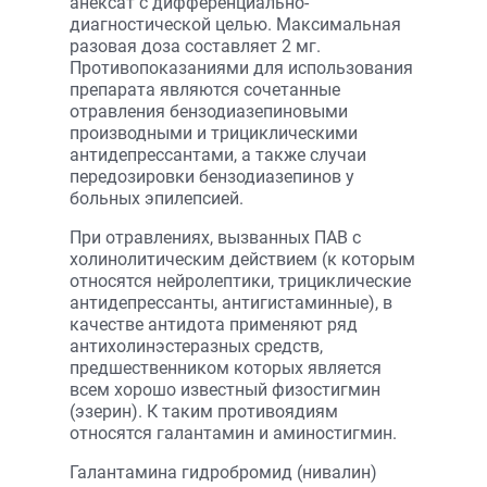
анексат с дифференциально-
диагностической целью. Максимальная
разовая доза составляет 2 мг.
Противопоказаниями для использования
препарата являются сочетанные
отравления бензодиазепиновыми
производными и трициклическими
антидепрессантами, а также случаи
передозировки бензодиазепинов у
больных эпилепсией.
При отравлениях, вызванных ПАВ с
холинолитическим действием (к которым
относятся нейролептики, трициклические
антидепрессанты, антигистаминные), в
качестве антидота применяют ряд
антихолинэстеразных средств,
предшественником которых является
всем хорошо известный физостигмин
(эзерин). К таким противоядиям
относятся галантамин и аминостигмин.
Галантамина гидробромид (нивалин)