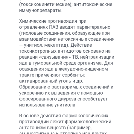
(токсикокинетические); антитоксические
иммунопрепараты.
Химические противоядия при
отравлениях ПАВ вводят парентерально
(тиоловые соединения, образующие при
взаимодействии нетоксичные соединения
— унитиол, мекаптид). Действие
токсикотропных антидотов основано на
реакции «связывания» ТВ, нейтрализации
яда в гуморальной среде организма. Для
осаждения яда в желудочно-кишечном
тракте применяют сорбенты:
активированный уголь и др.
Образованию растворимых соединений и
ускорению их выведения с помощью
форсированного диуреза способствует
использование унитиола.
В основе действия фармакологических
противоядий лежит фармакологический
антагонизм веществ (например,
аминостигмина и атропина или других