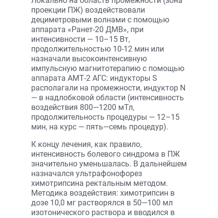
Локально на область промежности (зона
проекции ПЖ) воздействовали
дециметровыми волнами с помощью
аппарата «Ранет-20 ДМВ», при
интенсивности — 10–15 Вт,
продолжительностью 10-12 мин или
назначали высокоинтенсивную
импульсную магнитотерапию с помощью
аппарата АМТ-2 АГС: индукторы S
располагали на промежности, индуктор N
— в надлобковой области (интенсивность
воздействия 800—1200 мТл,
продолжительность процедуры — 12–15
мин, на курс — пять—семь процедур).
К концу лечения, как правило,
интенсивность болевого синдрома в ПЖ
значительно уменьшалась. В дальнейшем
назначался ультрафонофорез
химотрипсина ректальным методом.
Методика воздействия: химотрипсин в
дозе 10,0 мг растворялся в 50—100 мл
изотонического раствора и вводился в