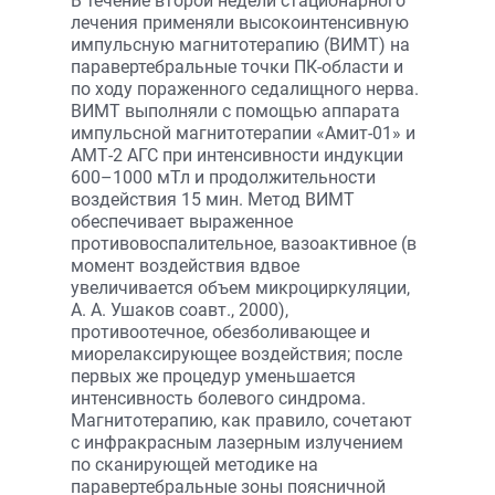
В течение второй недели стационарного
лечения применяли высокоинтенсивную
импульсную магнитотерапию (ВИМТ) на
паравертебральные точки ПК-области и
по ходу пораженного седалищного нерва.
ВИМТ выполняли с помощью аппарата
импульсной магнитотерапии «Амит-01» и
АМТ-2 АГС при интенсивности индукции
600–1000 мТл и продолжительности
воздействия 15 мин. Метод ВИМТ
обеспечивает выраженное
противовоспалительное, вазоактивное (в
момент воздействия вдвое
увеличивается объем микроциркуляции,
А. А. Ушаков соавт., 2000),
противоотечное, обезболивающее и
миорелаксирующее воздействия; после
первых же процедур уменьшается
интенсивность болевого синдрома.
Магнитотерапию, как правило, сочетают
с инфракрасным лазерным излучением
по сканирующей методике на
паравертебральные зоны поясничной