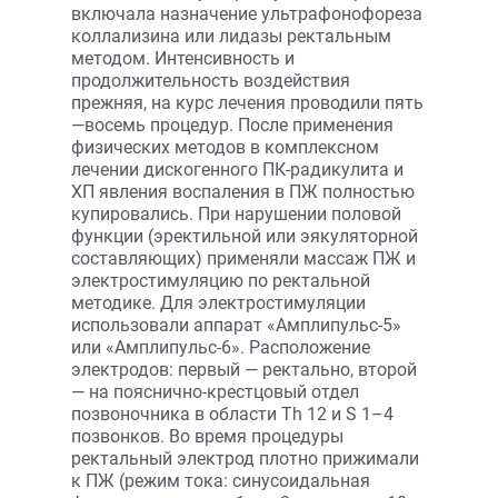
включала назначение ультрафонофореза
коллализина или лидазы ректальным
методом. Интенсивность и
продолжительность воздействия
прежняя, на курс лечения проводили пять
—восемь процедур. После применения
физических методов в комплексном
лечении дискогенного ПК-радикулита и
ХП явления воспаления в ПЖ полностью
купировались. При нарушении половой
функции (эректильной или эякуляторной
составляющих) применяли массаж ПЖ и
электростимуляцию по ректальной
методике. Для электростимуляции
использовали аппарат «Амплипульс-5»
или «Амплипульс-6». Расположение
электродов: первый — ректально, второй
— на пояснично-крестцовый отдел
позвоночника в области Th 12 и S 1–4
позвонков. Во время процедуры
ректальный электрод плотно прижимали
к ПЖ (режим тока: синусоидальная