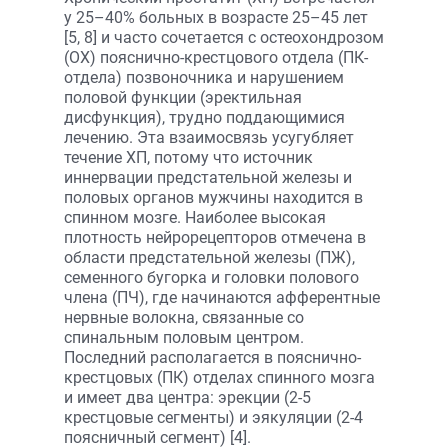
у 25–40% больных в возрасте 25–45 лет
[5, 8] и часто сочетается с остеохондрозом
(ОХ) пояснично-крестцового отдела (ПК-
отдела) позвоночника и нарушением
половой функции (эректильная
дисфункция), трудно поддающимися
лечению. Эта взаимосвязь усугубляет
течение ХП, потому что источник
иннервации предстательной железы и
половых органов мужчины находится в
спинном мозге. Наиболее высокая
плотность нейрорецепторов отмечена в
области предстательной железы (ПЖ),
семенного бугорка и головки полового
члена (ПЧ), где начинаются афферентные
нервные волокна, связанные со
спинальным половым центром.
Последний располагается в пояснично-
крестцовых (ПК) отделах спинного мозга
и имеет два центра: эрекции (2-5
крестцовые сегменты) и эякуляции (2-4
поясничный сегмент) [4].