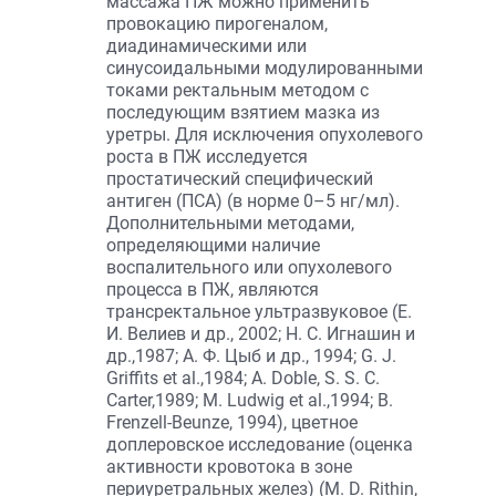
массажа ПЖ можно применить
провокацию пирогеналом,
диадинамическими или
синусоидальными модулированными
токами ректальным методом с
последующим взятием мазка из
уретры. Для исключения опухолевого
роста в ПЖ исследуется
простатический специфический
антиген (ПСА) (в норме 0–5 нг/мл).
Дополнительными методами,
определяющими наличие
воспалительного или опухолевого
процесса в ПЖ, являются
трансректальное ультразвуковое (Е.
И. Велиев и др., 2002; Н. С. Игнашин и
др.,1987; А. Ф. Цыб и др., 1994; G. J.
Griffits et al.,1984; A. Doble, S. S. C.
Carter,1989; M. Ludwig et al.,1994; B.
Frenzell-Beunze, 1994), цветное
доплеровское исследование (оценка
активности кровотока в зоне
периуретральных желез) (M. D. Rithin,