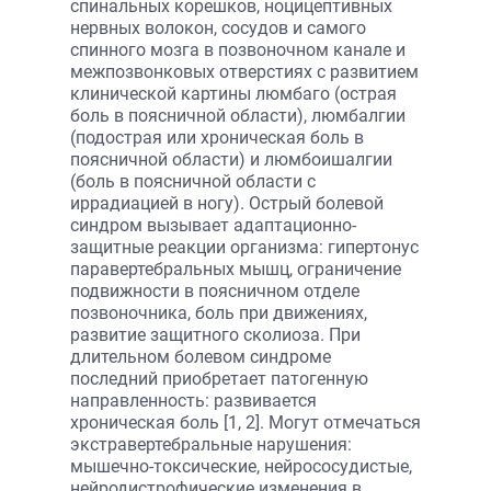
спинальных корешков, ноцицептивных
нервных волокон, сосудов и самого
спинного мозга в позвоночном канале и
межпозвонковых отверстиях с развитием
клинической картины люмбаго (острая
боль в поясничной области), люмбалгии
(подострая или хроническая боль в
поясничной области) и люмбоишалгии
(боль в поясничной области с
иррадиацией в ногу). Острый болевой
синдром вызывает адаптационно-
защитные реакции организма: гипертонус
паравертебральных мышц, ограничение
подвижности в поясничном отделе
позвоночника, боль при движениях,
развитие защитного сколиоза. При
длительном болевом синдроме
последний приобретает патогенную
направленность: развивается
хроническая боль [1, 2]. Могут отмечаться
экстравертебральные нарушения:
мышечно-токсические, нейрососудистые,
нейродистрофические изменения в