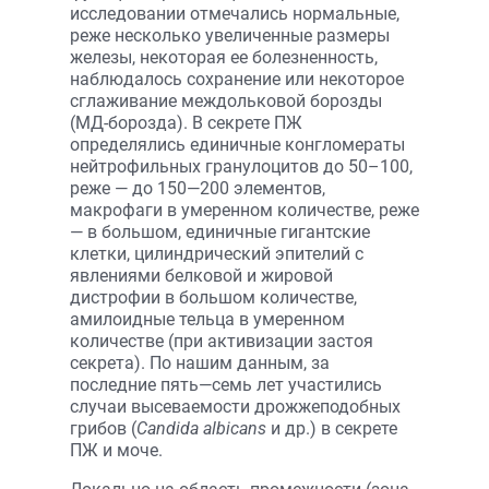
исследовании отмечались нормальные,
реже несколько увеличенные размеры
железы, некоторая ее болезненность,
наблюдалось сохранение или некоторое
сглаживание междольковой борозды
(МД-борозда). В секрете ПЖ
определялись единичные конгломераты
нейтрофильных гранулоцитов до 50–100,
реже — до 150—200 элементов,
макрофаги в умеренном количестве, реже
— в большом, единичные гигантские
клетки, цилиндрический эпителий с
явлениями белковой и жировой
дистрофии в большом количестве,
амилоидные тельца в умеренном
количестве (при активизации застоя
секрета). По нашим данным, за
последние пять—семь лет участились
случаи высеваемости дрожжеподобных
грибов (
Candida albicans
и др.) в секрете
ПЖ и моче.