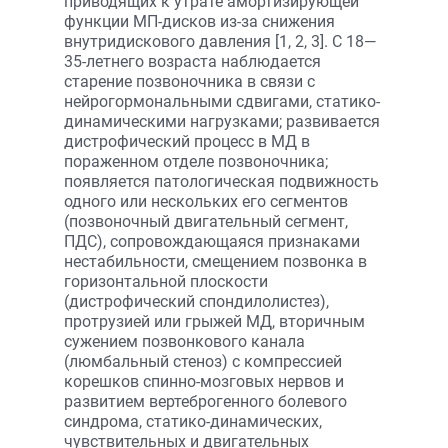
приводящих к утрате амортизирующей
функции МП-дисков из-за снижения
внутридискового давления [1, 2, 3]. С 18—
35-летнего возраста наблюдается
старение позвоночника в связи с
нейрогормональными сдвигами, статико-
динамическими нагрузками; развивается
дистрофический процесс в МД в
пораженном отделе позвоночника;
появляется патологическая подвижность
одного или нескольких его сегментов
(позвоночный двигательный сегмент,
ПДС), сопровождающаяся признаками
нестабильности, смещением позвонка в
горизонтальной плоскости
(дистрофический спондилолистез),
протрузией или грыжей МД, вторичным
сужением позвонкового канала
(люмбальный стеноз) с компрессией
корешков спинно-мозговых нервов и
развитием вертеброгенного болевого
синдрома, статико-динамических,
чувствительных и двигательных