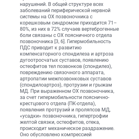
нарушений. В общей структуре всех
заболеваний периферической нервной
системы на ОХ позвоночника с
корешковым синдромом приходится 71–
80%, из них в 72% случаев вертеброгенные
боли связаны с ОХ поясничного отдела
позвоночника [3, 6]. Гипермобильность
ПДС приводит к развитию
компенсаторного спондилеза и артроза
дугоотросчатых суставов, появлению
остеофитов тел позвонков (спондилез),
повреждению связочного аппарата,
артропатии межпозвонковых суставов
(спондилоартроз), протрузии и грыжам
МД. При выраженном ОХ позвоночника,
за счет гипермобильности пояснично-
крестцового отдела (ПК-отдела),
появления протрузий и проляпсов МД,
«усадки» позвоночника, гипертрофии
желтой связки, остеофитов, отека,
происходит механическое раздражение.
Оно обусловлено компрессией