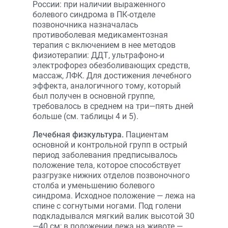
России: при наличии выраженного
болевого синдрома в ПК-отделе
позвоночника назначалась
противоболевая медикаментозная
терапия с включением в нее методов
физиотерапии: ДДТ, ультрафоно-и
электрофорез обезболивающих средств,
массаж, ЛФК. Для достижения лечебного
эффекта, аналогичного тому, который
был получен в основной группе,
требовалось в среднем на три—пять дней
больше (см. таблицы 4 и 5).
Лечебная физкультура.
Пациентам
основной и контрольной групп в острый
период заболевания предписывалось
положение тела, которое способствует
разгрузке нижних отделов позвоночного
столба и уменьшению болевого
синдрома. Исходное положение — лежа на
спине с согнутыми ногами. Под голени
подкладывался мягкий валик высотой 30
—40 см; в положении лежа на животе —