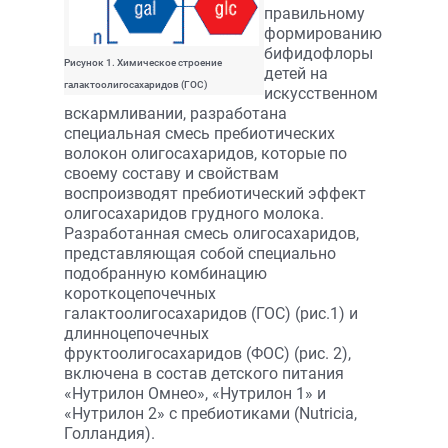
правильному
формированию
бифидофлоры
Рисунок 1. Химическое строение
детей на
галактоолигосахаридов (ГОС)
искусственном
вскармливании, разработана
специальная смесь пребиотических
волокон олигосахаридов, которые по
своему составу и свойствам
воспроизводят пребиотический эффект
олигосахаридов грудного молока.
Разработанная смесь олигосахаридов,
представляющая собой специально
подобранную комбинацию
короткоцепочечных
галактоолигосахаридов (ГОС) (рис.1) и
длинноцепочечных
фруктоолигосахаридов (ФОС) (рис. 2),
включена в состав детского питания
«Нутрилон Омнео», «Нутрилон 1» и
«Нутрилон 2» с пребиотиками (Nutricia,
Голландия).