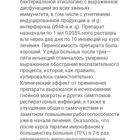
бактериальной этиологии) с выраженной
дисфункцией во всех звеньях
иммунитета, в том числе с угнетением
индуцированной продукции a -и g-
интерферона (ИНФ-a и -g). Препарат
назначали по 1 мл 0,005%-ного раствора
в/м через два дня по 10 инъекций на курс
лечения. Переносимость препарата была
хорошей. У ряда больных после трех—
пяти инъекций отмечалось умеренно
выраженное обострение воспалительного
процесса, которое, как правило,
купировалось самостоятельно.
Клинический эффект от применения
препарата выражался в исчезновении
гнойной мокроты и других симптомов
респираторных инфекций, а также в
улучшении общего самочувствия и
заметном повышении работоспособности
уже в начале лечения. Оказалось, что
после курса терапии имунофаном у
большинства больных (70%) в 2-6 раз
увеличилась вирус-индуцированная