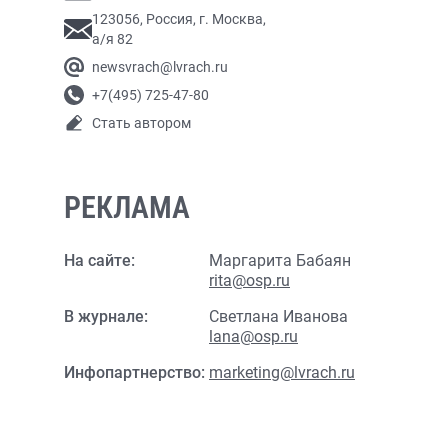
123056, Россия, г. Москва,
а/я 82
newsvrach@lvrach.ru
+7(495) 725-47-80
Стать автором
РЕКЛАМА
На сайте:
Маргарита Бабаян
rita@osp.ru
В журнале:
Светлана Иванова
lana@osp.ru
Инфопартнерство:
marketing@lvrach.ru