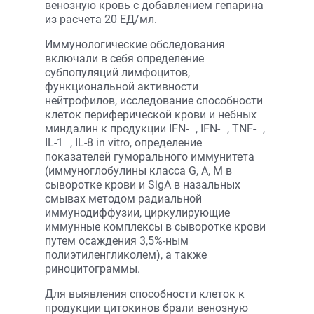
венозную кровь с добавлением гепарина
из расчета 20 ЕД/мл.
Иммунологические обследования
включали в себя определение
субпопуляций лимфоцитов,
функциональной активности
нейтрофилов, исследование способности
клеток периферической крови и небных
миндалин к продукции IFN-
, IFN-
, ТNF-
,
IL-1
, IL-8 in vitro, определение
показателей гуморального иммунитета
(иммуноглобулины класса G, A, M в
сыворотке крови и SigA в назальных
смывах методом радиальной
иммунодиффузии, циркулирующие
иммунные комплексы в сыворотке крови
путем осаждения 3,5%-ным
полиэтиленгликолем), а также
риноцитограммы.
Для выявления способности клеток к
продукции цитокинов брали венозную