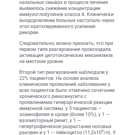
назальных смывах в процессе лечения
выявилось снижение концентрации
иммуноглобулинов класса А. Клинически
выздоровление больных наступало через
этап кратковременного усиления
ринореи.
Следовательно, можно признать, что при
первом типе реагирования происходила
активация цитотоксических механизмов
на местном уровне.
Второй тип реагирования наблюдали у
22% пациентов. На основе анализа
клинических проявлений заболевания у
всех пациентов было отмечено сочетание
хронического риносинусита с
проявлениями гиперэргической реакции
иммунной системы: у 3 пациентов —
эозинофилия в крови (более 10%), у 1 —
вазомоторный ринит, у 1 —
гипертрофическое разрастание носовых
9
раковин и у 1 — лейкоцитоз (11,2х10
/л). У