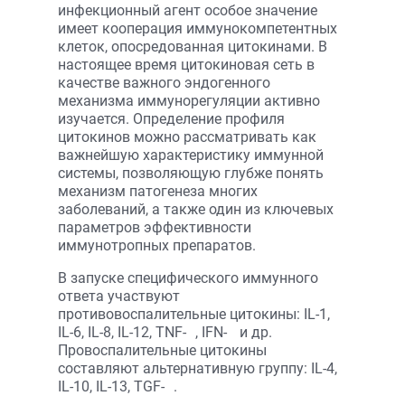
инфекционный агент особое значение
имеет кооперация иммунокомпетентных
клеток, опосредованная цитокинами. В
настоящее время цитокиновая сеть в
качестве важного эндогенного
механизма иммунорегуляции активно
изучается. Определение профиля
цитокинов можно рассматривать как
важнейшую характеристику иммунной
системы, позволяющую глубже понять
механизм патогенеза многих
заболеваний, а также один из ключевых
параметров эффективности
иммунотропных препаратов.
В запуске специфического иммунного
ответа участвуют
противовоспалительные цитокины: IL-1,
IL-6, IL-8, IL-12, TNF-
, IFN-
и др.
Провоспалительные цитокины
составляют альтернативную группу: IL-4,
IL-10, IL-13, TGF-
.