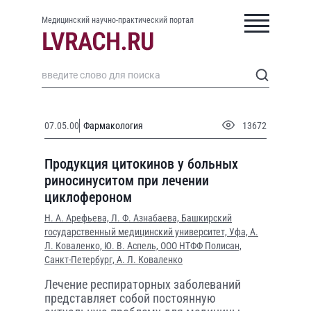
Медицинский научно-практический портал
07.05.00
Фармакология
13672
Продукция цитокинов у больных
риносинуситом при лечении
циклофероном
Н. А. Арефьева,
Л. Ф. Азнабаева,
Башкирский
государственный медицинский университет, Уфа,
А.
Л. Коваленко,
Ю. В. Аспель,
ООО НТФФ Полисан,
Санкт-Петербург,
А. Л. Коваленко
Лечение респираторных заболеваний
представляет собой постоянную