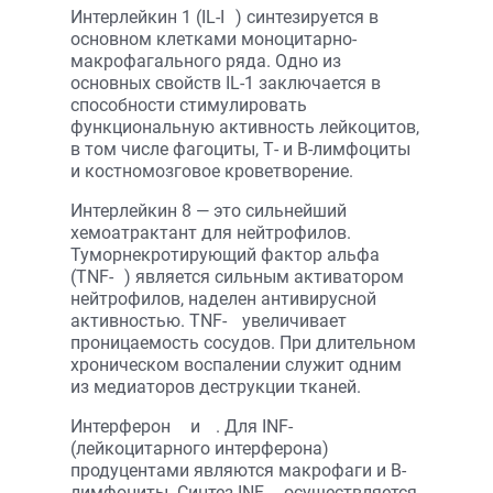
Интерлейкин 1 (IL-I
) синтезируется в
основном клетками моноцитарно-
макрофагального ряда. Одно из
основных свойств IL-1 заключается в
способности стимулировать
функциональную активность лейкоцитов,
в том числе фагоциты, Т- и В-лимфоциты
и костномозговое кроветворение.
Интерлейкин 8 — это сильнейший
хемоатрактант для нейтрофилов.
Туморнекротирующий фактор альфа
(TNF-
) является сильным активатором
нейтрофилов, наделен антивирусной
активностью. TNF-
увеличивает
проницаемость сосудов. При длительном
хроническом воспалении служит одним
из медиаторов деструкции тканей.
Интерферон
и
. Для INF-
(лейкоцитарного интерферона)
продуцентами являются макрофаги и В-
лимфоциты. Синтез INF-
осуществляется