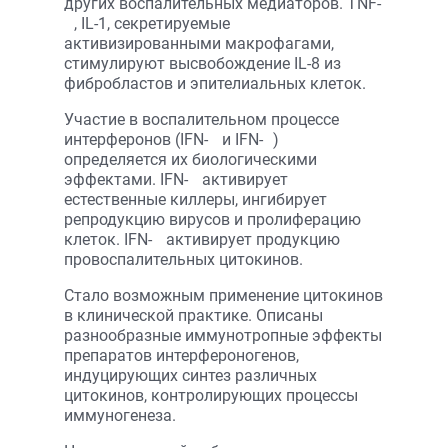
других воспалительных медиаторов. TNF-
, IL-1, секретируемые
активизированными макрофагами,
стимулируют высвобождение IL-8 из
фибробластов и эпителиальных клеток.
Участие в воспалительном процессе
интерферонов (IFN-
и IFN-
)
определяется их биологическими
эффектами. IFN-
активирует
естественные киллеры, ингибирует
репродукцию вирусов и пролиферацию
клеток. IFN-
активирует продукцию
провоспалительных цитокинов.
Стало возможным применение цитокинов
в клинической практике. Описаны
разнообразные иммунотропные эффекты
препаратов интерфероногенов,
индуцирующих синтез различных
цитокинов, контролирующих процессы
иммуногенеза.