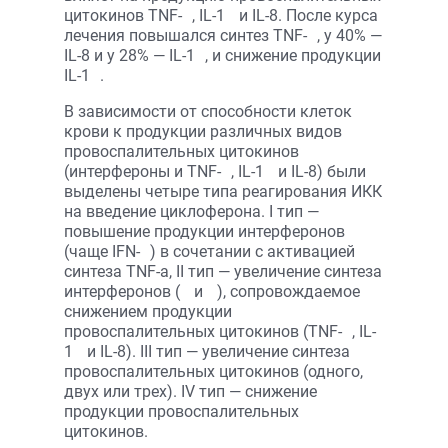
цитокинов TNF-
, IL-1
и IL-8. После курса
лечения повышался синтез TNF-
, у 40% —
IL-8 и у 28% — IL-1
, и снижение продукции
IL-1
.
В зависимости от способности клеток
крови к продукции различных видов
провоспалительных цитокинов
(интерфероны и TNF-
, IL-1
и IL-8) были
выделены четыре типа реагирования ИКК
на введение циклоферона. I тип —
повышение продукции интерферонов
(чаще IFN-
) в сочетании с активацией
синтеза TNF-a, II тип — увеличение синтеза
интерферонов (
и
), сопровождаемое
снижением продукции
провоспалительных цитокинов (TNF-
, IL-
1
и IL-8). III тип — увеличение синтеза
провоспалительных цитокинов (одного,
двух или трех). IV тип — снижение
продукции провоспалительных
цитокинов.